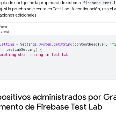
emplo de código lee la propiedad de sistema
firebase.test.l
g
si la prueba se ejecuta en
Test Lab
. A continuación, usa el 
aciones adicionales:
Java
Setting
=
Settings
.
System
.
getString
(
contentResolver
,
"f
==
testLabSetting
)
{
omething when running in Test Lab
positivos administrados por Gra
mento de
Firebase Test Lab