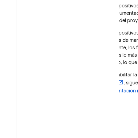
Los dispositiv
Cloud Messaging
de instrumentac
Gradle del proy
In-App Messaging
Los dispositivo
Google Ad
Mob
pruebas de mane
inteligente, lo
pruebas lo más 
Google Ads
paralelo, lo qu
Dynamic Links
Para habilitar l
Gradle
, sigu
PRODUCTOS RELACIONADOS
fragmentación i
Authentication
Extensions