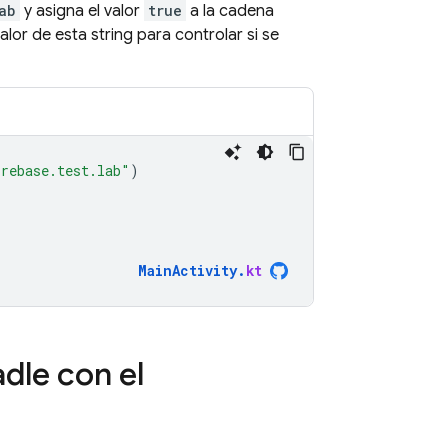
ab
y asigna el valor
true
a la cadena
valor de esta string para controlar si se
irebase.test.lab"
)
MainActivity
.
kt
dle con el