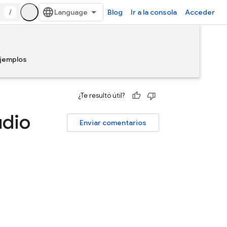
/
Blog
Ir a la consola
Acceder
jemplos
¿Te resultó útil?
udio
Enviar comentarios