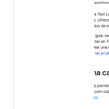
Usa dispositivo
Android
Comenzar
Firebase Test L
Ejecutar una prueba de
Además, ofrece 
instrumentación
resultados de 
Ejecutar una prueba Robo
Ejecuta una secuencia de
En esta guía, s
comandos de Robo
integrarlas en
T
Ejecuta una prueba de bucle
para crear una 
de juego
Ejecuta las pr
Realizar pruebas con
Firebase console
Realiza pruebas con CLI de
Toma ca
gcloud
Realizar pruebas con
Android Studio
Test Lab
permit
Realizar pruebas en los
información so
dispositivos disponibles
proyecto
.
Realizar pruebas con
dispositivos virtuales