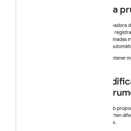
Analiza los resultados de la
Crea pr
prueba
Uso
,
cuotas y precios
Realizar pruebas con sistemas de
La grabadora de
CI
Puedes registra
Ampliar con Cloud Functions
determinadas i
Transmisión de dispositivos
forma automáti
Android
Para obtener m
Prueba con la transmisión de
dispositivos Android
Cloud Audit Logging
Modific
Referencia
instrum
Guía de referencia de las
secuencias de comandos de
Robo
Test Lab
propor
Referencia de la API de REST
comporten dife
Guía de referencia de los
permisos de IAM de Test Lab
pruebas.