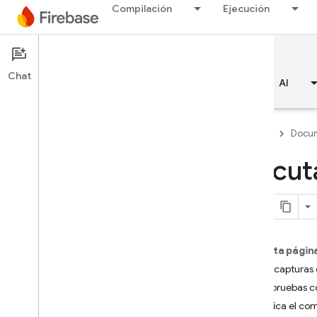
Compilación
Ejecución
Documentation
Test Lab
Chat
Descripción general
Aspectos básicos
AI
Firebase
Docum
Ejecut
Descripción general
RELEASE
Test Lab
En esta págin
Introducción
Toma capturas 
Pruebas de integración con
Crea pruebas c
Flutter
Modifica el com
i
OS+