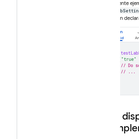
El siguiente ej
Solución de problemas y
testLabSettin
preguntas frecuentes
ejecutan declar
App Distribution
Kotlin
SUPERVISIÓN
Crashlytics
val
testLab
if
(
"true"
// Do s
Performance Monitoring
// ...
}
ITERACIÓN
Remote Config
A
/
B Testing
Usa dis
PARTICIPAR
comple
Analytics