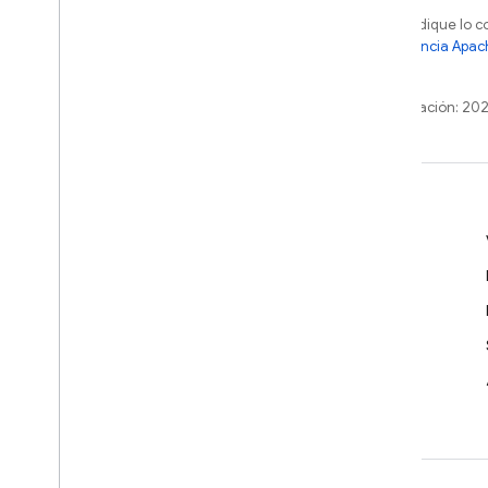
Salvo que se indique lo c
sujetos a la
licencia Apac
o sus afiliados.
Última actualización: 20
Más información
Guías para desarrolladores
Referencia de la API y el SDK
Muestras
Bibliotecas
GitHub