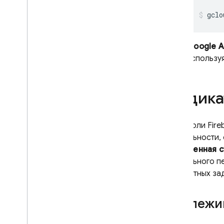
Анализируйте результаты
gclo
испытаний
Использование
,
квоты и цены
Google AP
Тестирование с системами CI
использу
Расширьте возможности с
помощью облачных функций
Потоковая передача с
Индика
устройств Android
Тестирование с потоковой
передачей устройств Android
В консоли
Fire
Ведение журнала облачного
стабильности,
аудита
«Сниженная с
Справочные материалы
длительного пе
Справочное руководство по
конкретных за
роботизированным сценариям
Справочник по REST API
Отслежив
Справочное руководство по
разрешениям IAM Test Lab