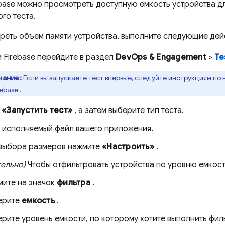
base
можно просмотреть доступную емкость устройства дл
го теста.
реть объем памяти устройства, выполните следующие дей
и
Firebase
перейдите в раздел
DevOps & Engagement
>
Te
чание:
Если вы запускаете тест впервые, следуйте инструкциям по
rebase
.
е
«Запустить тест»
, а затем выберите тип теста.
е исполняемый файл вашего приложения.
 выбора размеров нажмите
«Настроить»
.
тельно)
Чтобы отфильтровать устройства по уровню емкост
ите на значок
фильтра
.
ерите
емкость
.
рите уровень емкости, по которому хотите выполнить фи