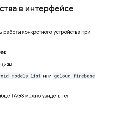
ства в интерфейсе
ь работы конкретного устройства при
ям:
кциям.
roid models list
или
gcloud firebase
лбце TAGS можно увидеть тег