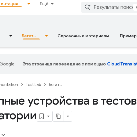
ентация
Ещё
Бегать
Справочные материалы
Пример
Эта страница переведена с помощью
Cloud Transla
entation
Test Lab
Бегать
пные устройства в тесто
атории