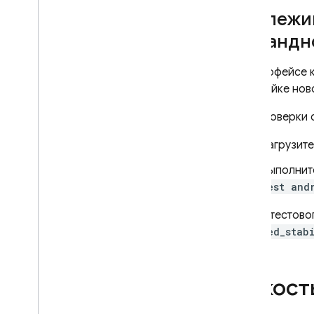
Отслежив
Cloud Messaging
командно
In-App Messaging
В интерфейсе 
настройке ново
Google Ad
Mob
Для проверки 
Google Ads
Загрузит
Выполнит
Dynamic Links
test and
СОПУТСТВУЮЩИЕ ТОВАРЫ
Если у тестов
Authentication
reduced_stabi
Extensions
Емкост