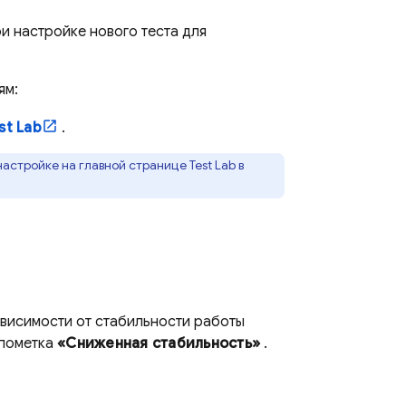
и настройке нового теста для
ям:
st Lab
.
 настройке на главной странице
Test Lab
в
ависимости от стабильности работы
 пометка
«Сниженная стабильность»
.