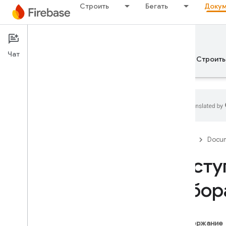
Строить
Бегать
Докум
Documentation
Test Lab
Чат
Обзор
Основы рекламы
ИИ
Строить
Обзор
Firebase
Docum
ВЫПУСКАТЬ
Досту
Test Lab
лабор
Введение
Интеграционное тестирование
с Flutter
Содержание
i
OS+