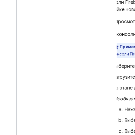
В консоли
Fire
настройке ново
Чтобы просмот
В консол
Приме
консоли
Fi
Выберит
Загрузит
На этапе
(Необяза
Нажм
Выб
Выбе