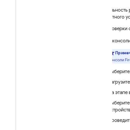
Стабильность 
Устранение неполадок и часто
задаваемые вопросы
конкретного у
Для проверки 
App Distribution
В консол
МОНИТОР
Приме
Crashlytics
консоли
Fi
Performance Monitoring
Выберит
ИТЕРИРОВАТЬ
Загрузит
Remote Config
На этапе
Выберите 
A
/
B Testing
устройст
ПРИВЛЕКАТЬ
Проведите
Analytics