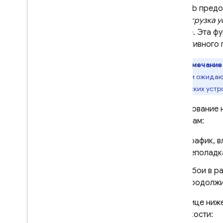
Test Lab
предос
CLI.
Загрузка 
Google. Эта ф
эффективного п
Примечание
очереди ожидающ
физических устр
Тестирование 
причинам:
Трафик, 
неполадка
Сбои в ра
продолжи
В таблице ниж
тип емкости: