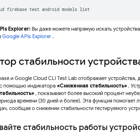
ud firebase test android models list
Is Explorer:
Вы даже можете напрямую искать устройства, 
я
Google APIs Explorer
.
тор стабильности устройств
base
и Google Cloud CLI
Test Lab
отображает устройства,
 с помощью индикатора
«Сниженная стабильность»
. Ус
табильность»
, показывают более высокий процент неубе
риода времени (30 дней и более). Эта функция помогает 
дач, сообщая о снижении стабильности тестируемого устр
айте стабильность работы устройс