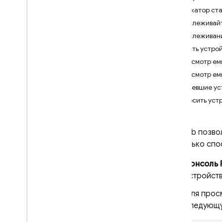
Индикатор ста
Android
Отслеживайте
Начать
Отслеживани
Запустите инструментальный
тест
Емкость устро
Запустите роботизированный
Просмотр емк
тест
Просмотр ем
Запустите скрипт Робо
Устаревшие ус
Запустите тест игрового
Запросить уст
цикла
Тестирование с помощью
консоли Firebase
Test Lab
позвол
Тестирование с помощью
несколько спос
интерфейса командной
строки gcloud
Консоль
Тестирование с помощью
устройст
Android Studio
Тестируйте на доступных
Для прос
устройствах
следующу
Тестирование с виртуальными
устройствами