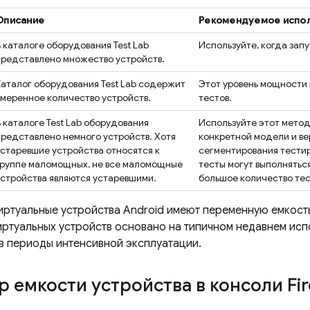
Описание
Рекомендуемое испо
В каталоге оборудования
Test Lab
Используйте, когда зап
представлено множество устройств.
Каталог оборудования
Test Lab
содержит
Этот уровень мощности
умеренное количество устройств.
тестов.
В каталоге
Test Lab
оборудования
Используйте этот метод
представлено немного устройств. Хотя
конкретной модели и ве
устаревшие устройства относятся к
сегментирования тестир
группе маломощных, не все маломощные
тесты могут выполнятьс
устройства являются устаревшими.
большое количество те
иртуальные устройства Android имеют переменную емкост
иртуальных устройств основано на типичном недавнем исп
 в периоды интенсивной эксплуатации.
 емкости устройства в консоли
Fi