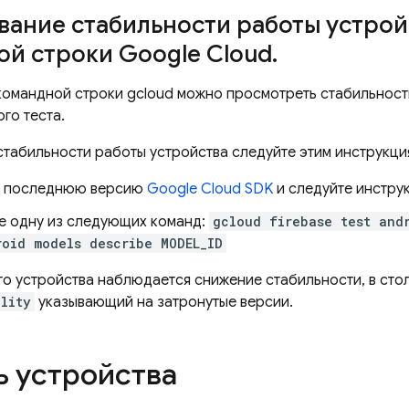
ание стабильности работы устрой
й строки Google Cloud
.
командной строки gcloud можно просмотреть стабильност
го теста.
стабильности работы устройства следуйте этим инструкци
е последнюю версию
Google Cloud SDK
и следуйте инстру
е одну из следующих команд:
gcloud firebase test and
roid models describe MODEL_ID
ого устройства наблюдается снижение стабильности, в сто
lity
указывающий на затронутые версии.
ь устройства