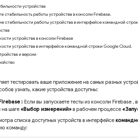
бильности устройства
 стабильность работы устройства в консоли Firebase.
е стабильности работы устройства в интерфейсе командной строк
йства
ости устройства в консоли Firebase
кости устройства в интерфейсе командной строки Google Cloud.
тройства и версии
ройство
яет тестировать ваше приложение на самых разных устрой
обов узнать, какие устройства доступны:
Firebase
:
Если вы запускаете тесты из консоли
Firebase
, 
в на шаге
«Выбор измерений»
в рабочем процессе
«Запу
мотра списка доступных устройств в интерфейсе
командн
ю команду: