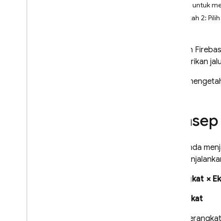
Alat untuk m
Android
Langkah 2: Pili
Mulai
Jalankan uji instrumentasi
Dengan
Fireba
Jalankan uji Robo
memberikan jalu
Menjalankan skrip Robo
Menjalankan uji Game Loop
Untuk mengetah
Menguji dengan Firebase
console
Menguji dengan gcloud CLI
Konsep
Menguji dengan Android
Studio
Menguji di perangkat yang
Saat Anda menja
tersedia
Lab
menjalankan
Menguji dengan perangkat
virtual
Perangkat × Eks
Menganalisis hasil pengujian
Perangkat
Penggunaan
,
kuota
,
dan
harga
Perangkat 