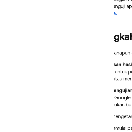
saat menguji ap
tersedia.
Langka
Bagaimanapun ca
Ringkasan hasil
relevan untuk p
gagal, atau men
Hasil penguji
bucket Google 
menentukan bu
Untuk mengetahu
Saat memulai pe