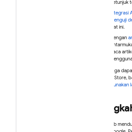
petunjuk 
Integrasi 
Menguji d
alat ini.
Dengan
a
Antarmuka
Baca artik
menggunak
Anda juga dapat
ke Play Store, 
Menggunakan la
Langka
Test Lab
menduk
data Google. P