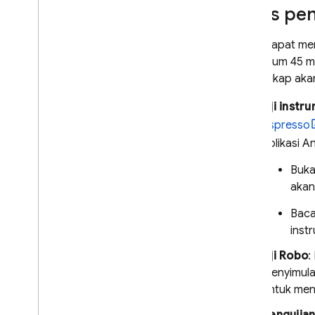
Jenis pen
Crashlytics
Anda dapat men
Performance Monitoring
maksimum 45 men
tertangkap aka
MELAKUKAN ITERASI
Uji instr
Remote Config
Espresso
A
/
B Testing
aplikasi 
Buk
ENGAGE
akan
Analytics
Bac
inst
Cloud Messaging
Uji Robo
:
In-App Messaging
menyimula
untuk men
Google Ad
Mob