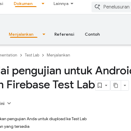
si
Dokumen
Lainnya
Menjalankan
Referensi
Contoh
entation
Test Lab
Menjalankan
i pengujian untuk Androi
 Firebase Test Lab
ini
kan pengujian Anda untuk diupload ke Test Lab
an yang tersedia