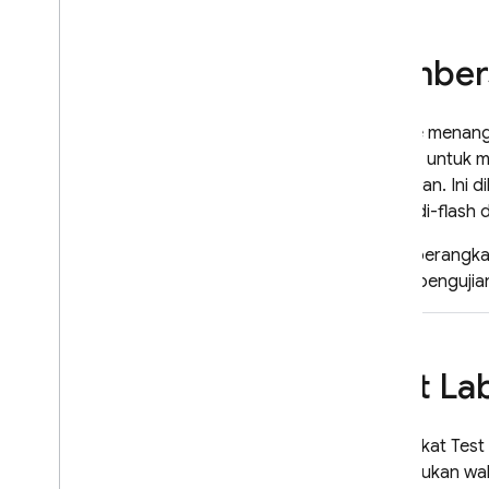
Pember
Google menangan
industri untuk 
dijalankan. Ini
dapat di-flash 
Untuk perangkat
setiap pengujia
Test La
Perangkat
Test
memerlukan wakt