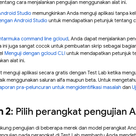
tentang cara menjalankan pengujian menggunakan alat ini.
Android Studio
memungkinkan Anda menguji aplikasi tanpa kel
engan Android Studio
untuk mendapatkan petunjuk tentang 
ntarmuka command line gcloud
, Anda dapat menjalankan pengu
 ini juga sangat cocok untuk pembuatan skrip sebagai bagian 
el
Menguji dengan gcloud CLI
untuk mendapatkan petunjuk te
an alat ini.
 menguji aplikasi secara gratis dengan
Test Lab
ketika mengu
baik menggunakan saluran alfa maupun beta. Untuk mengetahui i
poran pra-peluncuran untuk mengidentifikasi masalah
dan
U
h 2
: Pilih perangkat pengujian 
ung pengujian di beberapa merek dan model perangkat Androi
engujian pada perangkat di
Test Lab
membantu Anda mendeteks