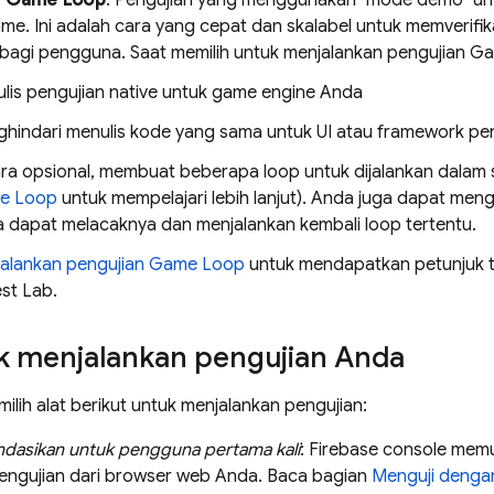
n Game Loop
: Pengujian yang menggunakan "mode demo" unt
game. Ini adalah cara yang cepat dan skalabel untuk memverif
 bagi pengguna. Saat memilih untuk menjalankan pengujian 
lis pengujian native untuk game engine Anda
hindari menulis kode yang sama untuk UI atau framework pe
ra opsional, membuat beberapa loop untuk dijalankan dalam s
e Loop
untuk mempelajari lebih lanjut). Anda juga dapat me
 dapat melacaknya dan menjalankan kembali loop tertentu.
alankan pengujian Game Loop
untuk mendapatkan petunjuk te
est Lab
.
uk menjalankan pengujian Anda
lih alat berikut untuk menjalankan pengujian:
dasikan untuk pengguna pertama kali
:
Firebase
console memu
engujian dari browser web Anda. Baca bagian
Menguji deng