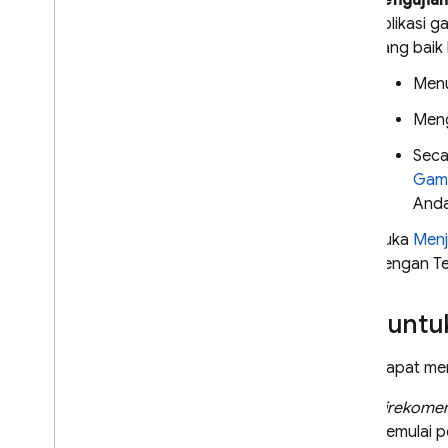
Pengujia
aplikasi 
Google Ads
yang baik
Menu
Dynamic Links
Meng
PRODUK TERKAIT
Seca
Authentication
Gam
Extensions
Anda
Buka
Menj
dengan
T
Alat unt
Anda dapat memi
Direkomen
memulai p