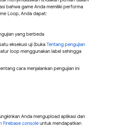
uk menyimulasikan tindakan pemain dalam
ikasi bahwa game Anda memiliki performa
Game Loop, Anda dapat:
ngujian yang berbeda
atu eksekusi uji (buka
Tentang pengujian
ngatur loop menggunakan label sehingga
ntang cara menjalankan pengujian ini
ngkinkan Anda mengupload aplikasi dan
an
Firebase
console
untuk mendapatkan