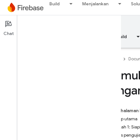
Build
Menjalankan
Solu
Documentation
Test Lab
Chat
Ringkasan
Dasar-dasar
AI
Build
Firebase
Docum
Memula
Ringkasan
dengan
RELEASE
Test Lab
Pada halaman 
Pengantar
Konsep utama
Pengujian integrasi dengan
Langkah 1: Siap
Flutter
Jenis penguji
i
OS+