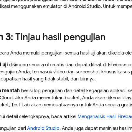
likasi menggunakan emulator di Android Studio. Untuk mempelaja
h 3
: Tinjau hasil pengujian
ra Anda memulai pengujian, semua hasil uji akan dikelola ol
 uji
disimpan secara otomatis dan dapat dilihat di
Firebase
co
engujian Anda, termasuk video dan screenshot khusus kasus pe
dapatkan hasil yang tidak stabil, dan lainnya.
an mentah
berisi log pengujian dan detail kegagalan aplikasi,
Cloud. Jika Anda menentukan bucket, Anda akan dikenai biay
cket,
Test Lab
akan membuatkannya untuk Anda secara grati
i detail selengkapnya, baca artikel
Menganalisis Hasil
Fireba
ngujian dari
Android Studio
, Anda juga dapat meninjau hasi