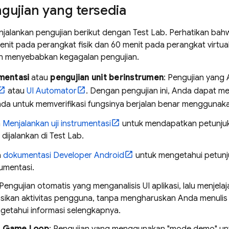
gujian yang tersedia
jalankan pengujian berikut dengan
Test Lab
. Perhatikan bah
it pada perangkat fisik dan 60 menit pada perangkat virtual
n menyebabkan kegagalan pengujian.
umentasi
atau
pengujian unit berinstrumen
: Pengujian yang
atau
UI Automator
. Dengan pengujian ini, Anda dapat me
Anda untuk memverifikasi fungsinya berjalan benar mengguna
a
Menjalankan uji instrumentasi
untuk mendapatkan petunjuk
 dijalankan di
Test Lab
.
a
dokumentasi Developer Android
untuk mengetahui petunju
rumentasi.
 Pengujian otomatis yang menganalisis UI aplikasi, lalu menje
sikan aktivitas pengguna, tanpa mengharuskan Anda menulis
getahui informasi selengkapnya.