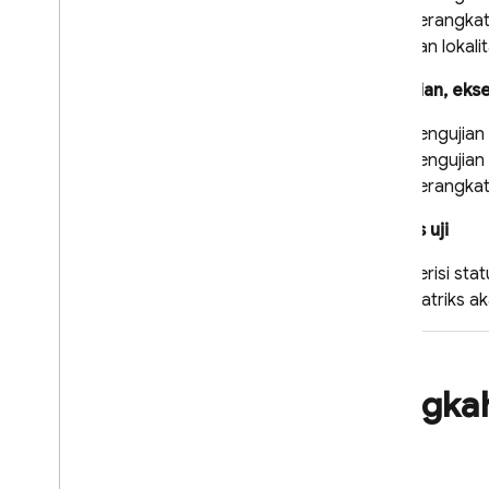
Menguji dengan sistem CI
perangkat 
Memperluas dengan Cloud
dan lokali
Functions
Pengujian, ekse
Streaming Perangkat Android
Menguji dengan Streaming
Pengujian
Perangkat Android
pengujian
Cloud Audit Logging
perangkat
Referensi
Matriks uji
Panduan referensi skrip Robo
Referensi REST API
Berisi sta
Panduan referensi izin IAM
matriks ak
Test Lab
Pemecahan Masalah & FAQ
Langkah
App Distribution
Lab
MEMANTAU