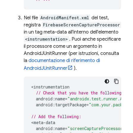
Nel file
AndroidManifest.xml
del test,
registra
FirebaseScreenCaptureProcessor
in un tag meta-data all'interno dell'elemento
<instrumentation>
. Puoi anche specificare
il processore come un argomento in
AndroidJUnitRunner (per istruzioni, consulta
la
documentazione di riferimento di
AndroidJUnitRunner
).
<
instrumentation
// Check that you have the following lin
android
:
name
=
"androidx.test.runner.Andro
android
:
targetPackage
=
"com.your.package.
// Add the following:
<
meta
-
data
android
:
name
=
"screenCaptureProcessors"