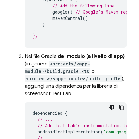
// Add the following line:
google
()
// Google's Maven reposit
mavenCentral
()
}
}
// ...
Nel file Gradle
del modulo (a livello di app)
(in genere
<project>/<app-
module>/build.gradle.kts
o
<project>/<app-module>/build.gradle
),
aggiungi una dipendenza per la libreria di
screenshot
Test Lab
.
dependencies
{
// ...
// Add Test Lab's instrumentation test s
androidTestImplementation
(
"com.google.fi
// ...