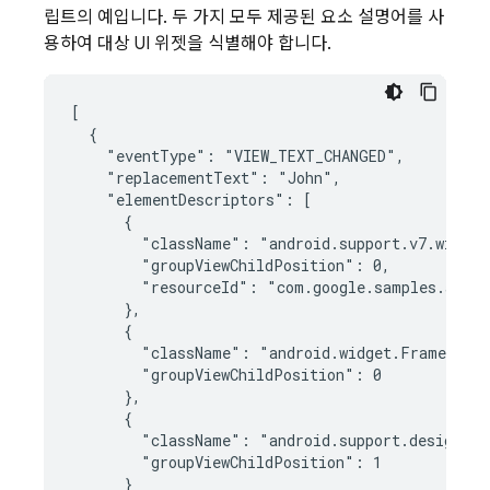
립트의 예입니다. 두 가지 모두 제공된 요소 설명어를 사
용하여 대상 UI 위젯을 식별해야 합니다.
[

  {

    "eventType": "VIEW_TEXT_CHANGED",

    "replacementText": "John",

    "elementDescriptors": [

      {

        "className": "android.support.v7.widget
        "groupViewChildPosition": 0,

        "resourceId": "com.google.samples.apps.
      },

      {

        "className": "android.widget.FrameLayou
        "groupViewChildPosition": 0

      },

      {

        "className": "android.support.design.wi
        "groupViewChildPosition": 1

      }
