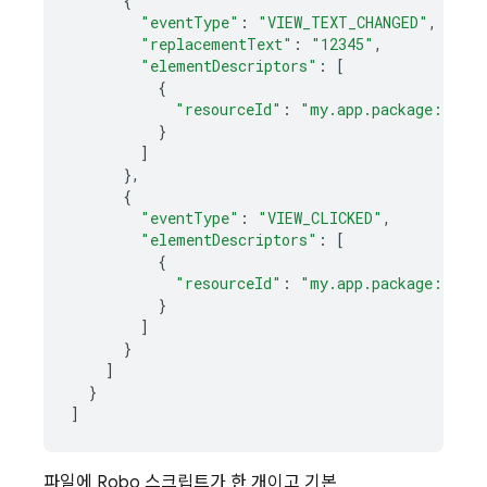
{
"eventType"
:
"VIEW_TEXT_CHANGED"
,
"replacementText"
:
"12345"
,
"elementDescriptors"
:
[
{
"resourceId"
:
"my.app.package:id/pa
}
]
},
{
"eventType"
:
"VIEW_CLICKED"
,
"elementDescriptors"
:
[
{
"resourceId"
:
"my.app.package:id/lo
}
]
}
]
}
]
파일에 Robo 스크립트가 한 개이고 기본