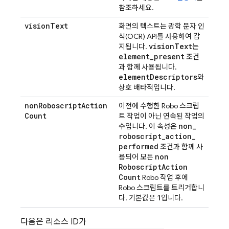
참조하세요.
vision
Text
화면의 텍스트는 광학 문자 인
식(OCR) API를 사용하여 감
vision
Text
지됩니다.
는
element
_
present
조건
과 함께 사용됩니다.
element
Descriptors
와
상호 배타적입니다.
non
Roboscript
Action
이전에 수행한 Robo 스크립
Count
트 작업이 아닌 연속된 작업의
non
_
수입니다. 이 속성은
roboscript
_
action
_
performed
조건과 함께 사
non
용되어 모든
Roboscript
Action
Count
Robo 작업 후에
Robo 스크립트를 트리거합니
1
다. 기본값은
입니다.
다음은 리소스 ID가