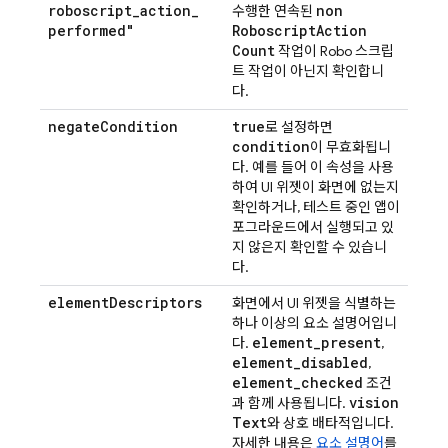
roboscript
_
action
_
non
수행한 연속된
performed"
Roboscript
Action
Count
작업이 Robo 스크립
트 작업이 아닌지 확인합니
다.
negate
Condition
true
로 설정하면
condition
이 무효화됩니
다. 예를 들어 이 속성을 사용
하여 UI 위젯이 화면에 없는지
확인하거나, 테스트 중인 앱이
포그라운드에서 실행되고 있
지 않은지 확인할 수 있습니
다.
element
Descriptors
화면에서 UI 위젯을 식별하는
하나 이상의 요소 설명어입니
element
_
present
다.
,
element
_
disabled
,
element
_
checked
조건
vision
과 함께 사용됩니다.
Text
와 상호 배타적입니다.
자세한 내용은
요소 설명어
를