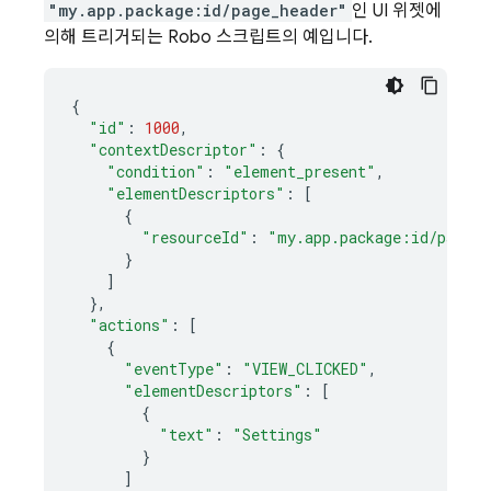
"my.app.package:id/page_header"
인 UI 위젯에
의해 트리거되는 Robo 스크립트의 예입니다.
{
"id"
:
1000
,
"contextDescriptor"
:
{
"condition"
:
"element_present"
,
"elementDescriptors"
:
[
{
"resourceId"
:
"my.app.package:id/page_h
}
]
},
"actions"
:
[
{
"eventType"
:
"VIEW_CLICKED"
,
"elementDescriptors"
:
[
{
"text"
:
"Settings"
}
]