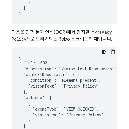
}
]
}
다음은 광학 문자 인식(OCR)에서 감지한
"Privacy
Policy"
로 트리거되는 Robo 스크립트의 예입니다.
{

  "id": 1000,

  "description": "Vision text Robo script",

  "contextDescriptor": {

    "condition": "element_present",

    "visionText": "Privacy Policy"

  },

  "actions": [

    {

      "eventType": "VIEW_CLICKED",

      "visionText": "Privacy Policy"

    }

  ]
