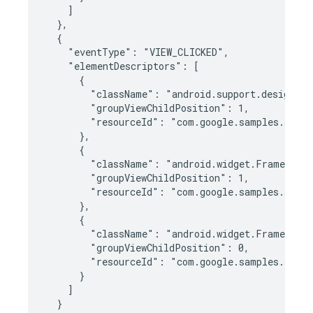
    ]

  },

  {

    "eventType": "VIEW_CLICKED",

    "elementDescriptors": [

      {

        "className": "android.support.design.wi
        "groupViewChildPosition": 1,

        "resourceId": "com.google.samples.apps.
      },

      {

        "className": "android.widget.FrameLayou
        "groupViewChildPosition": 1,

        "resourceId": "com.google.samples.apps.
      },

      {

        "className": "android.widget.FrameLayou
        "groupViewChildPosition": 0,

        "resourceId": "com.google.samples.apps.
      }

    ]

  }
