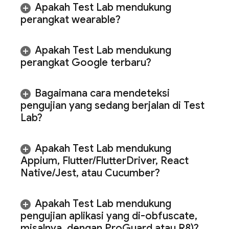
Apakah
Test Lab
mendukung
perangkat wearable?
Apakah
Test Lab
mendukung
perangkat Google terbaru?
Bagaimana cara mendeteksi
pengujian yang sedang berjalan di
Test
Lab
?
Apakah
Test Lab
mendukung
Appium
,
Flutter
/
Flutter
Driver
,
React
Native
/
Jest
,
atau Cucumber?
Apakah
Test Lab
mendukung
pengujian aplikasi yang di-obfuscate
,
misalnya
,
dengan Pro
Guard atau R8)?