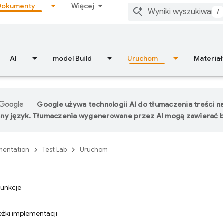
Dokumenty
Więcej
/
AI
model Build
Uruchom
Materiał
Google używa technologii AI do tłumaczenia treści n
ny język. Tłumaczenia wygenerowane przez AI mogą zawierać b
entation
Test Lab
Uruchom
funkcje
żki implementacji