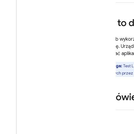
Cloud Messaging
Jak to d
In-App Messaging
Test Lab
wykorz
Google Ad
Mob
aplikację. Urzą
testować aplika
Google Ads
Uwaga:
Test 
używanych przez a
Dynamic Links
POWIĄZANE USŁUGI
Omówien
Authentication
Extensions