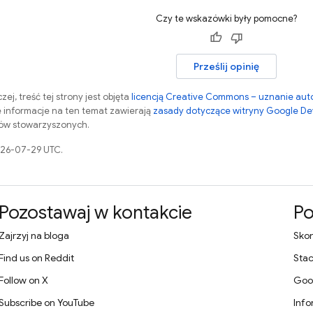
Czy te wskazówki były pomocne?
Prześlij opinię
zej, treść tej strony jest objęta
licencją Creative Commons – uznanie aut
 informacje na ten temat zawierają
zasady dotyczące witryny Google De
otów stowarzyszonych.
026-07-29 UTC.
Pozostawaj w kontakcie
P
Zajrzyj na bloga
Skon
Find us on Reddit
Stac
Follow on X
Goo
Subscribe on YouTube
Info