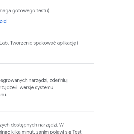
maga gotowego testu)
oid
 Lab
. Tworzenie spakować aplikację i
tegrowanych narzędzi, zdefiniuj
urządzeń, wersje systemu
anu.
szych dostępnych narzędzi. W
nąć kilka minut, zanim pojawi się
Test