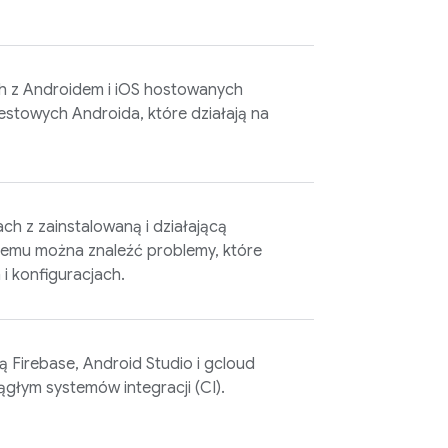
h z Androidem i iOS hostowanych
testowych Androida, które działają na
ch z zainstalowaną i działającą
czemu można znaleźć problemy, które
i konfiguracjach.
lą
Firebase
, Android Studio i gcloud
iągłym systemów integracji (CI).