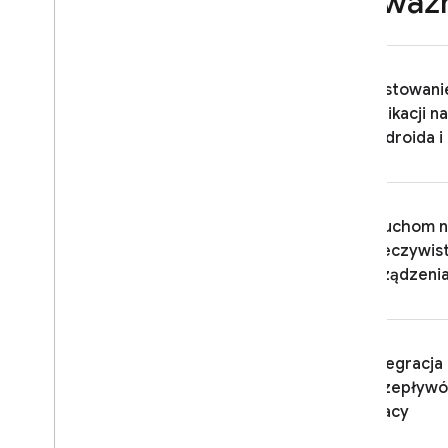
Najważn
Rozwiązywanie problemów i
Najczęstsze pytania
Testowani
App Distribution
aplikacji na
Androida i
MONITOROWANIE
Crashlytics
Uruchom n
Performance Monitoring
rzeczywis
urządzeni
ITERACJA
Remote Config
Integracja
A
/
B Testing
przepływ
KOMUNIKACJA
pracy
Analytics