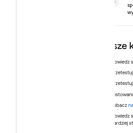
sp
wy
Dalsze 
Dowiedz s
Przetestu
Przetestuj
Testowani
Zobacz
na
Dowiedz si
bardziej s