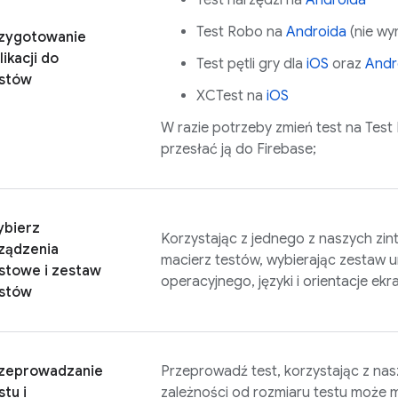
Test narzędzi na
Androida
Test Robo na
Androida
(nie wy
zygotowanie
likacji do
Test pętli gry dla
iOS
oraz
Andr
stów
XCTest na
iOS
W razie potrzeby zmień test na
Test
przesłać ją do Firebase;
bierz
Korzystając z jednego z naszych zin
ządzenia
macierz testów, wybierając zestaw 
stowe i zestaw
operacyjnego, języki i orientacje ekr
stów
zeprowadzanie
Przeprowadź test, korzystając z na
stu i
zależności od rozmiaru testu może mi