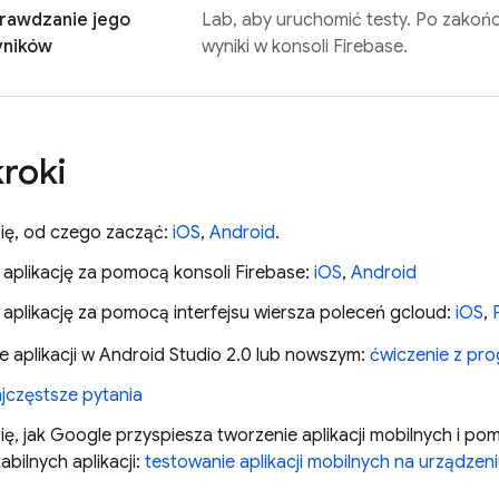
rawdzanie jego
Lab
, aby uruchomić testy. Po zako
ników
wyniki w konsoli
Firebase
.
kroki
ię, od czego zacząć:
iOS
,
Android
.
j aplikację za pomocą konsoli
Firebase
:
iOS
,
Android
 aplikację za pomocą interfejsu wiersza poleceń gcloud:
iOS
,
e aplikacji w Android Studio 2.0 lub nowszym:
ćwiczenie z pr
jczęstsze pytania
ę, jak Google przyspiesza tworzenie aplikacji mobilnych i p
tabilnych aplikacji:
testowanie aplikacji mobilnych na urządzen