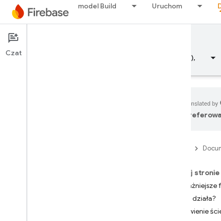
model Build
Uruchom
Documentation
Test Lab
Czat
Przegląd
Fundamentals (Podstawowe informacje),
preferowa
Przegląd
Firebase
Docum
ZWOLNIJ
Test Lab
Na tej stronie
Wprowadzenie
Najważniejsze 
Testowanie integracji za pomocą
Jak to działa?
Flutter
Omówienie ście
i
OS+