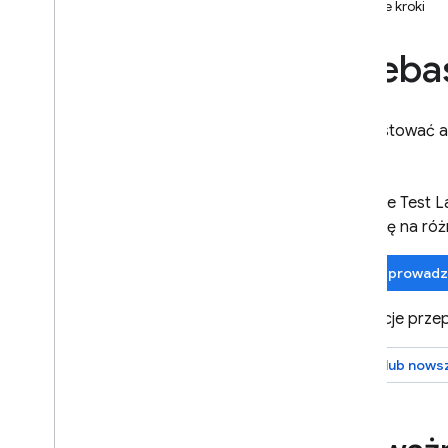
Dalsze kroki
Android
Wykorzystanie
,
limity i ceny
Fireba
Testowanie z użyciem systemów
CI
Rozszerzanie możliwości za
przetestować a
pomocą Cloud Functions
Strumieniowe przesyłanie na
urządzenie z Androidem
Firebase Test L
Testowanie za pomocą funkcji
aplikację na ró
strumieniowego przesyłania
danych z urządzenia z
Androidem
Przeprowadz
Cloud Audit Logging
Instrukcje prz
Materiały referencyjne
Przewodnik po skryptach Robo
iOS lub nows
Informacje o API typu REST
Przewodnik po uprawnieniach
Laboratorium