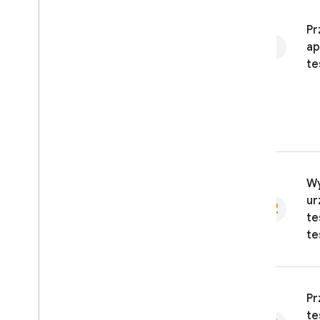
Pr
ap
te
Wy
ur
te
te
Pr
te