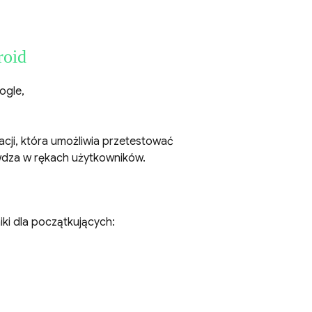
roid
ogle,
acji, która umożliwia przetestować
awdza w rękach użytkowników.
ki dla początkujących: