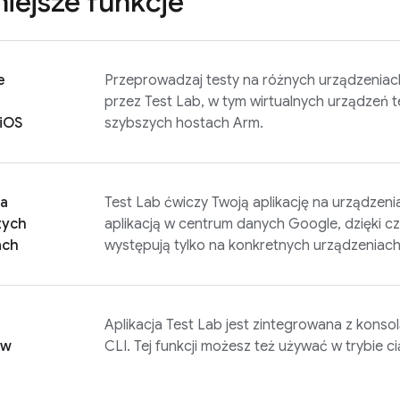
iejsze funkcje
e
Przeprowadzaj testy na różnych urządzeniac
przez
Test Lab
, w tym wirtualnych urządzeń 
 iOS
szybszych hostach Arm.
a
Test Lab
ćwiczy Twoją aplikację na urządzenia
tych
aplikacją w centrum danych Google, dzięki 
ach
występują tylko na konkretnych urządzeniach 
Aplikacja
Test Lab
jest zintegrowana z konso
ów
CLI. Tej funkcji możesz też używać w trybie c