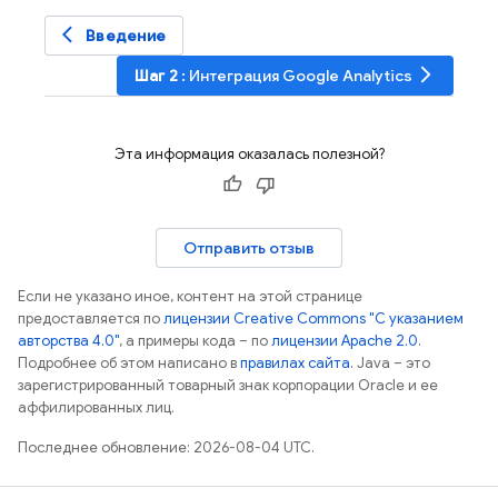
arrow_back_ios
Введение
arrow_forward_ios
Шаг 2
: Интеграция
Google Analytics
Эта информация оказалась полезной?
Отправить отзыв
Если не указано иное, контент на этой странице
предоставляется по
лицензии Creative Commons "С указанием
авторства 4.0"
, а примеры кода – по
лицензии Apache 2.0
.
Подробнее об этом написано в
правилах сайта
. Java – это
зарегистрированный товарный знак корпорации Oracle и ее
аффилированных лиц.
Последнее обновление: 2026-08-04 UTC.