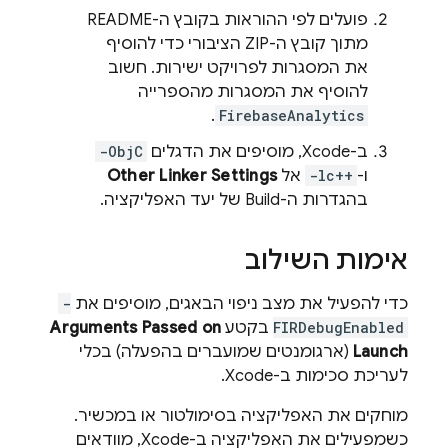
פועלים לפי ההוראות בקובץ ה-README
מתוך קובץ ה-ZIP הציבורי כדי להוסיף
את המסגרות לפרויקט ישירות. חשוב
להוסיף את המסגרות מהספרייה
.
FirebaseAnalytics
ב-Xcode, מוסיפים את הדגלים
-ObjC
ו-
-lc++
אל
Other Linker Settings
בהגדרות ה-Build של יעד האפליקציה.
אימות השילוב
כדי להפעיל את מצב ניפוי הבאגים, מוסיפים את
-
FIRDebugEnabled
בקטע
Arguments Passed on
Launch
(ארגומנטים שמועברים בהפעלה) בכלי
לעריכת סכימות ב-Xcode.
מוחקים את האפליקציה בסימולטור או במכשיר.
כשמפעילים את האפליקציה ב-Xcode, מוודאים