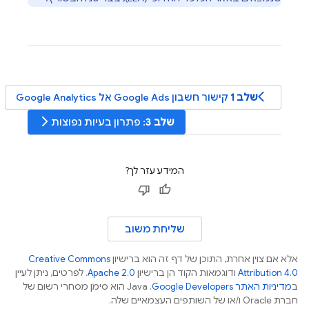
arrow_back_ios
שלב 1
קישור חשבון Google Ads אל
Google Analytics
arrow_forward_ios
שלב 3
: פתרון בעיות נפוצות
המידע עזר לך?
שליחת משוב
אלא אם צוין אחרת, התוכן של דף זה הוא ברישיון
Creative Commons
Attribution 4.0
ודוגמאות הקוד הן ברישיון
Apache 2.0
. לפרטים, ניתן לעיין
ב
מדיניות האתר Google Developers‏
.‏ Java הוא סימן מסחרי רשום של
חברת Oracle ו/או של השותפים העצמאיים שלה.