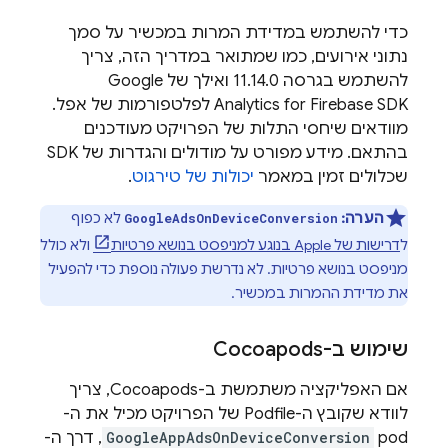
כדי להשתמש במדידת המרות במכשיר על סמך
נתוני אירועים, כמו שמתואר במדריך הזה, צריך
להשתמש בגרסה 11.14.0 ואילך של
Google
Analytics
for Firebase SDK לפלטפורמות של אפל.
מוודאים שיחסי התלות של הפרויקט מעודכנים
בהתאם. מידע מפורט על מודולים והגדרות של SDK
שכלולים זמין במאמר
יכולות של טירגוט
.
הערה:
לא כפוף
GoogleAdsOnDeviceConversion
ל
דרישות של Apple בנוגע למניפסט בנושא פרטיות
ולא כולל
מניפסט בנושא פרטיות. לא נדרשת פעולה נוספת כדי להפעיל
את מדידת ההמרות במכשיר.
שימוש ב-Cocoapods
אם האפליקציה משתמשת ב-Cocoapods, צריך
לוודא שקובץ ה-Podfile של הפרויקט מכיל את ה-
pod‏
GoogleAppAdsOnDeviceConversion
, דרך ה-