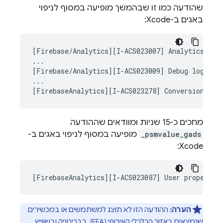
שהודעה כמו זו שבהמשך מופיעה במסוף לניפוי
באגים ב-Xcode:
[Firebase/Analytics][I-ACS023007] Analytics v.X.
...

[Firebase/Analytics][I-ACS023009] Debug logging 
...

מחכים כ-15 שניות ומוודאים שההודעה
_psmvalue_gads
מופיעה במסוף לניפוי באגים ב-
Xcode:
הערה:
ההודעה הזו לא תוצג למשתמשים או במכשירים
שנמצאים באזור הכלכלי האירופי (EEA), בבריטניה ובשווייץ.