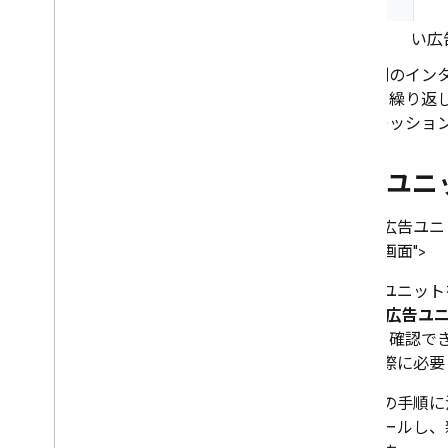
い広告
別のイン
を繰り返し
レッショ
広告ユニ
新しい広告ユニット
の管理画面">
各広告ユニット
固有の
広告ユニ
ト ID を確認
装する際に必要
画面上の手順に
ンストールし、