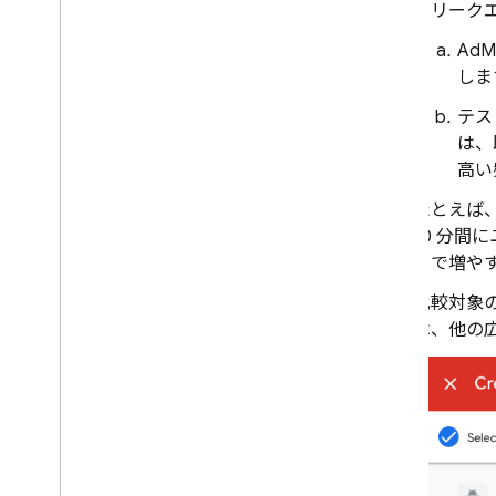
フリーク
Google Ads
AdM
しま
Dynamic Links
テス
関連サービス
は、
高い
Authentication
Extensions
たとえば
10 分間
まで増や
比較対象
は、他の