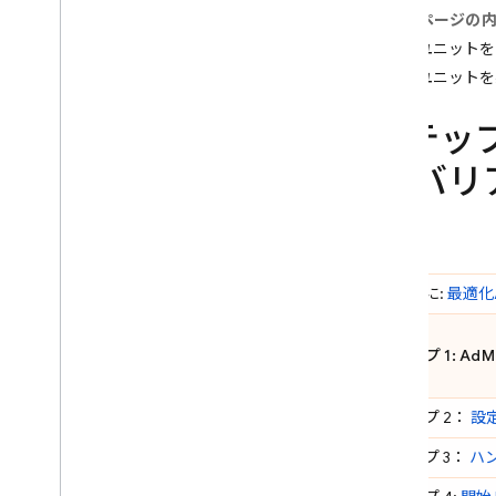
このページの
Crashlytics
広告ユニットを
広告ユニットを
Performance Monitoring
ステップ
繰り返す
ト バ
Remote Config
A
/
B Testing
エンゲージメント
はじめに:
最適化
Analytics
ステップ 1:
AdM
Cloud Messaging
ステップ 2：
設
In-App Messaging
ステップ 3：
ハ
Google Ad
Mob