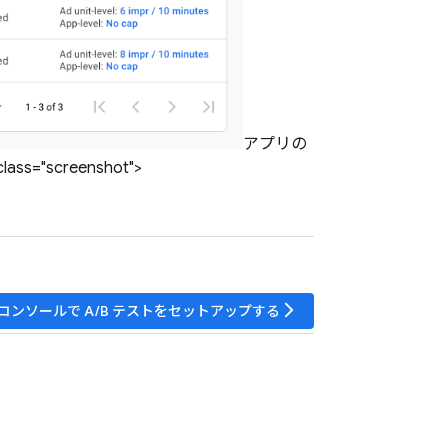
アプリの
"screenshot">
arrow_forward_ios
コンソールで A/B テストをセットアップする