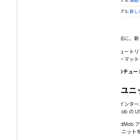
ステップ 4:
開始
はじめに
ステップ 5:
新し
i
OS で使ってみる
Android で使ってみる
Ad
Mob アプリでアナリティクス
と Firebase を使用する
始める前に、新
ゲームで Ad
Mob を使用する
このチュートリ
C++
告フォーマット
Unity
このチュー
ソリューション
新しい広告フォーマットの導入を
広告ユニ
テストする
広告の頻度を最適化する
新しいインター
ソリューションの概要
す AdMob の UI
ソリューションのチュートリア
ル
AdMob
ア
ハイブリッド型の収益化を最適化
ユニット
する