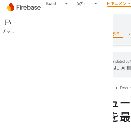
Build
実行
ドキュメント
Documentation
チャット
概要
基本
AI
Build
実行
ます。AI
概要
Firebase
Docum
リリース
チュー
Test Lab
度を最
App Distribution
モニタリング