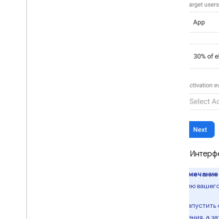
Интерфе
Примечание
на версию вашего
Чтобы запустить 
приложения, а з