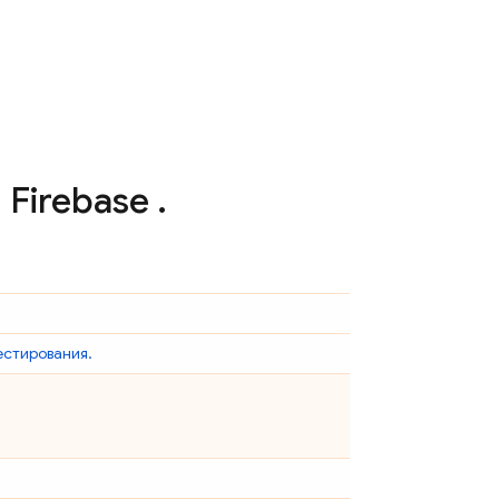
и
Firebase
.
естирования.