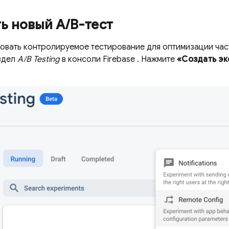
ь новый A
/
B-тест
овать контролируемое тестирование для оптимизации част
здел
A/B Testing
в консоли
Firebase
. Нажмите
«Создать э