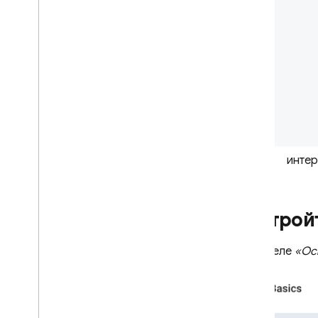
интер
Настрой
В разделе
«Ос