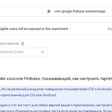
йс консоли Firebase, показывающий, как настроить таргети
.
Из-за различий в моделях поведения пользователей iOS и Android
 приложения для iOS или Android.
один и тот же тест для обеих версий вашего приложения, настрой
атем продублируйте настройки теста во втором эксперименте. Во в