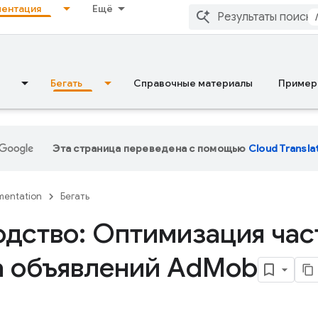
ентация
Ещё
Бегать
Справочные материалы
Пример
Эта страница переведена с помощью
Cloud Transla
entation
Бегать
одство: Оптимизация час
а объявлений Ad
Mob