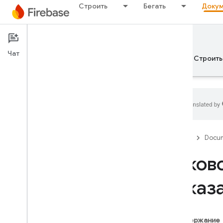
Строить
Бегать
Докум
Documentation
Чат
Обзор
Основы рекламы
ИИ
Строить
Обзор
Firebase
Docum
ВЫПУСКАТЬ
Руков
Test Lab
показ
App Distribution
МОНИТОР
Содержание