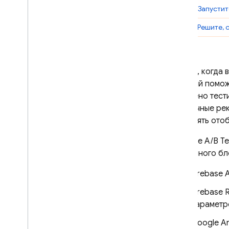
Шаг 4.
Запустит
Введение
Начало работы для i
OS
Шаг 5.
Решите, 
Начало работы для Android
Используйте Analytics и Firebase
с приложениями Ad
Mob
Теперь, когда
Используйте Ad
Mob в игре
который поможе
C++
нацелено тест
Unity
(различные ре
управлять ото
Решения
Тестирование внедрения новых
Firebase A/B Te
форматов рекламы
рекламного бл
Оптимизируйте частоту показа
объявлений
Firebase 
Обзор решения
Firebase 
Руководство по решению
параметр
Оптимизация гибридной
монетизации
Google An