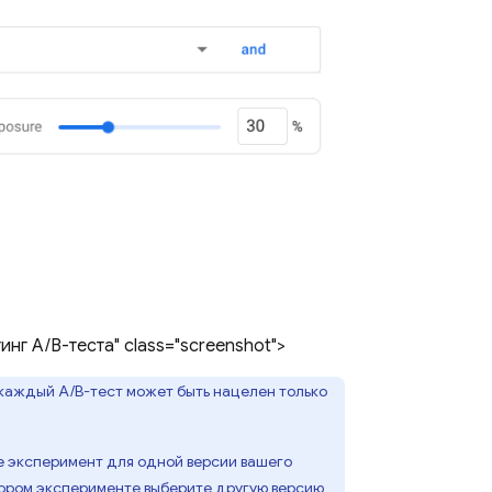
нг A/B-теста" class="screenshot">
 каждый A/B-тест может быть нацелен только
те эксперимент для одной версии вашего
тором эксперименте выберите другую версию