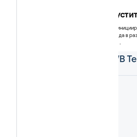
Google Ads
Запустит
Dynamic Links
Чтобы инициир
перехода в ра
СОПУТСТВУЮЩИЕ ТОВАРЫ
Config
.
Authentication
Extensions