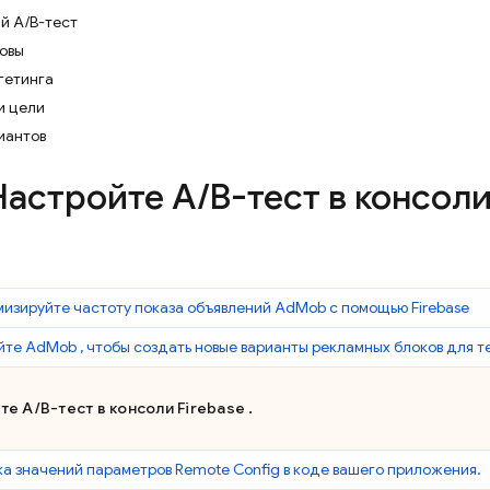
ый A/B-тест
овы
гетинга
и цели
иантов
астройте A
/
B-тест в консол
мизируйте частоту показа объявлений
AdMob
с помощью Firebase
йте
AdMob
, чтобы создать новые варианты рекламных блоков для т
йте A/B-тест в консоли
Firebase
.
а значений параметров
Remote Config
в коде вашего приложения.