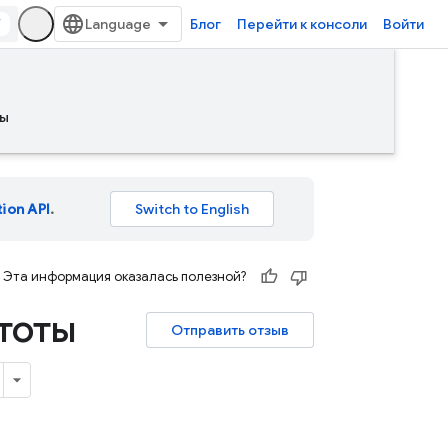
/
Блог
Перейти к консоли
Войти
ы
tion API
.
Эта информация оказалась полезной?
тоты
Отправить отзыв