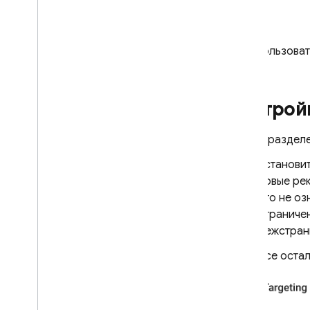
Пользоват
Настройк
В раздел
Установит
новые рек
это не оз
ограничен
межстран
Все остал