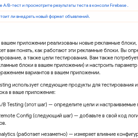
е A/B-тест и просмотрите результаты теста в консоли
Firebase
.
стоит ли внедрять новый формат объявлений.
 в вашем приложении реализованы новые рекламные блоки,
т вам понять, как работают эти рекламные блоки. Вы опр
ирование, а также цели тестирования. Вам также потребуе
кламные блоки в вашем приложении) и настроить парамет
бражением вариантов в вашем приложении.
sting
использует следующие продукты для тестирования и
ока в ваше приложение:
A/B Testing
(этот шаг) — определите цели и настраиваемые 
Remote Config
(следующий шаг) — добавьте в свой код лог
ов.
alytics
(работает незаметно) — измеряет влияние конфигу