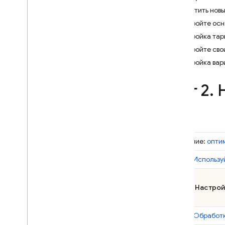
Запустить нов
Crashlytics
Настройте осн
Настройка тар
Performance Monitoring
Настройте сво
ИТЕРИРОВАТЬ
Настройка вар
Remote Config
Шаг 2
.
Н
A
/
B Testing
ПРИВЛЕКАТЬ
Введение:
опти
Analytics
Шаг 1.
Использу
Cloud Messaging
Шаг 2. Настро
In-App Messaging
Шаг 3.
Обработк
Google Ad
Mob