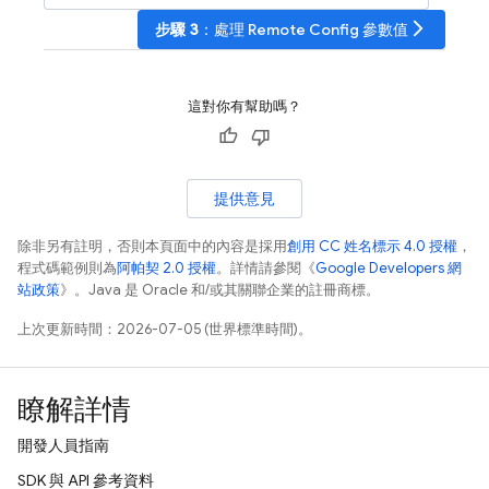
arrow_forward_ios
步驟 3
：處理
Remote Config
參數值
這對你有幫助嗎？
提供意見
除非另有註明，否則本頁面中的內容是採用
創用 CC 姓名標示 4.0 授權
，
程式碼範例則為
阿帕契 2.0 授權
。詳情請參閱《
Google Developers 網
站政策
》。Java 是 Oracle 和/或其關聯企業的註冊商標。
上次更新時間：2026-07-05 (世界標準時間)。
瞭解詳情
開發人員指南
SDK 與 API 參考資料