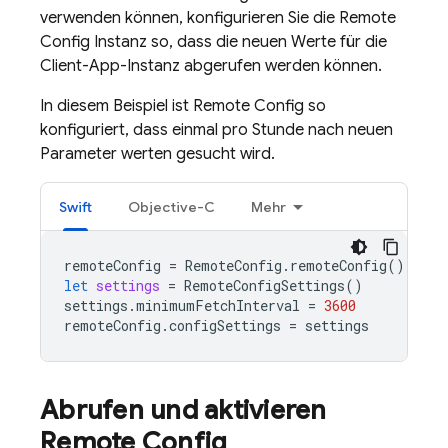
verwenden können, konfigurieren Sie die
Remote
Config
Instanz so, dass die neuen Werte für die
Client-App-Instanz abgerufen werden können.
In diesem Beispiel ist
Remote Config
so
konfiguriert, dass einmal pro Stunde nach neuen
Parameter werten gesucht wird.
Swift
Objective-C
Mehr
remoteConfig
=
RemoteConfig
.
remoteConfig
()
let
settings
=
RemoteConfigSettings
()
settings
.
minimumFetchInterval
=
3600
remoteConfig
.
configSettings
=
settings
Abrufen und aktivieren
Remote Config