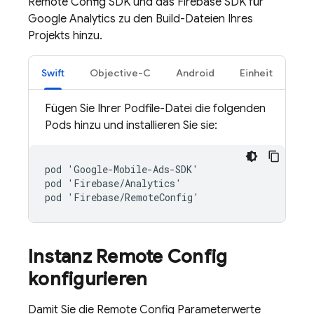
Remote Config
SDK und das Firebase SDK für
Google Analytics
zu den Build-Dateien Ihres
Projekts hinzu.
Swift
Objective-C
Android
Einheit
Fügen Sie Ihrer Podfile-Datei die folgenden
Pods hinzu und installieren Sie sie:
pod
'
Google
-
Mobile
-
Ads
-
SDK
'
pod
'
Firebase
/
Analytics
'
pod
'
Firebase
/
RemoteConfig
'
Instanz
Remote Config
konfigurieren
Damit Sie die
Remote Config
Parameterwerte