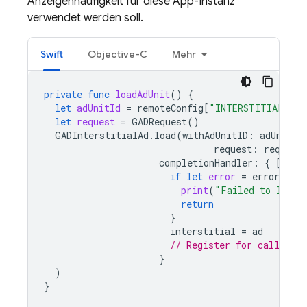
Anzeigenhäufigkeit für diese App-Instanz
verwendet werden soll.
Swift
Objective-C
Mehr
private
func
loadAdUnit
()
{
let
adUnitId
=
remoteConfig
[
"INTERSTITIAL_AD_
let
request
=
GADRequest
()
GADInterstitialAd
.
load
(
withAdUnitID
:
adUnitId
request
:
request
completionHandler
:
{
[
self
if
let
error
=
error
{
print
(
"Failed to load:
return
}
interstitial
=
ad
// Register for callbacks
}
)
}