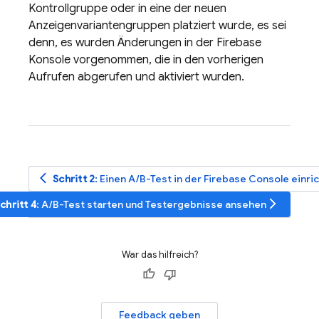
Kontrollgruppe oder in eine der neuen
Anzeigenvariantengruppen platziert wurde, es sei
denn, es wurden Änderungen in der
Firebase
Konsole vorgenommen, die in den vorherigen
Aufrufen abgerufen und aktiviert wurden.
arrow_back_ios
Schritt 2
: Einen A/B-Test in der
Firebase
Console einri
arrow_forward_ios
chritt 4
: A/B-Test starten und Testergebnisse ansehen
War das hilfreich?
Feedback geben