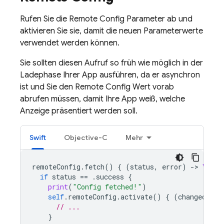
Rufen Sie die
Remote Config
Parameter ab und
aktivieren Sie sie, damit die neuen Parameterwerte
verwendet werden können.
Sie sollten diesen Aufruf so früh wie möglich in der
Ladephase Ihrer App ausführen, da er asynchron
ist und Sie den
Remote Config
Wert vorab
abrufen müssen, damit Ihre App weiß, welche
Anzeige präsentiert werden soll.
Swift
Objective-C
Mehr
remoteConfig
.
fetch
()
{
(
status
,
error
)
-
>
Void
if
status
==
.
success
{
print
(
"Config fetched!"
)
self
.
remoteConfig
.
activate
()
{
(
changed
,
er
// ...
}