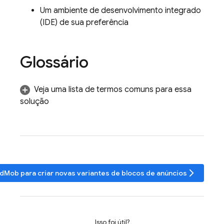
Um ambiente de desenvolvimento integrado
(IDE) de sua preferência
Glossário
Veja uma lista de termos comuns para essa
solução
arrow_forward_ios
dMob
para criar novas variantes de blocos de anúncios
Isso foi útil?