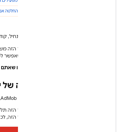
שלב 4:
מפעילים את בדיקת ה-A/B 
מבוא
שלב 5:
החלטה אם
תחילת העבודה ב-i
OS
התחלת השימוש ב-Android
שימוש ב-Analytics וב-Firebase עם
אפליקציות ב-Ad
Mob
כדי להתחיל, קוד
שימוש ב-Ad
Mob במשחק
המדריך הזה מ
C++
לזכור שאפשר לפע
Unity
ודאו שאתם 
פתרונות
בדיקת אימוץ הפורמטים החדשים
יצירה של 
של מודעות
סקירה כללית של הפתרון
בחשבון
AdMob
,
מדריך לפתרונות
אופטימיזציה של תדירות הצגת
במדריך הזה תלמ
המודעות
במדריך הזה, לכ
אופטימיזציה של מונטיזציה
היברידית