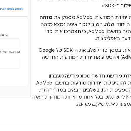
 ה-SDK">
ת יחידת המודעות,
AdMob
מספק את
מזהה
הייחודי שלה. חשוב לזכור איפה נמצא מזהה
הזה בחשבון
AdMob
, כי תצטרכו אותו כדי
עה באפליקציה.
ת במסך כדי לשלב את ה-SDK של
Google
Ad
) ולהטמיע את יחידת המודעות החדשה
חידת מודעות חדשה מסוג מודעה מעברון
 להופיע שתי יחידות מודעות בחשבון
AdMob
ספציפית הזו. בשלבים הבאים במדריך הזה,
תגדירו ל-Firebase להשתמש בכל אחת מיחידות המודעות האלה
אותו מיקום מודעה
.