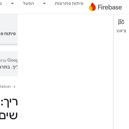
פיתוח פתרונות
הפעל
פ
Documentation
צ'אט
סקירה כללית
עקרונות יסוד
AI
פיתוח פת
עליך. בתרגו
סקירה כללית
tation
Firebase
פריט תוכן
מדריך:
Test Lab
חדשים ש
App Distribution
מעקב