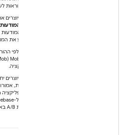
חדש והוראות לשילוב
אחרי שיוצרים א
יחידת המודעות
יחידת המודעות 
להטמיע את המוד
פועלים לפי ההוראו
Mobile Ads
‏ (
Mob
באפליקציה.
אחרי שיוצרים י
מתגמלת, אמורות
של האפליקציה ה
בבדיקת A/B באמצעות