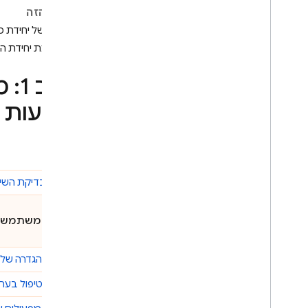
בדף הזה
Crashlytics
יצירה של יחידת 
הטמעת יחידת ה
Performance Monitoring
שלב 1: משתמשים ב-
איטרציה
מודעות 
Remote Config
A
/
B Testing
עניין
מבוא:
בדיקת השי
Analytics
שלב 1: משתמשים ב-
Cloud Messaging
שלב 2:
הגדרה של בדיקת
In-App Messaging
שלב 3:
טיפול בער
Google Ad
Mob