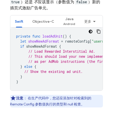
true
）还是
不
应该显示（参数值为
false
）新的
插页式激励广告单元。
Java
Swift
Objective-C
更多
private
func
loadAdUnit
()
{
let
showNewAdFormat
=
remoteConfig
[
"users"
].
b
if
showNewAdFormat
{
// Load Rewarded Interstitial Ad.
// This should load your new implemented 
// as per 
AdMob
 instructions (the first s
}
else
{
// Show the existing ad unit.
}
}
注意
：
在生产代码中，您还应添加针对检索到的
Remote Config
参数值执行的类型和 null 检查。