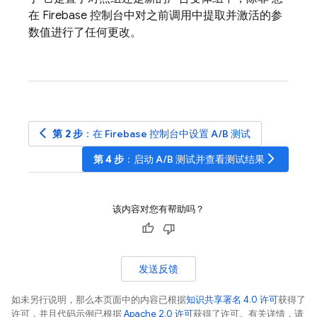
在
Firebase
控制台中对之前调用中提取并激活的参
数值进行了任何更改。
arrow_back_ios
第 2 步
：在
Firebase
控制台中设置 A/B 测试
arrow_forward_ios
第 4 步
：启动 A/B 测试并查看测试结果
该内容对您有帮助吗？
发送反馈
如未另行说明，那么本页面中的内容已根据
知识共享署名 4.0 许可
获得了
许可，并且代码示例已根据
Apache 2.0 许可
获得了许可。有关详情，请