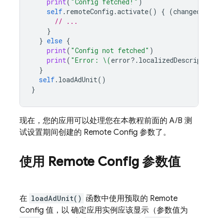
print
(
"Config fetched!"
)
self
.
remoteConfig
.
activate
()
{
(
changed
,
er
// ...
}
}
else
{
print
(
"Config not fetched"
)
print
(
"Error: 
\(
error
?.
localizedDescription
}
self
.
loadAdUnit
()
}
现在，您的应用可以处理您在本教程前面的 A/B 测
试设置期间创建的
Remote Config
参数了。
使用
Remote Config
参数值
在
loadAdUnit()
函数中使用预取的
Remote
Config
值，以 确定应用实例应该显示（参数值为