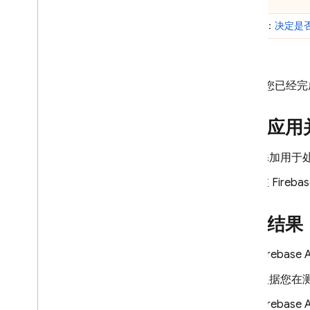
简介
第 5 步：
决定是
面向 i
OS 的使用入门
面向 Android 的使用入门
将 Analytics 和 Firebase 与 Ad
Mob 应用结合使用
现在，您已经完
在游戏中使用 Ad
Mob
部署应用
C++
Unity
添加用于
解决方案
在
Fireba
测试采用新广告格式的情况
解决方案概览
查看结果
解决方案教程
优化广告频率
Firebase 
优化混合变现
根据您在
Google Ads
Firebase 