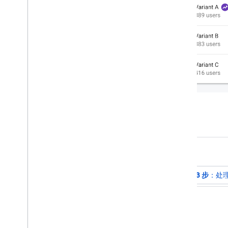
arrow_back_ios
第 3 步
：处