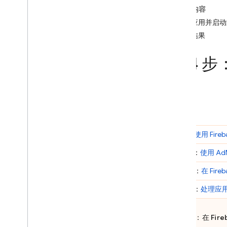
本页内容
Crashlytics
部署应用并启动
查看结果
Performance Monitoring
第 4 
迭代
Remote Config
A
/
B Testing
互动
简介：
使用 Fire
Analytics
第 1 步：
使用
Ad
第 2 步：
在
Fireb
Cloud Messaging
第 3 步：
处理应
In-App Messaging
第 4 步：在
Fire
Google Ad
Mob