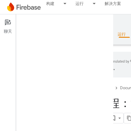
构建
运行
解决方案
Documentation
聊天
概览
基础知识
AI
构建
运行
误。
概览
Firebase
Docum
RELEASE
教程：
Test Lab
况
App Distribution
监控