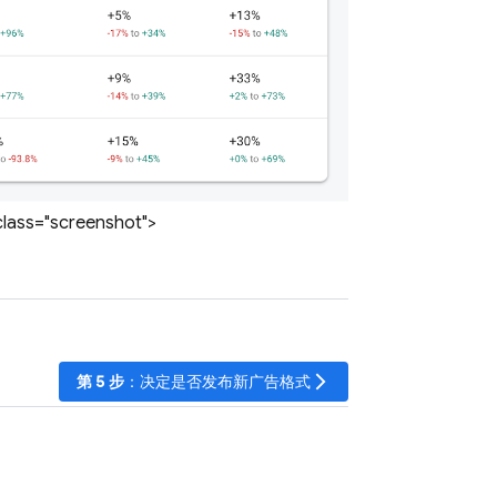
="screenshot">
arrow_forward_ios
第 5 步
：决定是否发布新广告格式