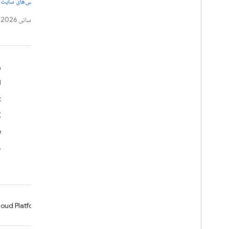
از جزئیات، به
خطمشی‌های سایت Google Developers‏
تاریخ آخرین به‌روزرسانی 2026-08-04 به‌وقت ساعت هماهنگ جهانی.
بدانید
م
راهنماهای برنامه‌نویسان
ا
مرجع «میانای برنامه‌سازی کاربردی» و «کیت توسعه نرم‌افزار»
t
نمونه
X
کتابخانه‌ها
e
GitHub
ح
oud Platform
Firebase
Chrome
Android