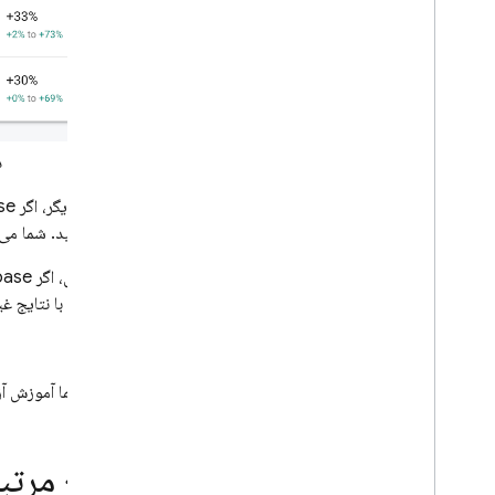
Dynamic Links
محصولات مرتبط
Authentication
Extensions
دک
از طرف دیگر، اگر Firebase یک برنده را تعیین کرد، می‌توانید آزمایش را پایان دهید، سپس مقدار پارامتر
تنظیم کنید. شما می 
طولانی و با نتایج غ
و بس! شما آموزش آزمایش پذی
منابع مرتب