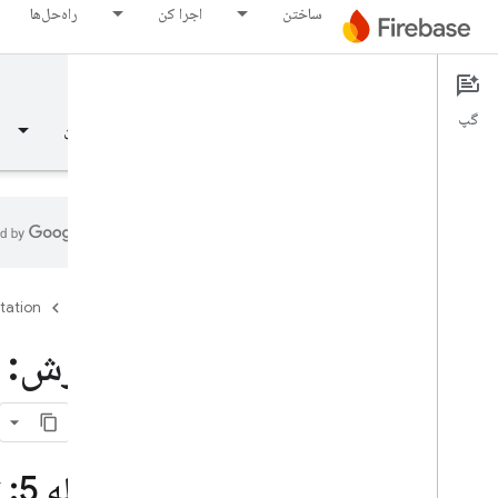
ساختن
اجرا کن
راه‌حل‌ها
Documentation
گپ
نمای کلی
مبانی
هوش مصنوعی
ساختن
نمای کلی
tation
Firebase
رهایی
آموزش: آ
Test Lab
App Distribution
مرحله 5: تصمیم بگیرید که آیا قالب تبلیغات جدید را منتشر کنید یا خیر
نظارت کنید