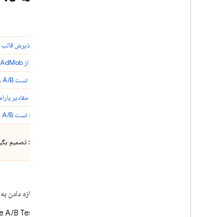
Crashlytics
Performance Monitoring
مقدمه:
پذیرش قالب ت
تکرار کنید
مرحله 1:
از
AdMob
Remote Config
مرحله 2:
تست A/B را در کنسول
مرحله 3:
مقادیر پارا
A
/
B Testing
مرحله 4:
تست A/B را شروع کنید و نتایج تست را در کنسول
مشغول کردن
Analytics
مرحله 5: تصمیم بگیرید که آیا قالب تبلیغات جدید را منتشر کنید یا خیر
Cloud Messaging
In-App Messaging
پس از اجازه دادن به آزمایش برا
اگر
e A/B Testing
Google Ad
Mob