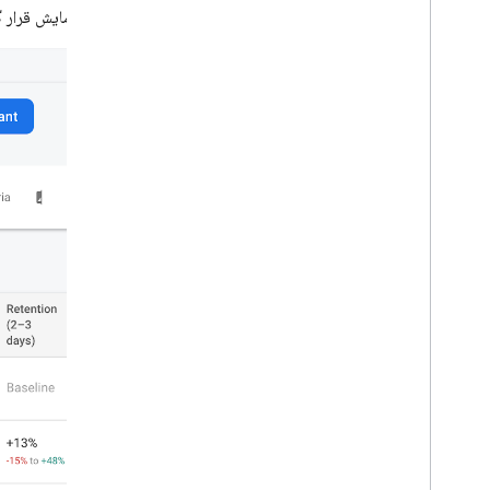
معرض آزمایش قرار گ
مقدمه
برای i
OS شروع کنید
برای اندروید شروع کنید
از Analytics و Firebase با برنامه‌های
Mob استفاده کنید
Ad
از Ad
Mob در یک بازی استفاده کنید
C++
Unity
راه‌حل‌ها
آزمون پذیرش قالب های تبلیغاتی جدید
بررسی اجمالی راه حل
آموزش راه حل
فرکانس تبلیغات را بهینه کنید
کسب درآمد ترکیبی را بهینه کنید
Google Ads