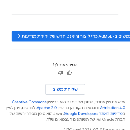
arrow_forward_ios
משים ב-
AdMob
כדי ליצור וריאנט חדש של יחידת מודעות
המידע עזר לך?
שליחת משוב
אלא אם צוין אחרת, התוכן של דף זה הוא ברישיון
Creative Commons
Attribution 4.0
ודוגמאות הקוד הן ברישיון
Apache 2.0
. לפרטים, ניתן לעיין
ב
מדיניות האתר Google Developers‏
.‏ Java הוא סימן מסחרי רשום של
חברת Oracle ו/או של השותפים העצמאיים שלה.
עדכון אחרון: 2026-07-05 (שעון UTC).