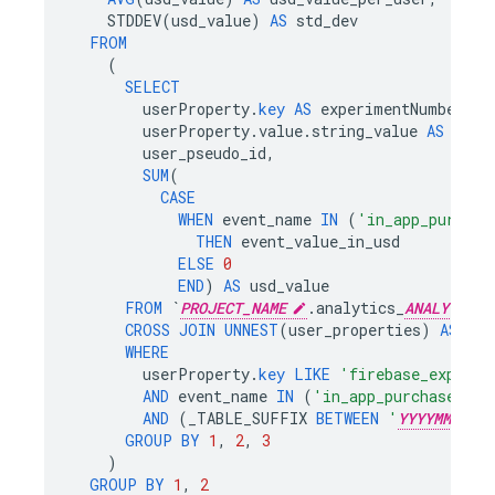
STDDEV
(
usd_value
)
AS
std_dev
FROM
(
SELECT
userProperty
.
key
AS
experimentNumber
,
userProperty
.
value
.
string_value
AS
expe
user_pseudo_id
,
SUM
(
CASE
WHEN
event_name
IN
(
'in_app_purchas
THEN
event_value_in_usd
ELSE
0
END
)
AS
usd_value
FROM
`
PROJECT_NAME
.
analytics_
ANALYTICS_
CROSS
JOIN
UNNEST
(
user_properties
)
AS
use
WHERE
userProperty
.
key
LIKE
'firebase_exp_%'
AND
event_name
IN
(
'in_app_purchase'
,
'
AND
(
_TABLE_SUFFIX
BETWEEN
'
YYYYMMDD
GROUP
BY
1
,
2
,
3
)
GROUP
BY
1
,
2