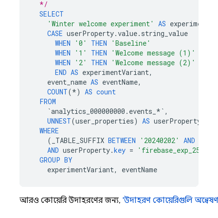
  */
SELECT
'Winter welcome experiment'
AS
experimentNa
CASE
userProperty
.
value
.
string_value
WHEN
'0'
THEN
'Baseline'
WHEN
'1'
THEN
'Welcome message (1)'
WHEN
'2'
THEN
'Welcome message (2)'
END
AS
experimentVariant
,
event_name
AS
eventName
,
COUNT
(
*
)
AS
count
FROM
`
analytics_000000000
.
events_
*`
,
UNNEST
(
user_properties
)
AS
userProperty
WHERE
(
_TABLE_SUFFIX
BETWEEN
'20240202'
AND
'202
AND
userProperty
.
key
=
'firebase_exp_25'
GROUP
BY
experimentVariant
,
eventName
আরও কোয়েরি উদাহরণের জন্য,
'উদাহরণ কোয়েরিগুলি অন্বেষ