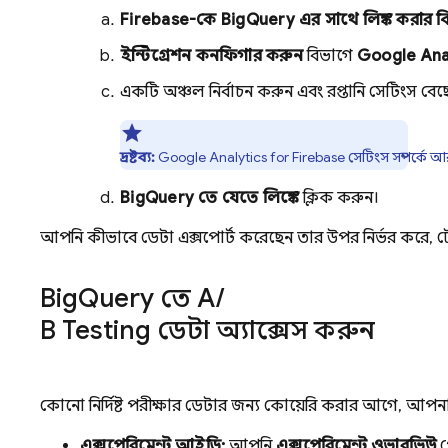
Firebase-কে
BigQuery
এর সাথে লিঙ্ক করার ব
ইন্টিগ্রেশন কনফিগার করুন
বিভাগে
Google Ana
একটি অঞ্চল নির্বাচন করুন এবং রপ্তানি সেটিংস বেছ
দ্রষ্টব্য:
Google Analytics
for
Firebase
সেটিংস সম্পর্কে 
BigQuery
তে যেতে লিঙ্কে
ক্লিক করুন।
আপনি কীভাবে ডেটা এক্সপোর্ট করেছেন তার উপর নির্ভর করে, 
Big
Query
তে
A
/
B Testing
ডেটা অ্যাক্সেস করুন
কোনো নির্দিষ্ট পরীক্ষার ডেটার জন্য কোয়েরি করার আগে, আপনা
এক্সপেরিমেন্ট আইডি:
আপনি
এক্সপেরিমেন্ট ওভারভিউ
প