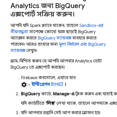
Analytics
জন্য
Big
Query
এক্সপোর্ট সক্রিয় করুন।
আপনি যদি Spark প্ল্যানে থাকেন, তাহলে
Sandbox-এর
সীমাবদ্ধতা
সাপেক্ষে কোনো খরচ ছাড়াই
BigQuery
অ্যাক্সেস করতে
BigQuery
স্যান্ডবক্স
ব্যবহার করতে
পারবেন। আরও তথ্যের জন্য
মূল্য নির্ধারণ এবং
BigQuery
স্যান্ডবক্স
দেখুন।
প্রথমে, নিশ্চিত করুন যে আপনি আপনার
Analytics
ডেটা
BigQuery
তে এক্সপোর্ট করছেন।
Firebase
কনসোলে, এখানে যান
settings
>
ইন্টিগ্রেশন
ট্যাব
।
BigQuery
কার্ডে,
Manage-এ
ক্লিক করুন এবং যাচাই কর
যদি কার্ডটিতে
‘লিঙ্ক’
লেখা থাকে, তাহলে আপনাকে এক্সপো
যদি আপনার রপ্তানি সেট আপ করার প্রয়োজন হয়: