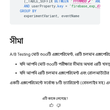
(
_TABLE_SUFFIX
BETWEEN
'
YYYMMDD
'
AND
'
YY
AND
userProperty
.
key
=
'firebase_exp_
EXPERI
GROUP
BY
experimentVariant
,
eventName
সীমা
A/B Testing
মোট ৩০০টি এক্সপেরিমেন্ট, ২৪টি চলমান এক্সপেরিমে
যদি আপনি মোট ৩০০টি পরীক্ষার সীমায় অথবা ২৪টি খসড়
যদি আপনি ২৪টি চলমান এক্সপেরিমেন্ট এবং রোলআউটের 
একটি এক্সপেরিমেন্টে সর্বোচ্চ ৮টি ভ্যারিয়েন্ট (বেসলাইন সহ) এবং 
এটি কাজে লেগেছে?