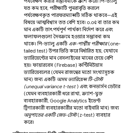
পর্যবেক্ষণ করার সম্ভাবনাকে প্রকাশ করে। পি-ভ্যালু
যত কম হবে, পরীক্ষাটি পুনরাবৃত্তি করলে
পর্যবেক্ষণকৃত পারফরম্যান্সটি সঠিক থাকবে—এই
বিষয়ে আত্মবিশ্বাস তত বেশি হবে। ০.০৫ বা তার কম
মান একটি তাৎপর্যপূর্ণ পার্থক্য নির্দেশ করে এবং
ফলাফলগুলো দৈবক্রমে হওয়ার সম্ভাবনা কম
থাকে। পি-ভ্যালু একটি
এক-পার্শ্বীয় পরীক্ষার
(one-
tailed test) উপর ভিত্তি করে নির্ধারিত হয়, যেখানে
ভ্যারিয়েন্টের মান বেসলাইনের মানের চেয়ে বেশি
হয়। ফায়ারবেস (Firebase) কন্টিনিউয়াস
ভ্যারিয়েবলের (যেমন রাজস্বের মতো সংখ্যাসূচক
মান) জন্য একটি
অসম ভ্যারিয়েন্স টি-টেস্ট
(unequal variance t-test
) এবং কনভার্সন ডেটার
(যেমন ব্যবহারকারী ধরে রাখা, ক্র্যাশ-মুক্ত
ব্যবহারকারী,
Google Analytics
ইভেন্ট
ট্রিগারকারী ব্যবহারকারীর মতো বাইনারি মান) জন্য
অনুপাতের একটি জেড-টেস্ট
(z-test) ব্যবহার
করে।