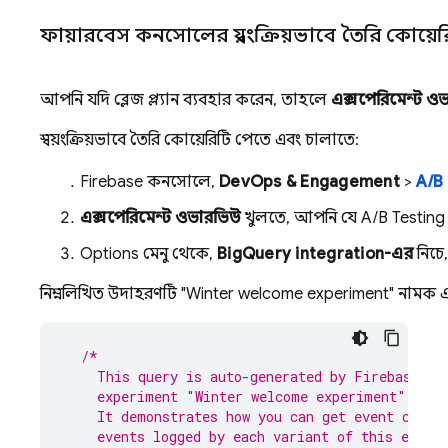
ফায়ারবেস কনসোলের স্বয়ংক্রিয়ভাবে তৈরি কোয়ের
আপনি যদি ব্লেজ প্ল্যান ব্যবহার করেন, তাহলে
এক্সপেরিমেন্ট ও
স্বয়ংক্রিয়ভাবে তৈরি কোয়েরিটি পেতে এবং চালাতে:
Firebase
কনসোলে,
DevOps & Engagement
>
A/B
এক্সপেরিমেন্ট ওভারভিউ
খুলতে, আপনি যে
A/B Testing
Options মেনু থেকে,
BigQuery
integration-এর
নিচে
নিম্নলিখিত উদাহরণটি "Winter welcome experiment" নামক একটি এক
/*
    This query is auto-generated by 
Firebase A/
    experiment "Winter welcome experiment".
    It demonstrates how you can get event count
    events logged by each variant of this exper