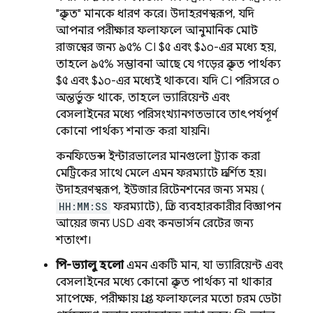
"প্রকৃত" মানকে ধারণ করে। উদাহরণস্বরূপ, যদি
আপনার পরীক্ষার ফলাফলে আনুমানিক মোট
রাজস্বের জন্য ৯৫% CI $৫ এবং $১০-এর মধ্যে হয়,
তাহলে ৯৫% সম্ভাবনা আছে যে গড়ের প্রকৃত পার্থক্য
$৫ এবং $১০-এর মধ্যেই থাকবে। যদি CI পরিসরে ০
অন্তর্ভুক্ত থাকে, তাহলে ভ্যারিয়েন্ট এবং
বেসলাইনের মধ্যে পরিসংখ্যানগতভাবে তাৎপর্যপূর্ণ
কোনো পার্থক্য শনাক্ত করা যায়নি।
কনফিডেন্স ইন্টারভালের মানগুলো ট্র্যাক করা
মেট্রিকের সাথে মেলে এমন ফরম্যাটে প্রদর্শিত হয়।
উদাহরণস্বরূপ, ইউজার রিটেনশনের জন্য সময় (
HH:MM:SS
ফরম্যাটে), প্রতি ব্যবহারকারীর বিজ্ঞাপন
আয়ের জন্য USD এবং কনভার্সন রেটের জন্য
শতাংশ।
পি-ভ্যালু হলো
এমন একটি মান, যা ভ্যারিয়েন্ট এবং
বেসলাইনের মধ্যে কোনো প্রকৃত পার্থক্য না থাকার
সাপেক্ষে, পরীক্ষায় প্রাপ্ত ফলাফলের মতো চরম ডেটা