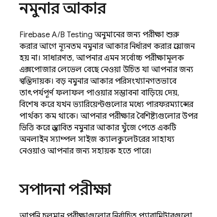
নমুনার আকার
Firebase A/B Testing
অনুমানের জন্য পরীক্ষা শুরু
করার আগে ন্যূনতম নমুনার আকার নির্ধারণ করার প্রয়োজন
হয় না। সাধারণত, আপনার এমন সর্বোচ্চ পরীক্ষামূলক
এক্সপোজার লেভেল বেছে নেওয়া উচিত যা আপনার জন্য
স্বস্তিদায়ক। বড় নমুনার আকার পরিসংখ্যানগতভাবে
তাৎপর্যপূর্ণ ফলাফল পাওয়ার সম্ভাবনা বাড়িয়ে দেয়,
বিশেষ করে যখন ভ্যারিয়েন্টগুলোর মধ্যে পারফরম্যান্সের
পার্থক্য কম থাকে। আপনার পরীক্ষার বৈশিষ্ট্যগুলোর উপর
ভিত্তি করে প্রস্তাবিত নমুনার আকার খুঁজে পেতে একটি
অনলাইন স্যাম্পল সাইজ ক্যালকুলেটরের সাহায্য
নেওয়াও আপনার জন্য সহায়ক হতে পারে।
সম্পাদনা পরীক্ষা
আপনি চলমান পরীক্ষাগুলোর নির্বাচিত প্যারামিটারগুলো