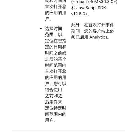
期和时间后
(
Firebase BoM
v30.3.0+)
首次打开您
和 JavaScript SDK
的应用的用
v12.8.0+。
户。
此外，在首次打开事件
选择
时间
期间，您的客户端上必
范围
，以
须已启用
Analytics
。
定位在您指
定的日期和
时间之前或
之后的某个
时间范围内
首次打开您
的应用的用
户。您可以
结合使用
之前
和
之
后
条件来
定位特定时
间范围内的
用户。