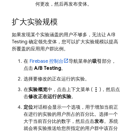
何更改，然后再发布变体。
扩大实验规模
如果发现某个实验涵盖的用户不够多，无法让
A/B
Testing
确定领先变体，您可以扩大实验规模以提高
所覆盖的应用用户群比例。
在
Firebase
控制台
导航菜单的
吸引
部分，
点击
A/B Testing
。
选择要修改的正在运行的实验。
more_vert
在
实验概览
中，点击上下文菜单 (
)，然后点
击
修改正在运行的实验
。
定位
对话框会显示一个选项，用于增加当前正
在进行的实验的用户所占的百分比。选择一个
大于当前百分比的数字，然后点击
发布
。系统
就会将实验推送给您所指定的用户群中该百分