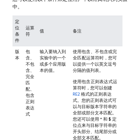
中。
定
位
运算
值
备注
条
符
件
版
包
输入要纳入到
使用
包含
、
不包含
或
完
本
含、
实验中的一个
全匹配
运算符时，您可
不包
或多个应用版
以提供一个以英文逗号
含、
本的值。
分隔的值列表。
完全
使用
包含正则表达式
运
匹
算符时，您可以创建
配、
RE2
格式的正则表达
包含
式。您的正则表达式可
正则
以与目标版本字符串的
表达
全部或部分文本匹配。
式
您还可以使用
^
和
$
定
位点来与目标字符串的
开头部分、结尾部分或
全部文本匹配。