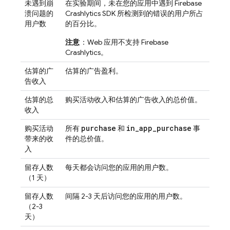
未遇到崩
在实验期间，未在您的应用中遇到
Firebase
溃问题的
Crashlytics
SDK 所检测到的错误的用户所占
用户数
的百分比。
注意
：Web 应用不支持
Firebase
Crashlytics
。
估算的广
估算的广告盈利。
告收入
估算的总
购买活动收入和估算的广告收入的总价值。
收入
purchase
in
_
app
_
purchase
购买活动
所有
和
事
带来的收
件的总价值。
入
留存人数
每天都会访问您的应用的用户数。
（1 天）
留存人数
间隔 2-3 天后访问您的应用的用户数。
（2-3
天）