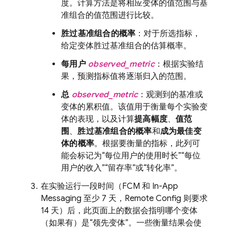
度。计算方法是将相应变体的值范围与基
准组合的值范围进行比较。
胜过基准组合的概率
：对于所选指标，
给定变体胜过基准组合的估算概率。
每用户
observed_metric
：根据实验结
果，预测指标值将逐渐归入的范围。
总
observed_metric
：观测到的基准或
变体的累积值。该值用于衡量每个实验变
体的表现，以及计算
提高幅度
、
值范
围
、
胜过基准组合的概率
和
成为最佳变
体的概率
。根据要衡量的指标，此列可
能会标记为“每位用户的使用时长”“每位
用户的收入”“留存率”或“转化率”。
在实验运行一段时间（
FCM
和
In-App
Messaging
至少 7 天，
Remote Config
则要求
14 天）后，此页面上的数据会指明哪个变体
（如果有）是“领先变体”。一些衡量结果会使