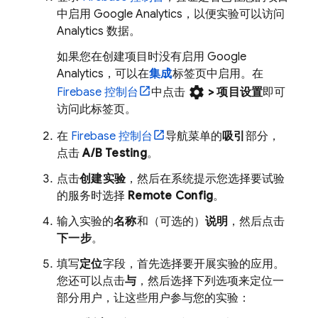
中启用
Google Analytics
，以便实验可以访问
Analytics
数据。
如果您在创建项目时没有启用
Google
Analytics
，可以在
集成
标签页中启用。在
settings
Firebase
控制台
中点击
>
项目设置
即可
访问此标签页。
在
Firebase
控制台
导航菜单的
吸引
部分，
点击
A/B Testing
。
点击
创建实验
，然后在系统提示您选择要试验
的服务时选择
Remote Config
。
输入实验的
名称
和（可选的）
说明
，然后点击
下一步
。
填写
定位
字段，首先选择要开展实验的应用。
您还可以点击
与
，然后选择下列选项来定位一
部分用户，让这些用户参与您的实验：