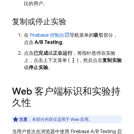
比的用户。
复制或停止实验
在
Firebase
控制台
导航菜单的
吸引
部分，
点击
A/B Testing
。
点击
已完成
或
正在运行
，将指针悬停在实验
more_vert
上，点击上下文菜单 (
)，然后点击
复制实验
或
停止实验
。
Web 客户端标识和实验持
久性
注意
：
本部分内容仅适用于 Web 应用。
当用户首次在浏览器中使用
Firebase A/B Testing
启