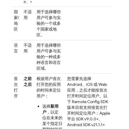
≥、>
国
不适
用于选择哪些
家/
用
用户可参与实
地
验的一个或多
区
个国家或地
区。
语
不适
用于选择哪些
言
用
用户可参与实
验的一种或多
种语言和语言
区域。
首
之前
根据用户首次
您需要先选择
次
之后
打开您的应用
Android、iOS 或 Web
打
的时间来定位
应用，之后才能按首次
开
用户：
打开时间定位用户。以
下
Remote Config
SDK
选择
新用
版本目前支持按首次打
户
，以定
开时间定位用户：Apple
位在未来的
平台 SDK v9.0.0+、
某个指定日
Android SDK v21.1.1+