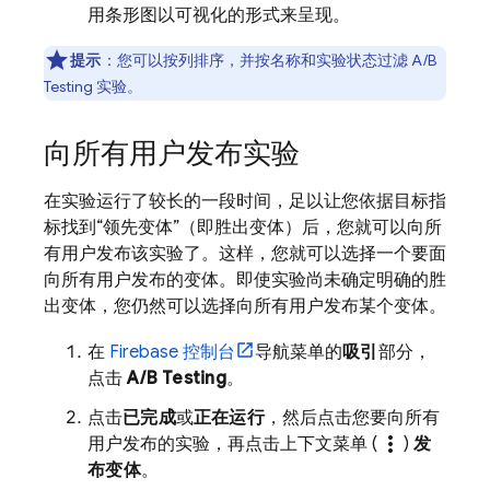
用条形图以可视化的形式来呈现。
提示
：您可以按列排序，并按名称和实验状态过滤 A/B
Testing 实验。
向所有用户发布实验
在实验运行了较长的一段时间，足以让您依据目标指
标找到“领先变体”（即胜出变体）后，您就可以向所
有用户发布该实验了。这样，您就可以选择一个要面
向所有用户发布的变体。即使实验尚未确定明确的胜
出变体，您仍然可以选择向所有用户发布某个变体。
在
Firebase
控制台
导航菜单的
吸引
部分，
点击
A/B Testing
。
点击
已完成
或
正在运行
，然后点击您要向所有
more_vert
用户发布的实验，再点击上下文菜单 (
)
发
布变体
。