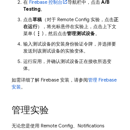
在
Firebase
控制台
导航栏中，点击
A/B
Testing
。
点击
草稿
（对于 Remote Config 实验，点击
正
在运行
），将光标悬停在实验上，点击上下文
more_vert
菜单 (
)，然后点击
管理测试设备
。
输入测试设备的安装身份验证令牌，并选择要
发送到该测试设备的实验变体。
运行应用，并确认测试设备正在接收所选变
体。
如需详细了解
Firebase
安装，请参阅
管理 Firebase
安装
。
管理实验
无论您是使用
Remote Config
、Notifications