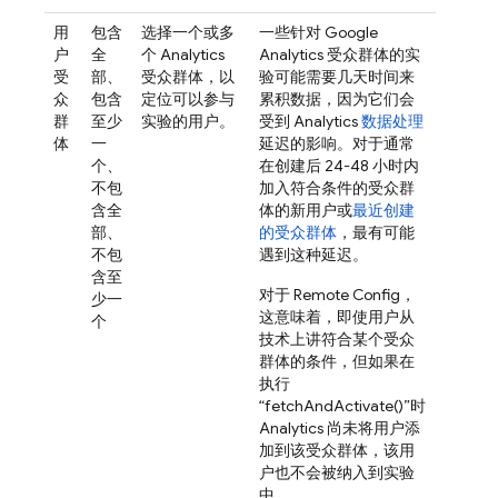
用
包含
选择一个或多
一些针对
Google
户
全
个
Analytics
Analytics
受众群体的实
受
部、
受众群体，以
验可能需要几天时间来
众
包含
定位可以参与
累积数据，因为它们会
群
至少
实验的用户。
受到
Analytics
数据处理
体
一
延迟的影响。对于通常
个、
在创建后 24-48 小时内
不包
加入符合条件的受众群
含全
体的新用户或
最近创建
部、
的受众群体
，最有可能
不包
遇到这种延迟。
含至
对于
Remote Config
，
少一
这意味着，即使用户从
个
技术上讲符合某个受众
群体的条件，但如果在
执行
“fetchAndActivate()”时
Analytics
尚未将用户添
加到该受众群体，该用
户也不会被纳入到实验
中。