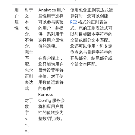
用
对于
Analytics
用户
使用
包含正则表达式
运
户
文
属性用于选择
算符时，您可以创建
属
本：
可以参与实验
RE2
格式的正则表达
性
包
的用户，并提
式。您的正则表达式可
含、
供一系列用于
以与目标版本字符串的
不包
选择用户属性
全部或部分文本匹配。
含、
值的选项。
您还可以使用
^
和
$
定
完全
位点来与目标字符串的
匹
在客户端上，
开头部分、结尾部分或
配、
您只能为用户
全部文本匹配。
包含
属性设置字符
正则
串值。对于使
表达
用数值运算符
式
的条件，
Remote
对于
Config
服务会
数
将相应用户属
字：
性的值转换为
<、
整数/浮点数。
≤、
=、