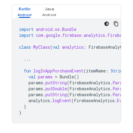
Kotlin
Java
import
android.os.Bundle
import
com.google.firebase.analytics.FirebaseAn
class
MyClass
(
val
analytics
:
FirebaseAnalytics
)
...
fun
logInAppPurchaseEvent
(
itemName
:
String
,
v
val
params
=
Bundle
()
params
.
putString
(
FirebaseAnalytics
.
Param
.
IT
params
.
putDouble
(
FirebaseAnalytics
.
Param
.
VA
params
.
putString
(
FirebaseAnalytics
.
Param
.
CU
analytics
.
logEvent
(
FirebaseAnalytics
.
Event
.
}
}