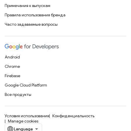
Примечания к выпускам
Правила использования бренда
Часто задаваемые вопросы
Android
Chrome
Firebase
Google Cloud Platform
Все продукты
Условия использования
Конфиденциальность
Manage cookies