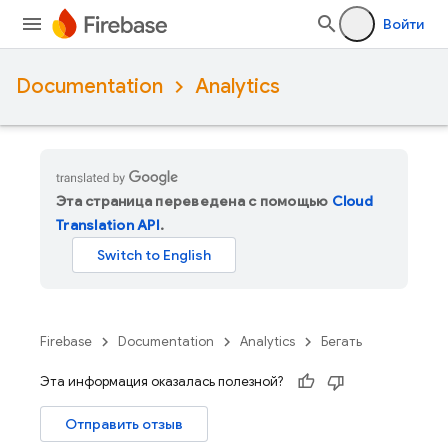
Войти
Documentation
Analytics
Эта страница переведена с помощью
Cloud
Translation API
.
Firebase
Documentation
Analytics
Бегать
Эта информация оказалась полезной?
Отправить отзыв