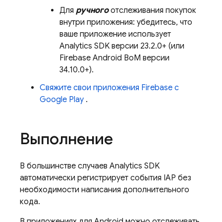
Для
ручного
отслеживания покупок
внутри приложения: убедитесь, что
ваше приложение использует
Analytics
SDK версии 23.2.0+ (или
Firebase Android BoM
версии
34.10.0+).
Свяжите свои приложения Firebase с
Google Play
.
Выполнение
В большинстве случаев Analytics SDK
автоматически регистрирует события IAP без
необходимости написания дополнительного
кода.
В приложениях для Android можно отслеживать