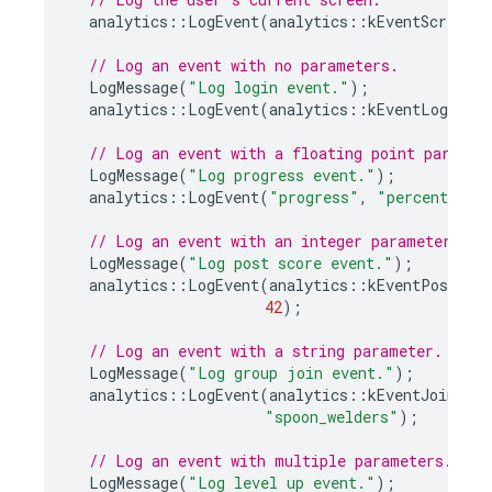
analytics
::
LogEvent
(
analytics
::
kEventScreenVi
// Log an event with no parameters.
LogMessage
(
"Log login event."
);
analytics
::
LogEvent
(
analytics
::
kEventLogin
);
// Log an event with a floating point paramet
LogMessage
(
"Log progress event."
);
analytics
::
LogEvent
(
"progress"
,
"percent"
,
0
// Log an event with an integer parameter.
LogMessage
(
"Log post score event."
);
analytics
::
LogEvent
(
analytics
::
kEventPostScor
42
);
// Log an event with a string parameter.
LogMessage
(
"Log group join event."
);
analytics
::
LogEvent
(
analytics
::
kEventJoinGrou
"spoon_welders"
);
// Log an event with multiple parameters.
LogMessage
(
"Log level up event."
);