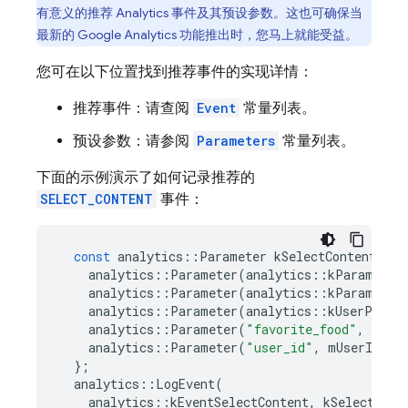
有意义的推荐
Analytics
事件及其预设参数。这也可确保当
最新的
Google Analytics
功能推出时，您马上就能受益。
您可在以下位置找到推荐事件的实现详情：
推荐事件：请查阅
Event
常量列表。
预设参数：请参阅
Parameters
常量列表。
下面的示例演示了如何记录推荐的
SELECT_CONTENT
事件：
const
analytics
::
Parameter
kSelectContentPara
analytics
::
Parameter
(
analytics
::
kParameter
analytics
::
Parameter
(
analytics
::
kParameter
analytics
::
Parameter
(
analytics
::
kUserPrope
analytics
::
Parameter
(
"favorite_food"
,
mFav
analytics
::
Parameter
(
"user_id"
,
mUserId
),
};
analytics
::
LogEvent
(
analytics
::
kEventSelectContent
,
kSelectCont