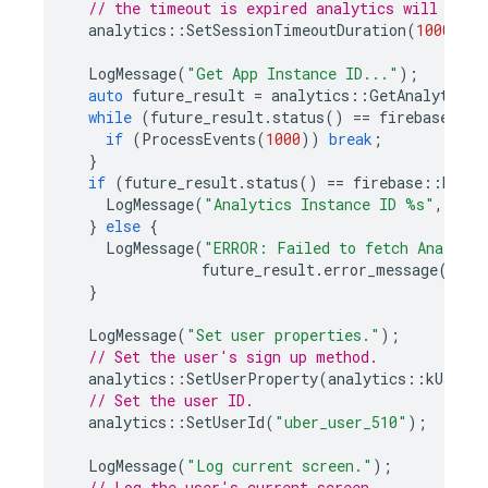
// the timeout is expired analytics will log 
analytics
::
SetSessionTimeoutDuration
(
1000
*
6
LogMessage
(
"Get App Instance ID..."
);
auto
future_result
=
analytics
::
GetAnalyticsI
while
(
future_result
.
status
()
==
firebase
::
kF
if
(
ProcessEvents
(
1000
))
break
;
}
if
(
future_result
.
status
()
==
firebase
::
kFutu
LogMessage
(
"Analytics Instance ID %s"
,
futu
}
else
{
LogMessage
(
"ERROR: Failed to fetch Analyti
future_result
.
error_message
(),
f
}
LogMessage
(
"Set user properties."
);
// Set the user's sign up method.
analytics
::
SetUserProperty
(
analytics
::
kUserPr
// Set the user ID.
analytics
::
SetUserId
(
"uber_user_510"
);
LogMessage
(
"Log current screen."
);
// Log the user's current screen.