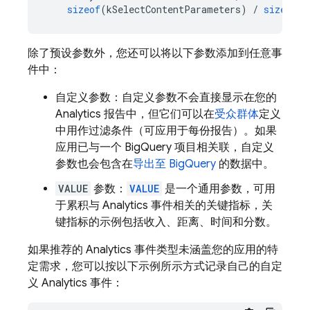
sizeof
(
kSelectContentParameters
)
/
sizeof
(
k
除了预设参数外，您还可以将以下参数添加到任意事
件中：
自定义参数：自定义参数不会直接显示在您的
Analytics
报告中，但它们可以在
受众群体
定义
中用作过滤条件（可应用于每份报告）。如果
应用已与一个 BigQuery 项目相关联，自定义
参数也会包含在
导出至 BigQuery
的数据中。
VALUE
参数：
VALUE
是一个通用参数，可用
于累积与
Analytics
事件相关的关键指标，关
键指标的示例包括收入、距离、时间和分数。
如果推荐的
Analytics
事件类型未涵盖您的应用的特
定需求，您可以按以下示例所示方式记录自己的自定
义
Analytics
事件：