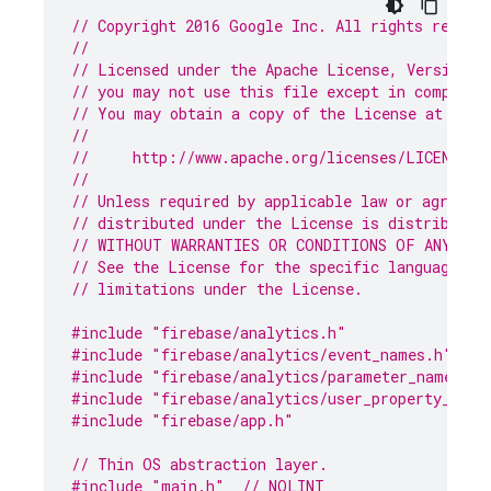
// Copyright 2016 Google Inc. All rights reserv
//
// Licensed under the Apache License, Version 2
// you may not use this file except in complian
// You may obtain a copy of the License at
//
//     http://www.apache.org/licenses/LICENSE-2
//
// Unless required by applicable law or agreed 
// distributed under the License is distributed
// WITHOUT WARRANTIES OR CONDITIONS OF ANY KIN
// See the License for the specific language go
// limitations under the License.
#include
"firebase/analytics.h"
#include
"firebase/analytics/event_names.h"
#include
"firebase/analytics/parameter_names.h"
#include
"firebase/analytics/user_property_name
#include
"firebase/app.h"
// Thin OS abstraction layer.
#include
"main.h"
  // NOLINT