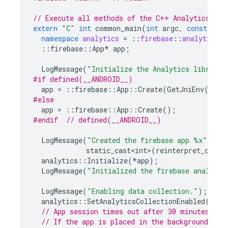
// Execute all methods of the C++ Analytics API
extern
"C"
int
common_main
(
int
argc
,
const
char
namespace
analytics
=
::
firebase
::
analytics
;
::
firebase
::
App
*
app
;
LogMessage
(
"Initialize the Analytics library"
#if defined(__ANDROID__)
app
=
::
firebase
::
App
::
Create
(
GetJniEnv
(),
G
#else
app
=
::
firebase
::
App
::
Create
();
#endif  
// defined(__ANDROID__)
LogMessage
(
"Created the firebase app %x"
,
static_cast<int>
(
reinterpret_cast<
analytics
::
Initialize
(
*
app
);
LogMessage
(
"Initialized the firebase analytic
LogMessage
(
"Enabling data collection."
);
analytics
::
SetAnalyticsCollectionEnabled
(
true
// App session times out after 30 minutes.
// If the app is placed in the background and