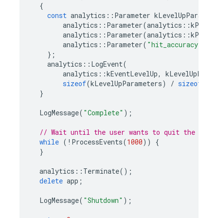
{
const
analytics
::
Parameter
kLevelUpParamete
analytics
::
Parameter
(
analytics
::
kParam
analytics
::
Parameter
(
analytics
::
kParam
analytics
::
Parameter
(
"hit_accuracy"
,
3.
};
analytics
::
LogEvent
(
analytics
::
kEventLevelUp
,
kLevelUpParam
sizeof
(
kLevelUpParameters
)
/
sizeof
(
kLe
}
LogMessage
(
"Complete"
);
// Wait until the user wants to quit the app.
while
(
!
ProcessEvents
(
1000
))
{
}
analytics
::
Terminate
();
delete
app
;
LogMessage
(
"Shutdown"
);