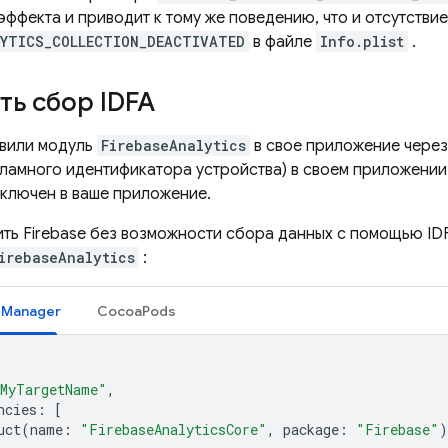
эффекта и приводит к тому же поведению, что и отсутстви
LYTICS_COLLECTION_DEACTIVATED
в файле
Info.plist
.
ь сбор IDFA
овили модуль
FirebaseAnalytics
в свое приложение через
кламного идентификатора устройства) в своем приложении 
включен в ваше приложение.
ить Firebase без возможности сбора данных с помощью ID
irebaseAnalytics
:
e Manager
CocoaPods
MyTargetName"
,
ncies
:
[
uct
(
name
:
"FirebaseAnalyticsCore"
,
package
:
"Firebase"
)