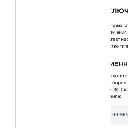
Установить свойства
пользователя
Отключ
Установить идентификатор
пользователя
В некоторых с
Настройка сбора и
использования данных
для получения
предлагает не
Внедрить стандартные
множество тип
сценарии измерений
.
Измерение просмотров экрана
Временн
Как отслеживать события
электронной торговли
Измеряйте доход от рекламы
Если вы хотит
перед сбором 
Оценивайте покупки в
приложении
равным
NO
(ло
XML-файле:
Как анализировать данные
Как анализировать отчеты
Реализовать особые случаи
Использование в Web
View