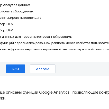
р Analytics данных
ключить сбор данных.
еактивировать коллекцию
бор IDFA
бор IDFV
а данных для персонализированной рекламы
функций персонализированной рекламы через свойства пользовате
лючите функции персонализированной рекламы через свойства поль
iOS+
Android
ице описаны функции
Google Analytics
, позволяющие конт
ики.