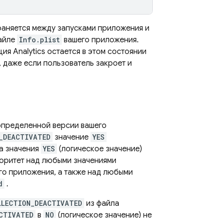
аняется между запусками приложения и
айле
Info.plist
вашего приложения.
ция Analytics остается в этом состоянии
, даже если пользователь закроет и
 определенной версии вашего
_DEACTIVATED
значение
YES
а значения
YES
(логическое значение)
оритет над любыми значениями
о приложения, а также над любыми
d
.
LLECTION_DEACTIVATED
из файла
CTIVATED
в
NO
(логическое значение) не