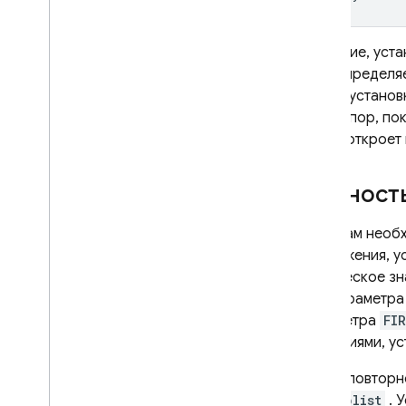
Authentication
Extensions
Значение, уст
переопределя
После установ
до тех пор, по
снова откроет
Полност
Если вам необ
приложения, у
(логическое зн
для параметр
параметра
FI
значениями, у
Чтобы повторн
Info.plist
. 