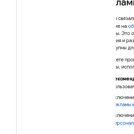
реклам
Если вы связа
согласие на
об
рекламы. Это о
создания и раз
недоступны дл
Вы можете про
рекламы, испо
Рекомен
пользова
Включени
рекламы 
Включени
персонал