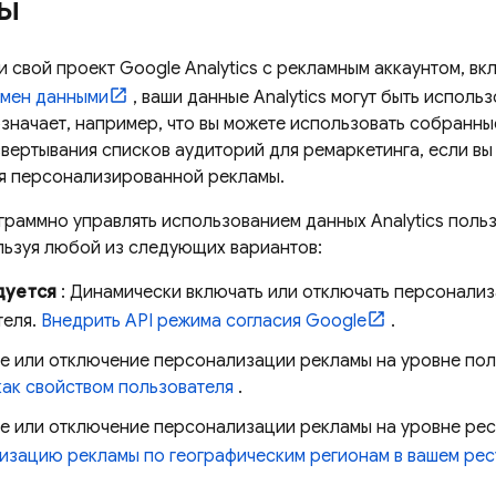
ы
ли свой проект
Google Analytics
с рекламным аккаунтом, вк
мен данными
, ваши данные Analytics могут быть испол
значает, например, что вы можете использовать собранны
вертывания списков аудиторий для ремаркетинга, если вы 
я персонализированной рекламы.
граммно управлять использованием данных Analytics пол
льзуя любой из следующих вариантов:
дуется
: Динамически включать или отключать персонализ
теля.
Внедрить API режима согласия Google
.
е или отключение персонализации рекламы на уровне пол
как свойством пользователя
.
е или отключение персонализации рекламы на уровне ресу
изацию рекламы по географическим регионам в вашем ресу