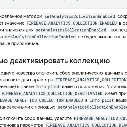
ановленное методом
setAnalyticsCollectionEnabled
сохр
ет значение
FIREBASE_ANALYTICS_COLLECTION_ENABLED
в ф
ки значения для
setAnalyticsCollectionEnabled
, коллек
ка
setAnalyticsCollectionEnabled
не будет вызван снова
 ваше приложение.
ью деактивировать коллекцию
ходимо навсегда отключить сбор аналитических данных в
становите для параметра
FIREBASE_ANALYTICS_COLLECTION
ачение) в файле
Info.plist
вашего приложения. Установк
а
FIREBASE_ANALYTICS_COLLECTION_DEACTIVATED
имеет при
REBASE_ANALYTICS_COLLECTION_ENABLED
в
Info.plist
вашег
становленными с помощью
setAnalyticsCollectionEnable
о включить сбор данных, удалите
FIREBASE_ANALYTICS_CO
Установка параметра
FIREBASE_ANALYTICS_COLLECTION_DEA