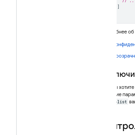
// ..
]
),
Подробнее об 
Конфиден
Прозрачн
Отключит
Если вы хотите
значение пар
Info.plist
ва
Контро