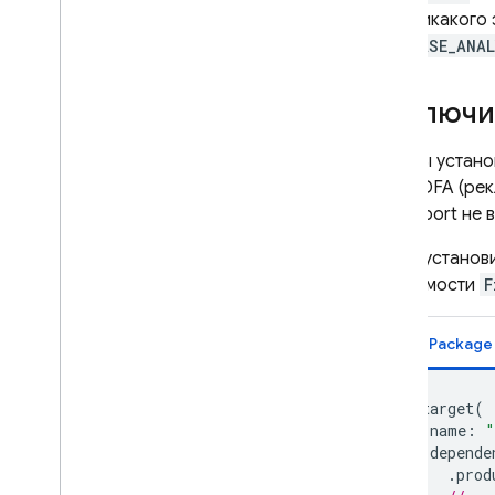
дает никакого 
FIREBASE_ANA
Отключит
Если вы устан
сбор IDFA (ре
AdSupport не 
Чтобы установ
зависимости
F
Swift Packag
.
target
(
name
:
"
depende
.
prod