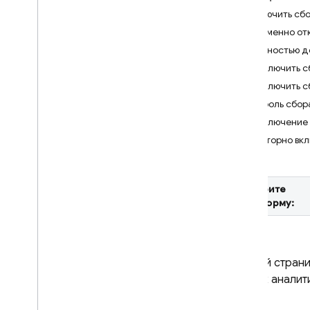
Отключить сбо
Crashlytics
Временно от
Полностью д
Performance Monitoring
Отключить с
ИТЕРИРОВАТЬ
Отключить с
Контроль сбор
Remote Config
Отключение 
Повторно вк
A
/
B Testing
ПРИВЛЕКАТЬ
Выберите
Analytics
платформу:
Введение
Начать
На этой стран
Настройте Analytics в своем
приложении
данных аналит
Журнал событий