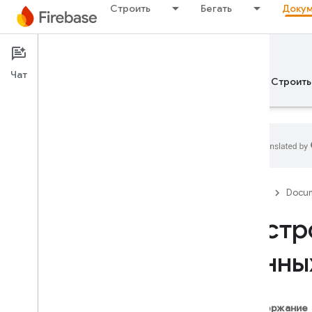
Строить
Бегать
Докум
Documentation
Analytics
Чат
Обзор
Основы рекламы
ИИ
Строить
Обзор
Firebase
Docum
ВЫПУСКАТЬ
Настр
Test Lab
данных
App Distribution
МОНИТОР
Содержание