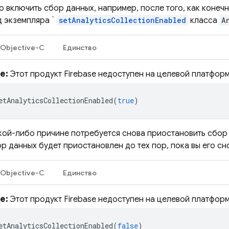
 включить сбор данных, например, после того, как конечн
д экземпляра `
setAnalyticsCollectionEnabled
класса
A
Objective-C
Единство
е:
Этот продукт Firebase недоступен на целевой платфор
etAnalyticsCollectionEnabled
(
true
)
акой-либо причине потребуется снова приостановить сбор
р данных будет приостановлен до тех пор, пока вы его сн
Objective-C
Единство
е:
Этот продукт Firebase недоступен на целевой платфор
etAnalyticsCollectionEnabled
(
false
)