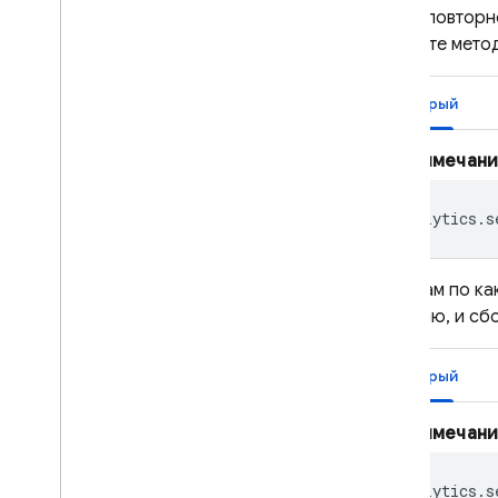
Расширьте возможности с
Чтобы повторно
помощью облачных функций
вызовите мето
Устранение неполадок
Быстрый
События отладки
Коды ошибок
Примечани
Cloud Messaging
Analytics
.
s
In-App Messaging
Если вам по к
Google Ad
Mob
функцию, и сбо
Google Ads
Быстрый
Dynamic Links
Примечани
СОПУТСТВУЮЩИЕ ТОВАРЫ
Analytics
.
s