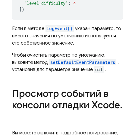
"level_difficulty"
:
4
])
Если в методе
logEvent()
указан параметр, то
вместо значения по умолчанию используется
его собственное значение.
Чтобы очистить параметр по умолчанию,
вызовите метод
setDefaultEventParameters
,
установив для параметра значение
nil
.
Просмотр событий в
консоли отладки Xcode
.
Вы можете включить подробное логирование,