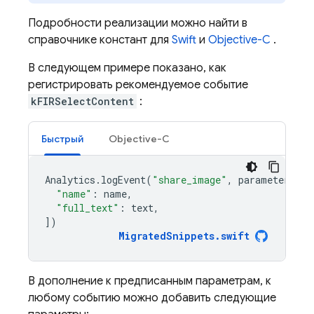
Подробности реализации можно найти в
справочнике констант для
Swift
и
Objective-C
.
В следующем примере показано, как
регистрировать рекомендуемое событие
kFIRSelectContent
:
Быстрый
Objective-C
Analytics
.
logEvent
(
"share_image"
,
parameters
:
[
"name"
:
name
,
"full_text"
:
text
,
])
MigratedSnippets
.
swift
В дополнение к предписанным параметрам, к
любому событию можно добавить следующие