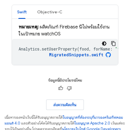
Swift
Objective-C
หมายเหตุ:
ผลิตภัณฑ์ Firebase นี้ไม่พร้อมใช้งาน
ในเป้าหมาย watchOS
Analytics
.
setUserProperty
(
food
,
forName
:
"favor
MigratedSnippets
.
swift
ข้อมูลนี้มีประโยชน์ไหม
ส่งความคิดเห็น
เนื้อหาของหน้าเว็บนี้ได้รับอนุญาตภายใต้
ใบอนุญาตที่ต้องระบุที่มาของครีเอทีฟคอม
มอนส์ 4.0
และตัวอย่างโค้ดได้รับอนุญาตภายใต้
ใบอนุญาต Apache 2.0
เว้นแต่จะ
ระบุไว้เป็นอย่างอื่น โปรดดูรายละเอียดที่
นโยบายเว็บไซต์ Google Developers