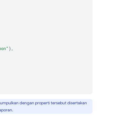
oon"
),
ikumpulkan dengan properti tersebut disertakan
laporan.