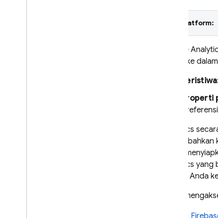
Crashlytics
Pilih platform:
Performance Monitoring
Google Analyti
MELAKUKAN ITERASI
utama ke dalam
Remote Config
Peristiwa
Properti
A
/
B Testing
preferensi
ENGAGE
Analytics
secar
menambahkan ko
Analytics
dapat menyiapk
Pengantar
Analytics
yang b
Mulai
aplikasi Anda k
Menyiapkan Analytics di
Untuk mengakses
aplikasi
Membuat log peristiwa
Di
Firebas