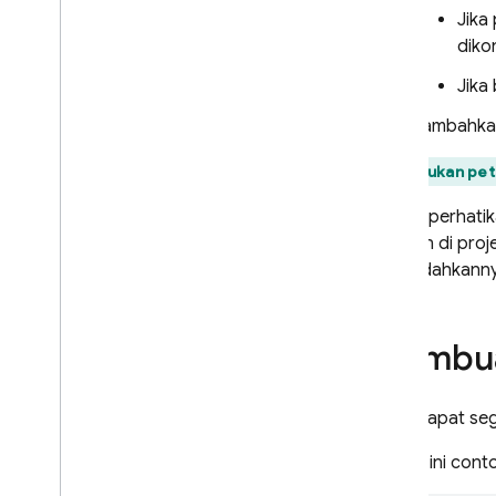
Memecahkan masalah
Jika
diko
Men-debug peristiwa
Kode error
Jika
Tambahk
Cloud Messaging
Temukan petu
In-App Messaging
Perlu diperhat
Google Ad
Mob
maupun di proje
memindahkannya
Google Ads
Membuat
Dynamic Links
PRODUK TERKAIT
Anda dapat seg
Authentication
Berikut ini con
Extensions