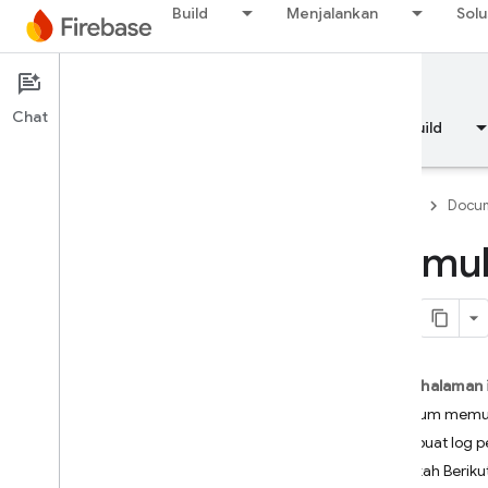
Build
Menjalankan
Solu
Documentation
Analytics
Chat
Ringkasan
Dasar-dasar
AI
Build
Firebase
Docum
Memula
Ringkasan
RELEASE
Test Lab
Pada halaman 
Sebelum memu
App Distribution
Membuat log pe
Langkah Beriku
MEMANTAU