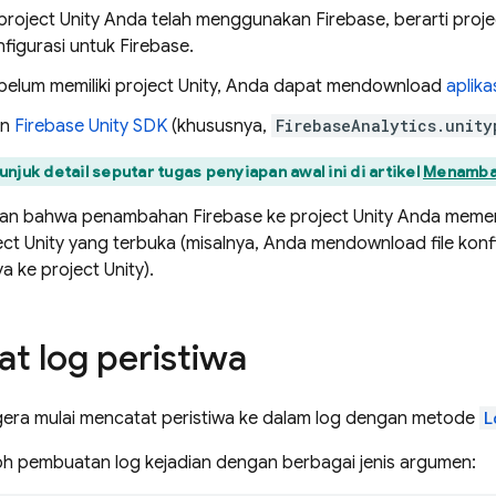
 project Unity Anda telah menggunakan Firebase, berarti proje
nfigurasi untuk Firebase.
 belum memiliki project Unity, Anda dapat mendownload
aplika
an
Firebase
Unity
SDK
(khususnya,
FirebaseAnalytics.unity
njuk detail seputar tugas penyiapan awal ini di artikel
Menambah
ikan bahwa penambahan Firebase ke project Unity Anda memer
ct Unity yang terbuka (misalnya, Anda mendownload file konfig
 ke project Unity).
 log peristiwa
era mulai mencatat peristiwa ke dalam log dengan metode
L
toh pembuatan log kejadian dengan berbagai jenis argumen: