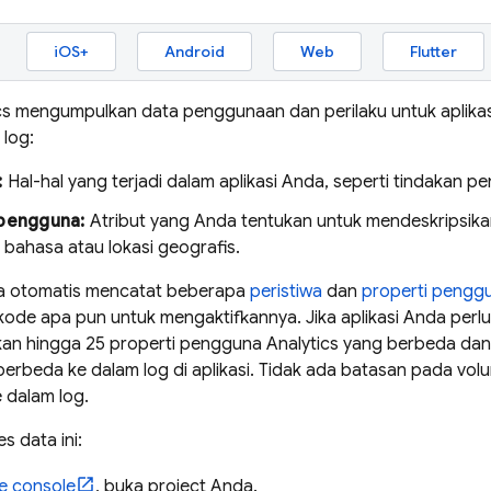
iOS+
Android
Web
Flutter
cs
mengumpulkan data penggunaan dan perilaku untuk aplikasi
 log:
:
Hal-hal yang terjadi dalam aplikasi Anda, seperti tindakan pe
 pengguna:
Atribut yang Anda tentukan untuk mendeskripsika
 bahasa atau lokasi geografis.
a otomatis mencatat beberapa
peristiwa
dan
properti pengg
de apa pun untuk mengaktifkannya. Jika aplikasi Anda per
an hingga 25 properti pengguna
Analytics
yang berbeda dan
erbeda ke dalam log di aplikasi. Tidak ada batasan pada volu
e dalam log.
 data ini:
e
console
, buka project Anda.