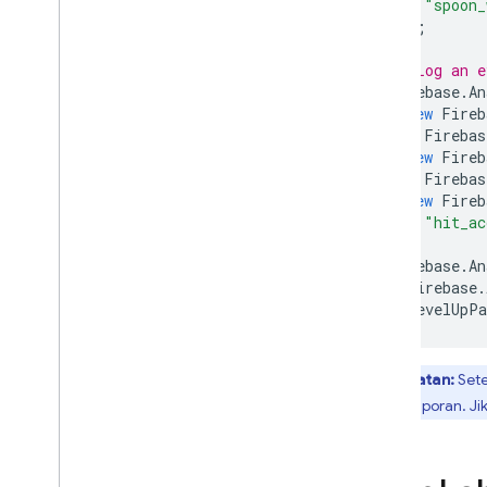
"spoon_
);
// Log an e
Firebase
.
An
new
Fireb
Firebas
new
Fireb
Firebas
new
Fireb
"hit_ac
};
Firebase
.
An
Firebase
.
LevelUpPa
Catatan:
Sete
dalam laporan. Jik