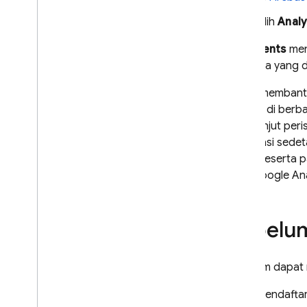
Menyetel properti pengguna
Pilih
Analy
Menetapkan User ID
Mengonfigurasi pengumpulan
Tab
Events
mena
dan penggunaan data
berbeda yang di
Menerapkan skenario
pengukuran umum
Untuk membant
Mengukur tampilan layar
dipakai di berb
lebih lanjut pe
Mengukur e-commerce
informasi sedet
Mengukur pendapatan iklan
Anda beserta p
Mengukur pembelian dalam
aplikasii
fitur
Google Ana
Analisis data Anda
Memahami laporan
Sebelu
Menerapkan kasus khusus
Menggunakan dengan Web
View
Sebelum dapa
Memperluas dengan Cloud
Functions
Mendaftar