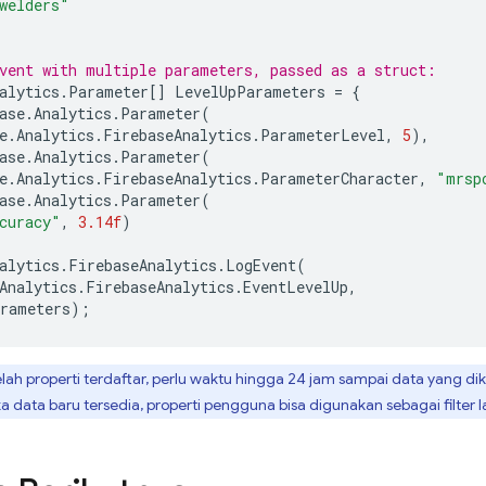
welders"
vent with multiple parameters, passed as a struct:
alytics
.
Parameter
[]
LevelUpParameters
=
{
ase
.
Analytics
.
Parameter
(
e
.
Analytics
.
FirebaseAnalytics
.
ParameterLevel
,
5
),
ase
.
Analytics
.
Parameter
(
e
.
Analytics
.
FirebaseAnalytics
.
ParameterCharacter
,
"mrsp
ase
.
Analytics
.
Parameter
(
curacy"
,
3.14f
)
alytics
.
FirebaseAnalytics
.
LogEvent
(
Analytics
.
FirebaseAnalytics
.
EventLevelUp
,
rameters
);
lah properti terdaftar, perlu waktu hingga 24 jam sampai data yang d
a data baru tersedia, properti pengguna bisa digunakan sebagai filter 