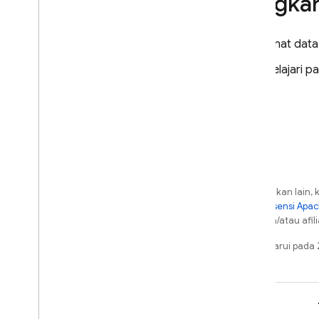
Langkah
Lihat dat
Pelajari 
Kecuali dinyatakan lain, 
berdasarkan
Lisensi Apa
dari Oracle dan/atau afili
Terakhir diperbarui pad
Pelajari