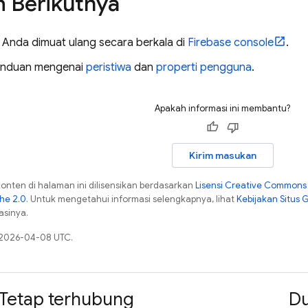
 Berikutnya
a Anda dimuat ulang secara berkala di
Firebase
console
.
panduan mengenai
peristiwa
dan
properti pengguna
.
Apakah informasi ini membantu?
Kirim masukan
konten di halaman ini dilisensikan berdasarkan
Lisensi Creative Commons A
che 2.0
. Untuk mengetahui informasi selengkapnya, lihat
Kebijakan Situs 
asinya.
a 2026-04-08 UTC.
Tetap terhubung
D