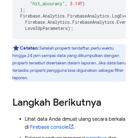
"hit_accuracy"
,
3.14f
)
};
Firebase
.
Analytics
.
FirebaseAnalytics
.
LogEvent
(
Firebase
.
Analytics
.
FirebaseAnalytics
.
EventLev
LevelUpParameters
);
Catatan:
Setelah properti terdaftar, perlu waktu
hingga 24 jam sampai data yang dikumpulkan dengan
properti tersebut disertakan dalam laporan. Jika data baru
tersedia, properti pengguna bisa digunakan sebagai filter
laporan.
Langkah Berikutnya
Lihat data Anda dimuat ulang secara berkala
di
Firebase
console
.