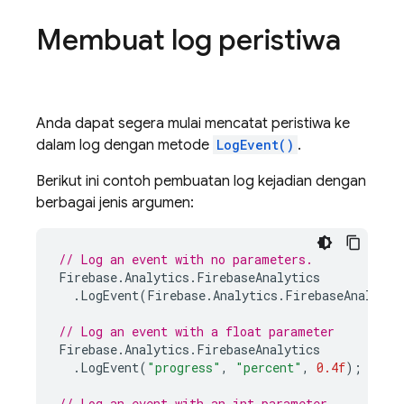
Membuat log peristiwa
Anda dapat segera mulai mencatat peristiwa ke
dalam log dengan metode
LogEvent()
.
Berikut ini contoh pembuatan log kejadian dengan
berbagai jenis argumen:
// Log an event with no parameters.
Firebase
.
Analytics
.
FirebaseAnalytics
.
LogEvent
(
Firebase
.
Analytics
.
FirebaseAnalytic
// Log an event with a float parameter
Firebase
.
Analytics
.
FirebaseAnalytics
.
LogEvent
(
"progress"
,
"percent"
,
0.4f
);
// Log an event with an int parameter.