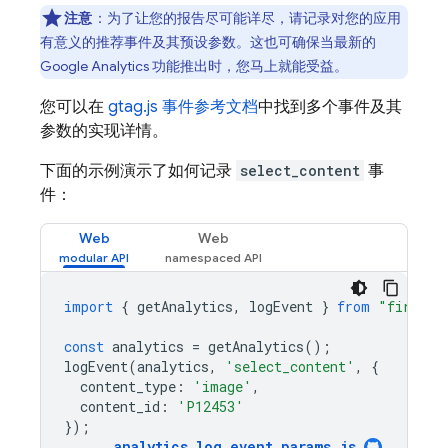
注意
：
为了让您的报告尽可能详尽，请记录对您的应用
有意义的推荐事件及其预设参数。这也可确保当最新的
Google Analytics 功能推出时，您马上就能受益。
您可以在
gtag.js 事件参考文档
中找到多个事件及其
参数的实现详情。
下面的示例演示了如何记录
select_content
事
件：
Web
Web
import
{
getAnalytics
,
logEvent
}
from
"firebas
const
analytics
=
getAnalytics
();
logEvent
(
analytics
,
'select_content'
,
{
content_type
:
'image'
,
content_id
:
'P12453'
});
analytics_log_event_params
.
js