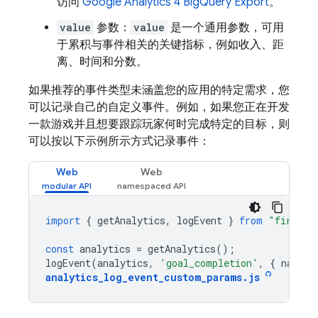
访问
Google Analytics 4 BigQuery Export
。
value
参数：
value
是一个通用参数，可用
于累积与事件相关的关键指标，例如收入、距
离、时间和分数。
如果推荐的事件类型未涵盖您的应用的特定需求，您
可以记录自己的自定义事件。例如，如果您正在开发
一款游戏并且想要跟踪玩家何时完成特定的目标，则
可以按以下示例所示方式记录事件：
Web
Web
import
{
getAnalytics
,
logEvent
}
from
"firebas
const
analytics
=
getAnalytics
();
logEvent
(
analytics
,
'goal_completion'
,
{
name
:
analytics_log_event_custom_params
.
js