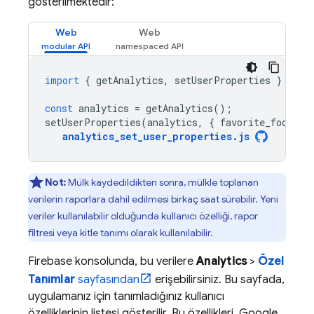
gösterilmektedir:
Web
Web
import
{
getAnalytics
,
setUserProperties
}
from
const
analytics
=
getAnalytics
();
setUserProperties
(
analytics
,
{
favorite_food
:
'
analytics_set_user_properties
.
js
Not:
Mülk kaydedildikten sonra, mülkle toplanan
verilerin raporlara dahil edilmesi birkaç saat sürebilir. Yeni
veriler kullanılabilir olduğunda kullanıcı özelliği, rapor
filtresi veya kitle tanımı olarak kullanılabilir.
Firebase
konsolunda, bu verilere
Analytics
>
Özel
Tanımlar
sayfasından
erişebilirsiniz. Bu sayfada,
uygulamanız için tanımladığınız kullanıcı
özelliklerinin listesi gösterilir. Bu özellikleri,
Google