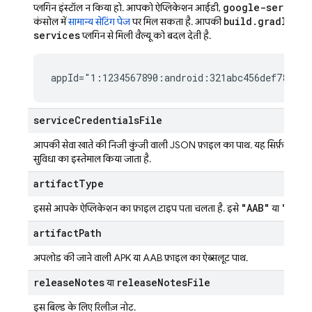
google-service
प्लगिन इंस्टॉल न किया हो. आपको ऐप्लिकेशन आईडी,
build.gradle
कंसोल में
सामान्य सेटिंग पेज
पर मिल सकता है. आपकी
फ़ाइल
services
प्लगिन से मिली वैल्यू को बदल देती है.
appId="1:1234567890:android:321abc456def7890"
service
Credentials
File
आपकी सेवा खाते की निजी कुंजी वाली JSON फ़ाइल का पाथ. यह सिर्फ़ तब ज़रूरी 
सुविधा का इस्तेमाल किया जाता है.
artifact
Type
"AAB"
"APK"
इससे आपके ऐप्लिकेशन का फ़ाइल टाइप पता चलता है. इसे
या
artifact
Path
अपलोड की जाने वाली APK या AAB फ़ाइल का ऐब्सलूट पाथ.
release
Notes
release
Notes
File
या
इस बिल्ड के लिए रिलीज़ नोट.