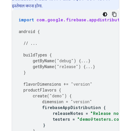
इस्तेमाल करना होगा.
import
com.google.firebase.appdistribution.
android
{
// ...
buildTypes
{
getByName
(
"debug"
)
{...}
getByName
(
"release"
)
{...}
}
flavorDimensions
+=
"version"
productFlavors
{
create
(
"demo"
)
{
dimension
=
"version"
firebaseAppDistribution
{
releaseNotes
=
"Release notes 
testers
=
"demo@testers.com"
}
}