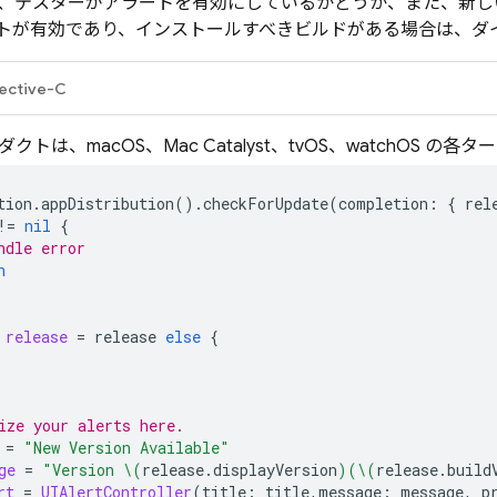
、テスターがアラートを有効にしているかどうか、また、新し
トが有効であり、インストールすべきビルドがある場合は、ダ
ective-C
クトは、macOS、Mac Catalyst、tvOS、watchOS
tion
.
appDistribution
().
checkForUpdate
(
completion
:
{
rel
!=
nil
{
ndle error
n
release
=
release
else
{
ize your alerts here.
=
"New Version Available"
ge
=
"Version 
\(
release
.
displayVersion
)
(
\(
release
.
build
rt
=
UIAlertController
(
title
:
title
,
message
:
message
,
p