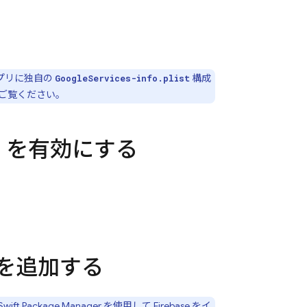
プリに独自の
構成
GoogleServices-info.plist
ご覧ください。
API を有効にする
を追加する
Swift Package Manager
を使用して Firebase をイ