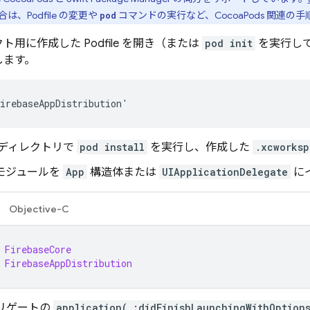
、Podfile の変更や
コマンドの実行など、CocoaPods 関連の
pod
ト用に作成した Podfile を開き（または
pod init
を実行して
します。
irebaseAppDistribution'
e のディレクトリで
pod install
を実行し、作成した
.xcworksp
se モジュールを
App
構造体または
UIApplicationDelegate
に
Objective-C
FirebaseCore
FirebaseAppDistribution
デリゲートの
application(_:didFinishLaunchingWithOption