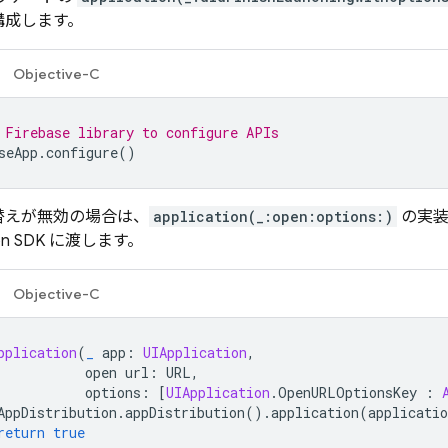
構成します。
Objective-C
 Firebase library to configure APIs
seApp
.
configure
()
替えが無効の場合は、
application(_:open:options:)
の実装
on
SDK に渡します。
Objective-C
pplication
(
_
app
:
UIApplication
,
open
url
:
URL
,
options
:
[
UIApplication
.
OpenURLOptionsKey
:
AppDistribution
.
appDistribution
().
application
(
applicatio
return
true