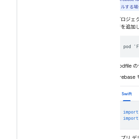
ンストールする場合は
Crashlytics
プロジェク
Performance Monitoring
行を追加
繰り返す
pod 'F
Remote Config
podfil
A
/
B Testing
Fireba
エンゲージメント
Analytics
Swift
Cloud Messaging
import
import
In-App Messaging
Google Ad
Mob
アプリ 