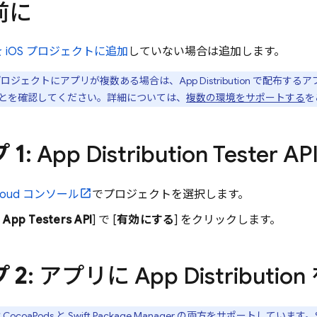
前に
e を iOS プロジェクトに追加
していない場合は追加します。
se プロジェクトにアプリが複数ある場合は、
App Distribution
で配布するア
とを確認してください。詳細については、
複数の環境をサポートする
を
 1
:
App Distribution
Tester 
loud
コンソール
でプロジェクトを選択します。
 App Testers API
] で [
有効にする
] をクリックします。
 2
: アプリに
App Distribution
 は CocoaPods と Swift Package Manager の両方をサポートしています。