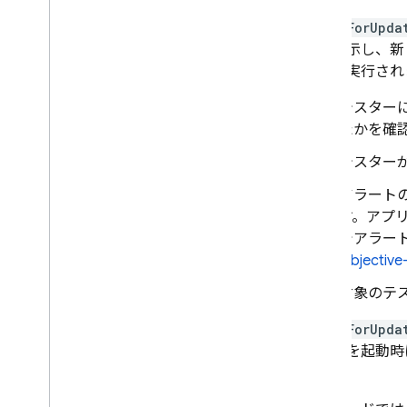
checkForUpda
グを表示し、新
ンスが実行され
テスターに
たかを確
テスター
アラート
す。アプ
でアラー
Objective
対象のテ
checkForUpda
トールを起動時
す。