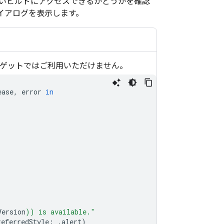
いビルドにアクセスできるかどうかを確認
イアログを表示します。
 の各ターゲットではご利用いただけません。
ease
,
error
in
Version
)
) is available."
referredStyle
:
.
alert
)