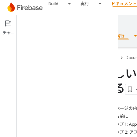
Build
実行
ドキュメント
Documentation
App Distribution
チャット
概要
基本
AI
Build
実行
Firebase
Docum
新しい
概要
する
リリース
Test Lab
このページの
始める前に
App Distribution
ステップ 1: App 
はじめに
ステップ 2: アプリ