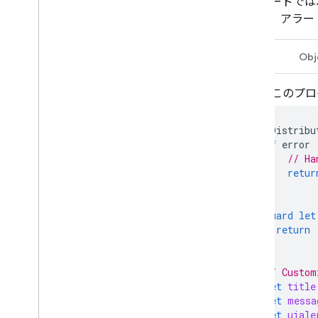
次のコードでは
します。アラー
Swift
Obj
注:
このプロダ
AppDistribu
if
error
// Ha
retur
}
guard
let
return
}
// Custom
let
title
let
messa
let
uiale