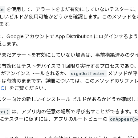
te
を使用して、アラートをまだ有効にしていないテスターに、
しいビルドが使用可能かどうかを確認します。このメソッドを
ます。
、Google アカウントで
App Distribution
にログインするよう
認します。
がまだアラートを有効にしていない場合は、事前構築済みのダ
の有効化はテストデバイスで 1 回限り実行するプロセスであり
リがアンインストールされるか、
signOutTester
メソッドが呼
トは有効のままです。詳細については、このメソッドのリファレ
-C
）をご覧ください。
スター向けの新しいインストール ビルドがあるかどうか確認し
te()
は、アプリ内の任意の場所で呼び出すことができます。
にテスターに促すには、アプリのルートビューの
onAppear(p