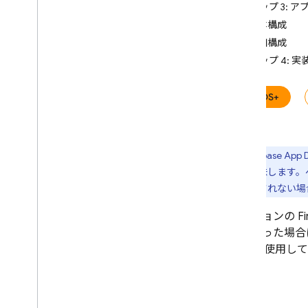
ステップ 3: 
i
OS アプリを配布する
基本構成
Firebase コンソールを使用する
詳細構成
Firebase CLI を使用する
ステップ 4: 
fastlane を使用する
Android アプリを配布する
iOS+
Firebase コンソールを使用する
Firebase CLI を使用する
fastlane を使用する
Firebase App D
Gradle を使用する
とを意味します。
アプリ テスト エージェント
く提供されない場
（Android）を使用する
自動テスターを使用する
オプションの
Fi
能になった場合
テスターの管理
SDK を使用
テスターを追加、削除、検索する
す。
CSV ファイルからテスターをイン
ポートする
他の i
OS デバイスを登録する