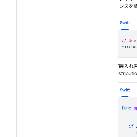
タンスを
Google Ads
Swift
Dynamic Links
// Use
関連サービス
Fireba
Authentication
Extensions
実装入れ
Distributi
Swift
func
a
if