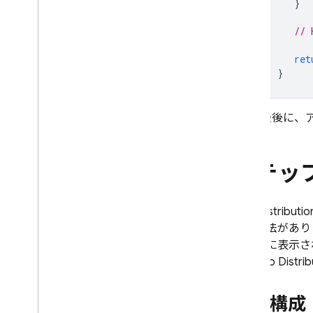
}
// 
ret
}
最後に、
ステップ
App Distributio
つの方法があり
スターに表示さ
す。
App Distrib
基本構成