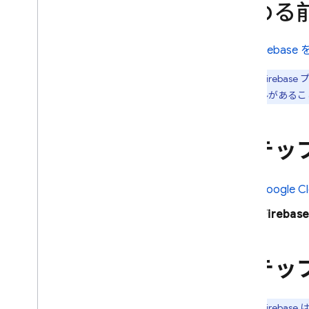
始める
招待リンクを作成する
アプリのインストールとテスト
まだ
Firebas
テスターとして設定する
テスターからフィードバック
注:
Fireba
を収集する
ファイルがあるこ
新しいビルドについてテスタ
ーに通知する
ソリューション
ステップ
CI
/
CD と fastlane を使用して QA
テスターに Apple アプリを配布す
るためのベスト プラクティス
Google C
CI
/
CD を使用して QA テスター
[
Firebase
に Android アプリを配布するため
のベスト プラクティス
ステップ
トラブルシューティングとよくあ
る質問
モニタリング
注:
Firebase