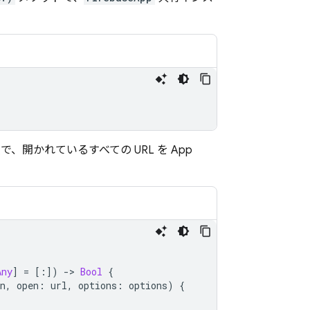
で、開かれているすべての URL を
App
Any
]
=
[:])
-
>
Bool
{
n
,
open
:
url
,
options
:
options
)
{