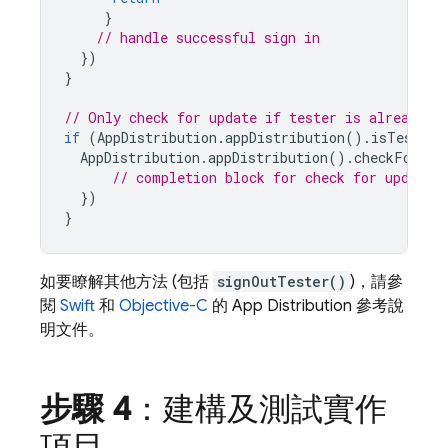
}
// handle successful sign in
})
}
// Only check for update if tester is already s
if
(
AppDistribution
.
appDistribution
().
isTesterS
AppDistribution
.
appDistribution
().
checkForUpd
// completion block for check for update
})
}
如要瞭解其他方法 (包括
signOutTester()
)，請參
閱
Swift
和
Objective-C
的
App Distribution
參考說
明文件。
步驟 4
：建構及測試實作
項目