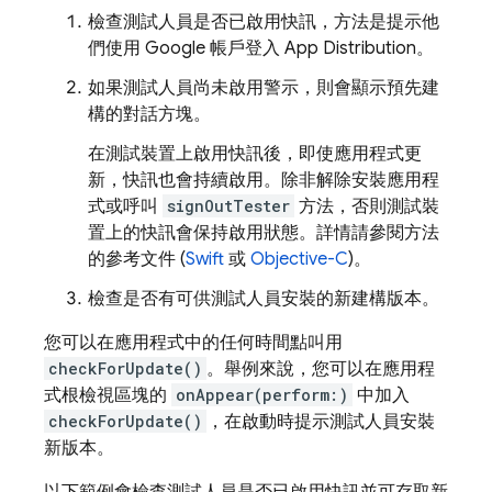
檢查測試人員是否已啟用快訊，方法是提示他
們使用 Google 帳戶登入
App Distribution
。
如果測試人員尚未啟用警示，則會顯示預先建
構的對話方塊。
在測試裝置上啟用快訊後，即使應用程式更
新，快訊也會持續啟用。除非解除安裝應用程
式或呼叫
signOutTester
方法，否則測試裝
置上的快訊會保持啟用狀態。詳情請參閱方法
的參考文件 (
Swift
或
Objective-C
)。
檢查是否有可供測試人員安裝的新建構版本。
您可以在應用程式中的任何時間點叫用
checkForUpdate()
。舉例來說，您可以在應用程
式根檢視區塊的
onAppear(perform:)
中加入
checkForUpdate()
，在啟動時提示測試人員安裝
新版本。