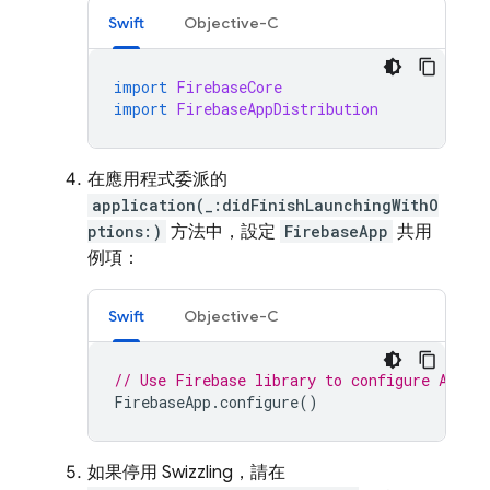
Swift
Objective-C
import
FirebaseCore
import
FirebaseAppDistribution
在應用程式委派的
application(_:didFinishLaunchingWithO
ptions:)
方法中，設定
FirebaseApp
共用
例項：
Swift
Objective-C
// Use Firebase library to configure APIs
FirebaseApp
.
configure
()
如果停用 Swizzling，請在