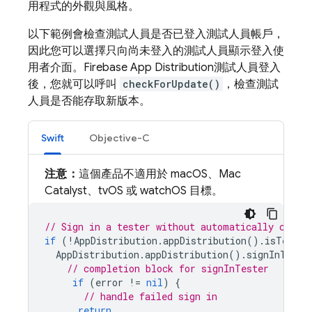
用程式的外觀與風格。
以下範例會檢查測試人員是否已登入測試人員帳戶，
因此您可以選擇只向尚未登入的測試人員顯示登入使
用者介面。
Firebase App Distribution
測試人員登入
後，您就可以呼叫
checkForUpdate()
，檢查測試
人員是否能存取新版本。
Swift
Objective-C
注意：
這個產品不適用於 macOS、Mac
Catalyst、tvOS 或 watchOS 目標。
// Sign in a tester without automatically check
if
(
!
AppDistribution
.
appDistribution
().
isTester
AppDistribution
.
appDistribution
().
signInTeste
// completion block for signInTester
if
(
error
!=
nil
)
{
// handle failed sign in
return