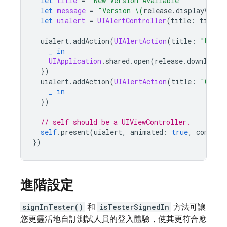
let
title
=
"New Version Available"
let
message
=
"Version 
\(
release
.
displayVersi
let
uialert
=
UIAlertController
(
title
:
title
,
uialert
.
addAction
(
UIAlertAction
(
title
:
"Updat
_
in
UIApplication
.
shared
.
open
(
release
.
downloadU
})
uialert
.
addAction
(
UIAlertAction
(
title
:
"Cance
_
in
})
// self should be a UIViewController.
self
.
present
(
uialert
,
animated
:
true
,
complet
})
進階設定
signInTester()
和
isTesterSignedIn
方法可讓
您更靈活地自訂測試人員的登入體驗，使其更符合應