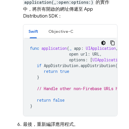
application(_:open:options:)
的實作
中，將所有開啟的網址傳遞至
App
Distribution
SDK：
Swift
Objective-C
func
application
(
_
app
:
UIApplication
,
open
url
:
URL
,
options
:
[
UIApplication
.
O
if
AppDistribution
.
appDistribution
().
ap
return
true
}
// Handle other non-Firebase URLs here.
return
false
}
最後，重新編譯應用程式。