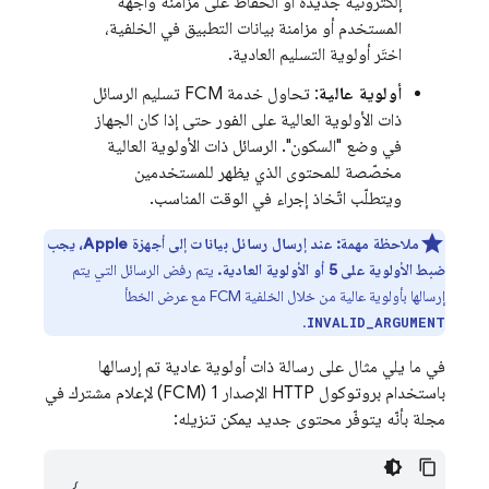
إلكترونية جديدة أو الحفاظ على مزامنة واجهة
المستخدم أو مزامنة بيانات التطبيق في الخلفية،
اختَر أولوية التسليم العادية.
أولوية عالية
: تحاول خدمة FCM تسليم الرسائل
ذات الأولوية العالية على الفور حتى إذا كان الجهاز
في وضع "السكون". الرسائل ذات الأولوية العالية
مخصّصة للمحتوى الذي يظهر للمستخدمين
ويتطلّب اتّخاذ إجراء في الوقت المناسب.
ملاحظة مهمة:
عند إرسال رسائل بيانات إلى أجهزة Apple، يجب
ضبط الأولوية على 5 أو الأولوية العادية.
يتم رفض الرسائل التي يتم
إرسالها بأولوية عالية من خلال الخلفية
FCM
مع عرض الخطأ
.
INVALID_ARGUMENT
في ما يلي مثال على رسالة ذات أولوية عادية تم إرسالها
باستخدام بروتوكول HTTP الإصدار 1 ‏(
FCM
) لإعلام مشترك في
مجلة بأنّه يتوفّر محتوى جديد يمكن تنزيله:
{