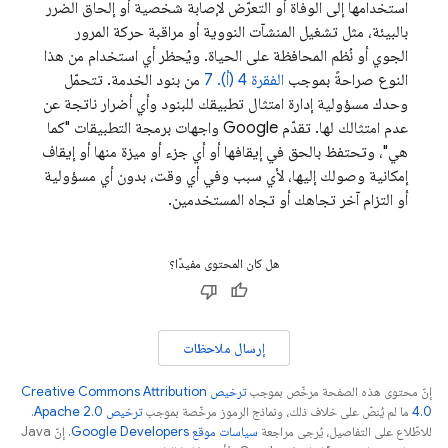
استخدامها إلى الوفاة أو التعرّض لإصابة شخصية أو إلحاق الضرر
بالبيئة، مثل تشغيل المنشآت النووية أو مراقبة حركة المرور
الجوي أو نُظم المحافظة على الحياة. ويُحظر أي استخدام من هذا
النوع صراحةً بموجب
الفقرة 4 (أ). ‫7
من بنود الخدمة. تتحمّل
وحدك مسؤولية إدارة امتثال تطبيقك للبنود وأي أضرار ناتجة عن
عدم امتثالك لها. تقدّم Google واجهات برمجة التطبيقات "كما
هي"، وتحتفظ بالحق في إيقافها أو أي جزء أو ميزة منها أو إيقاف
إمكانية وصولك إليها، لأي سبب وفي أي وقت، بدون أي مسؤولية
أو التزام آخر تجاهك أو تجاه المستخدمين.
هل كان المحتوى مفيدًا؟
إرسال ملاحظات
إنّ محتوى هذه الصفحة مرخّص بموجب
ترخيص Creative Commons Attribution
4.0‏
ما لم يُنصّ على خلاف ذلك، ونماذج الرموز مرخّصة بموجب
ترخيص Apache 2.0‏
.
للاطّلاع على التفاصيل، يُرجى مراجعة
سياسات موقع Google Developers‏
. إنّ Java