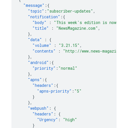
"message"
:{
"topic"
:
"subscriber-updates"
,
"notification"
:{
"body"
:
"This week's edition is now avai
"title"
:
"NewsMagazine.com"
,
},
"data"
:
{
"volume"
:
"3.21.15"
,
"contents"
:
"http://www.news-magazine.co
},
"android"
:{
"priority"
:
"normal"
},
"apns"
:{
"headers"
:{
"apns-priority"
:
"5"
}
},
"webpush"
:
{
"headers"
:
{
"Urgency"
:
"high"
}