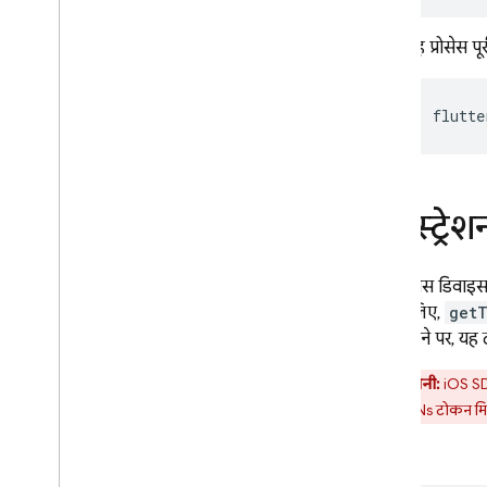
यह प्रोसेस प
flutte
रजिस्ट्र
किसी खास डिवाइस प
पाने के लिए,
get
ऐसा न होने पर, यह 
चेतावनी:
iOS SDK
पहले, APNs टोकन मिलन
FCM