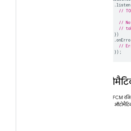
.
listen
// TO
// No
// to
})
.
onErro
// Er
});
ऑटोमैटिक
जब एक
FCM
रजिस
टोकन के ऑटोमैटिक त
i
OS