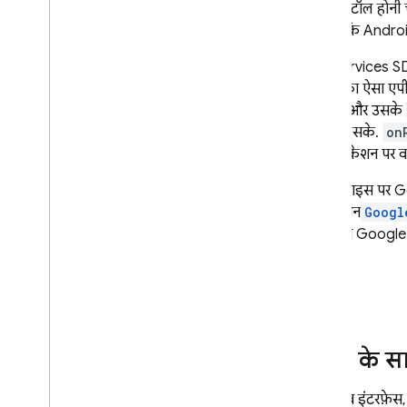
सेवाएं इंस्टॉल हो
मैसेजिंग कैंपेन के लिए
,
एआई की मदद से
ध्यान दें कि Andro
अहम जानकारी पाना
एआई का इस्तेमाल करके
,
FCM के Big
Play Services SDK
Query डेटा का विश्लेषण करना
सेवाओं का ऐसा एपी
रेफ़रंस
तरीके में और उसके
एपीआई का रेफ़रंस भेजना
किया जा सके.
on
रहे ऐप्लिकेशन पर व
Data API का रेफ़रंस
गड़बड़ी के कोड
अगर डिवाइस पर Go
कोड लैब
ऐप्लिकेशन
Googl
FCM का स्टेटस डैशबोर्ड
Store से Google 
समस्या का हल और अक्सर पूछे जाने वाले
सवाल
वेब
In-App Messaging
FCM
के सा
Google Ad
Mob
FCM
वेब इंटरफ़ेस