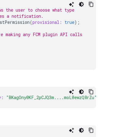
ws the user to choose what type
es a notification.
stPermission
(
provisional:
true
);
re making any FCM plugin API calls
y:
"BKagOny0KF_2pCJQ3m....moL0ewzQ8rZu"
);