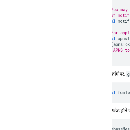
// You may 
// of notif
final
notif
// For appl
final
apnsT
if
(
apnsTok
// APNS to
}
वेब प्लैटफ़ॉर्म पर,
g
final
fcmTo
टोकन अपडेट होने प
FirebaseMes