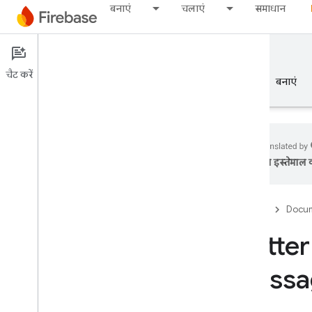
बनाएं
चलाएं
समाधान
Documentation
FCM
चैट करें
खास जानकारी
बुनियादी जानकारी
AI
बनाएं
का इस्तेमाल क
खास जानकारी
Firebase
Docum
रिलीज़ करें
Flutter
Test Lab
Messag
App Distribution
मॉनीटर