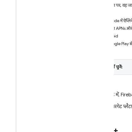
इस पेज पर, यह ज
Crashlytics
iOS+
XCode में ऐप्लि
Performance Monitoring
अपना APNs ऑथ
आकलन करके कॉन्टेंट दोबारा बनाएं
Android
Google Play से
Remote Config
A
/
B Testing
प्लैटफ़ॉर्म चुनें:
ENGAGE
Analytics
इस गाइड में,
Fire
Cloud Messaging
आपके टारगेट प्लैटफ
शुरुआती जानकारी
FCM के आर्किटेक्चर की खास जानकारी
शुरू करना
i
OS+