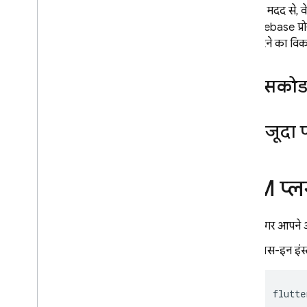
है. इनकी मदद से, 
Google Ads
अपने Firebase प्र
इंपोर्ट करने का वि
Dynamic Links
रिलेटेड प्रॉडक्ट
पासकोड 
Authentication
Extensions
मौजूदा 
FCM
प्ल
अगर आपने अ
प्लस-इन इंस्
flutte