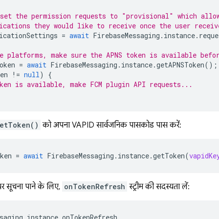
set the permission requests to "provisional" which allo
ications they would like to receive once the user receiv
icationSettings
=
await
FirebaseMessaging
.
instance
.
reque
e platforms, make sure the APNS token is available befo
oken
=
await
FirebaseMessaging
.
instance
.
getAPNSToken
();
en
!=
null
)
{
ken is available, make FCM plugin API requests...
etToken()
को अपना VAPID सार्वजनिक पासकोड पास करें:
ken
=
await
FirebaseMessaging
.
instance
.
getToken
(
vapidKe
र सूचना पाने के लिए,
onTokenRefresh
स्ट्रीम की सदस्यता लें:
saging
.
instance
.
onTokenRefresh