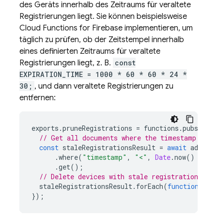
des Geräts innerhalb des Zeitraums für veraltete
Registrierungen liegt. Sie können beispielsweise
Cloud Functions for Firebase
implementieren, um
täglich zu prüfen, ob der Zeitstempel innerhalb
eines definierten Zeitraums für veraltete
Registrierungen liegt, z. B.
const
EXPIRATION_TIME = 1000 * 60 * 60 * 24 *
30;
, und dann veraltete Registrierungen zu
entfernen:
exports
.
pruneRegistrations
=
functions
.
pubsub
.
s
// Get all documents where the timestamp exce
const
staleRegistrationsResult
=
await
admin
.
.
where
(
"timestamp"
,
"<"
,
Date
.
now
()
-
EX
.
get
();
// Delete devices with stale registrations
staleRegistrationsResult
.
forEach
(
function
(
doc
});