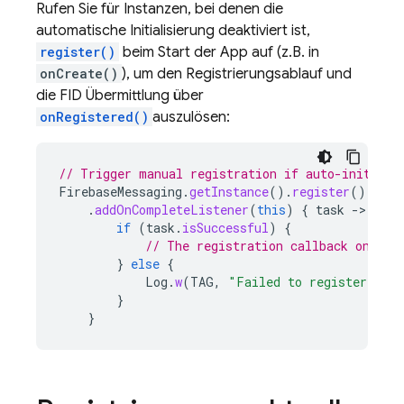
Rufen Sie für Instanzen, bei denen die
automatische Initialisierung deaktiviert ist,
register()
beim Start der App auf (z.B. in
onCreate()
), um den Registrierungsablauf und
die FID Übermittlung über
onRegistered()
auszulösen:
// Trigger manual registration if auto-initiali
FirebaseMessaging
.
getInstance
().
register
()
.
addOnCompleteListener
(
this
)
{
task
-
if
(
task
.
isSuccessful
)
{
// The registration callback onRegi
}
else
{
Log
.
w
(
TAG
,
"Failed to register with
}
}