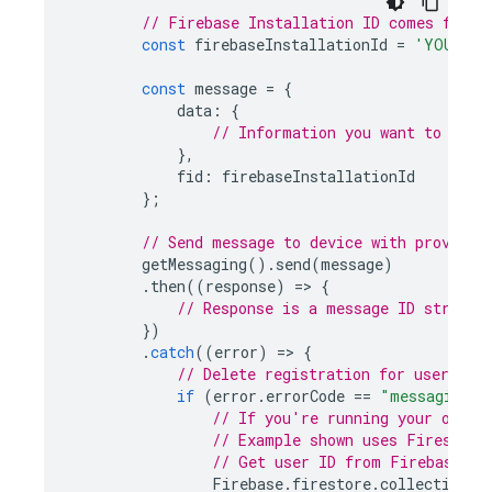
// Firebase Installation ID comes from 
const
firebaseInstallationId
=
'YOUR_FI
const
message
=
{
data
:
{
// Information you want to send
},
fid
:
firebaseInstallationId
};
// Send message to device with provided
getMessaging
().
send
(
message
)
.
then
((
response
)
=
>
{
// Response is a message ID string.
})
.
catch
((
error
)
=
>
{
// Delete registration for user if 
if
(
error
.
errorCode
==
"messaging/r
// If you're running your own s
// Example shown uses Firestore
// Get user ID from Firebase Au
Firebase
.
firestore
.
collection
(
"