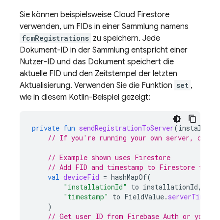
Sie können beispielsweise
Cloud Firestore
verwenden, um FIDs in einer Sammlung namens
fcmRegistrations
zu speichern. Jede
Dokument-ID in der Sammlung entspricht einer
Nutzer-ID und das Dokument speichert die
aktuelle FID und den Zeitstempel der letzten
Aktualisierung. Verwenden Sie die Funktion
set
,
wie in diesem Kotlin-Beispiel gezeigt:
private
fun
sendRegistrationToServer
(
installati
// If you're running your own server, call 
// Example shown uses Firestore
// Add FID and timestamp to Firestore for t
val
deviceFid
=
hashMapOf
(
"installationId"
to
installationId
,
"timestamp"
to
FieldValue
.
serverTimest
)
// Get user ID from Firebase Auth or your o