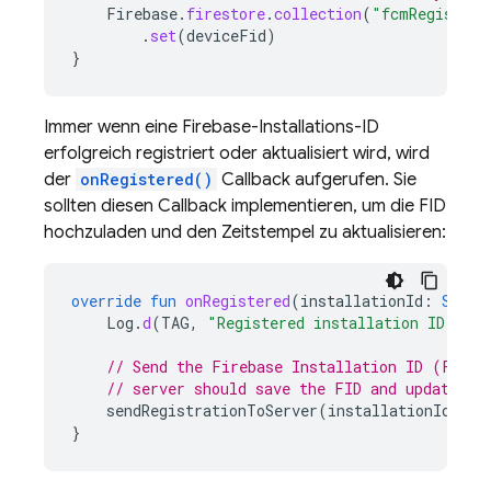
Firebase
.
firestore
.
collection
(
"fcmRegistrat
.
set
(
deviceFid
)
}
Immer wenn eine Firebase-Installations-ID
erfolgreich registriert oder aktualisiert wird, wird
der
onRegistered()
Callback aufgerufen. Sie
sollten diesen Callback implementieren, um die FID
hochzuladen und den Zeitstempel zu aktualisieren:
override
fun
onRegistered
(
installationId
:
Strin
Log
.
d
(
TAG
,
"Registered installation ID: 
$
in
// Send the Firebase Installation ID (FID) 
// server should save the FID and update th
sendRegistrationToServer
(
installationId
)
}