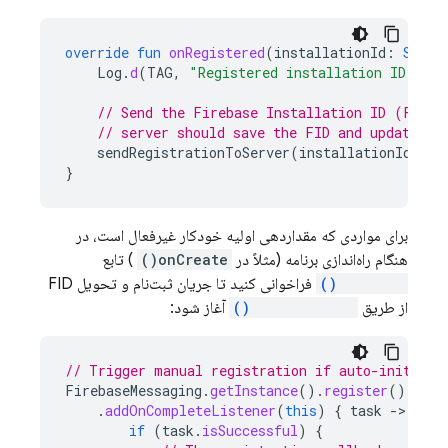
override
fun
onRegistered
(
installationId
:
Strin
Log
.
d
(
TAG
,
"Registered installation ID: 
$
in
// Send the Firebase Installation ID (FID) 
// server should save the FID and update th
sendRegistrationToServer
(
installationId
)
}
برای مواردی که مقداردهی اولیه خودکار غیرفعال است، در
هنگام راه‌اندازی برنامه (مثلاً در
onCreate()
) تابع
register()
فراخوانی کنید تا جریان ثبت‌نام و تحویل FID
از طریق
onRegistered()
آغاز شود:
// Trigger manual registration if auto-initiali
FirebaseMessaging
.
getInstance
().
register
()
.
addOnCompleteListener
(
this
)
{
task
-
if
(
task
.
isSuccessful
)
{