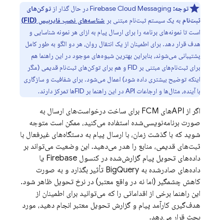
توجه:
Firebase Cloud Messaging
در حال گذار از
توکن‌های
ثبت‌نام
به یک سیستم ثبت‌نام مبتنی بر
شناسه‌های نصب فایربیس (FID)
است تا نمونه‌های برنامه را برای ارسال پیام به ازای هر نمونه شناسایی و
هدف قرار دهد. برای اطمینان از یک انتقال روان، هر دو الگو به طور کامل
پشتیبانی می‌شوند، بنابراین بهترین شیوه‌های موجود در این راهنما هم
برای ثبت‌نام‌های مبتنی بر FID و هم برای توکن‌های ثبت‌نام قدیمی (مگر
اینکه توضیح بیشتری داده شود) اعمال می‌شود. برای شفافیت و سازگاری
با آینده، مثال‌ها و ارجاعات API در این راهنما بر FIDها تمرکز دارند.
اگر از APIهای
FCM
برای ساخت درخواست‌های ارسال به
صورت برنامه‌نویسی‌شده استفاده می‌کنید، ممکن است متوجه
شوید که با گذشت زمان، با ارسال پیام به دستگاه‌های غیرفعال با
ثبت‌های قدیمی، منابع را هدر می‌دهید. این وضعیت می‌تواند بر
داده‌های تحویل پیام گزارش‌شده در کنسول
Firebase
یا
داده‌های صادرشده به
BigQuery
تأثیر بگذارد و به صورت
کاهش چشمگیر (اما نه در واقع معتبر) در نرخ تحویل ظاهر شود.
این راهنما برخی از اقداماتی را که می‌توانید برای اطمینان از
هدف‌گیری کارآمد پیام و گزارش تحویل معتبر انجام دهید، مورد
بحث قرار می‌دهد.