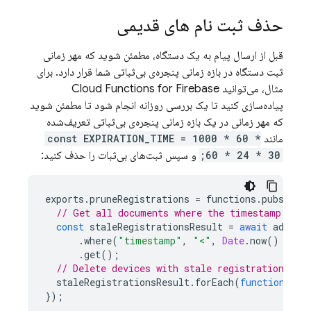
حذف ثبت نام های قدیمی
قبل از ارسال پیام به یک دستگاه، مطمئن شوید که مهر زمانی
ثبت دستگاه در بازه زمانی پنجره‌ی بی‌ثباتی شما قرار دارد. برای
مثال، می‌توانید
Cloud Functions for Firebase
پیاده‌سازی کنید تا یک بررسی روزانه انجام شود تا مطمئن شوید
که مهر زمانی در یک بازه زمانی پنجره‌ی بی‌ثباتی تعریف‌شده
مانند
const EXPIRATION_TIME = 1000 * 60 *
60 * 24 * 30;
و سپس ثبت‌های بی‌ثبات را حذف کنید:
exports
.
pruneRegistrations
=
functions
.
pubsub
.
s
// Get all documents where the timestamp exce
const
staleRegistrationsResult
=
await
admin
.
.
where
(
"timestamp"
,
"<"
,
Date
.
now
()
-
EX
.
get
();
// Delete devices with stale registrations
staleRegistrationsResult
.
forEach
(
function
(
doc
});