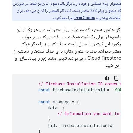
محتوای پیام مشکلی وجود دارد، برگردانده شود، بنابراین فقط در صورتی
که محتوای پیام کاملاً معتبر باشد، ثبت نام نامعتبر را نشان می‌دهد. برای
اطلاعات بیشتر به
ErrorCodes
مراجعه کنید.
اگر مطمئن هستید که محتوای پیام معتبر است و هر یک از این
پاسخ‌ها را برای یک ثبت هدفمند دریافت می‌کنید، می‌توانید
رکورد این ثبت را با خیال راحت حذف کنید، زیرا دیگر هرگز
معتبر نخواهد بود. به عنوان مثال، برای حذف ثبت‌های نامعتبر از
Cloud Firestore
، می‌توانید تابعی مانند زیر را پیاده‌سازی و
اجرا کنید:
// Firebase Installation ID comes from 
const
firebaseInstallationId
=
'YOUR_FI
const
message
=
{
data
:
{
// Information you want to send
},
fid
:
firebaseInstallationId
};