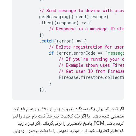
// Send message to device with provided
getMessaging
().
send
(
message
)
.
then
((
response
)
=
>
{
// Response is a message ID string.
})
.
catch
((
error
)
=
>
{
// Delete registration for user if 
if
(
error
.
errorCode
==
"messaging/r
// If you're running your own s
// Example shown uses Firestore
// Get user ID from Firebase Au
Firebase
.
firestore
.
collection
(
"
}
});
اگر ثبت نام برای یک دستگاه اندروید پس از ۲۷۰ روز عدم فعالیت
منقضی شده باشد، یا اگر یک کلاینت صراحتاً ثبت نام خود را لغو
کرده باشد،
FCM
پاسخ نامعتبری را برمی‌گرداند. اگر نیاز دارید
که طبق تعاریف خودتان، موارد قدیمی را با دقت بیشتری ردیابی