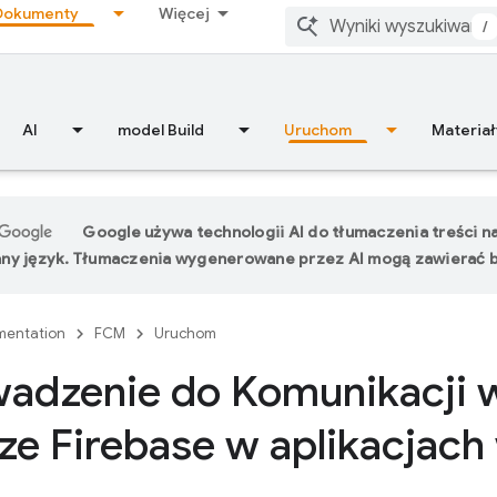
Dokumenty
Więcej
/
AI
model Build
Uruchom
Materiał
Google używa technologii AI do tłumaczenia treści n
ny język. Tłumaczenia wygenerowane przez AI mogą zawierać b
entation
FCM
Uruchom
adzenie do Komunikacji 
e Firebase w aplikacjach