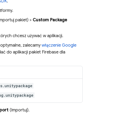
SDK
.
tformy.
mportuj pakiet) >
Custom Package
których chcesz używać w aplikacji.
j optymalne, zalecamy
włączenie
Google
ć do aplikacji pakiet Firebase dla
cs.unitypackage
ng.unitypackage
port
(Importuj).