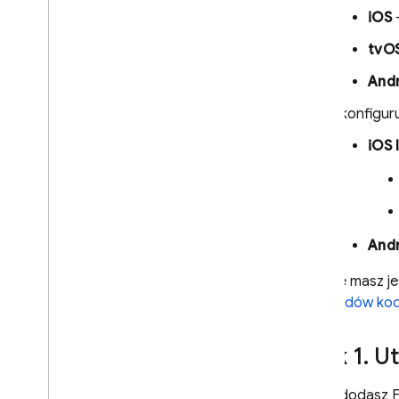
Optymalizowanie i skalowanie
dostarczania wiadomości
iOS
–
Konfigurowanie sieci pod kątem
tvO
FCM
And
Korzystanie z AI w FCM
Uzyskuj statystyki AI dotyczące
Skonfiguru
kampanii z opcją wysyłania
wiadomości
iOS 
Analizowanie danych FCM Big
Query za pomocą AI
Materiały referencyjne
Dokumentacja API wysyłania
And
Dokumentacja interfejsu Data
API
Jeśli nie masz 
przykładów kod
Kody błędów
Codelabs
Panel stanu FCM
Krok 1
.
Ut
Rozwiązywanie problemów i
Zanim dodasz Fi