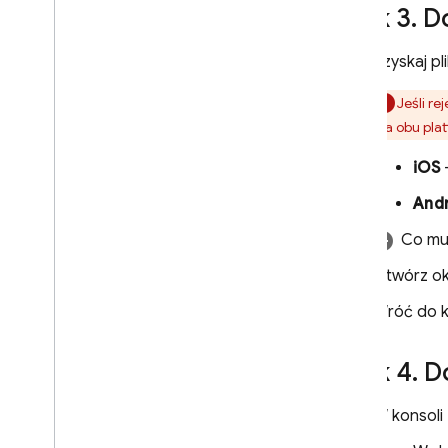
Krok 3
.
Do
Uzyskaj p
Jeśli re
dla obu pla
iOS
–
And
Co mus
Otwórz o
Wróć do k
Krok 4
.
Do
W konsoli