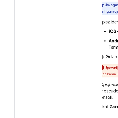
Uwaga
konfiguracji
Wpisz iden
iOS
And
Term
Gdzie 
Upewnij 
znaczenie i
(Opcjonaln
Te pseudo
konsoli.
Kliknij
Zare