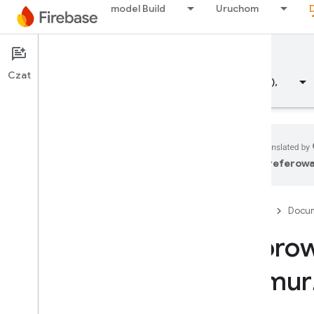
model Build
Uruchom
Documentation
FCM
Czat
Przegląd
Fundamentals (Podstawowe informacje),
preferowa
Przegląd
Firebase
Docum
ZWOLNIJ
Wprow
Test Lab
chmurz
App Distribution
MONITOROWANIE