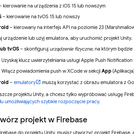
 kierowanie na urządzenia z iOS 15 lub nowszym
S
– kierowanie na tvOS 15 lub nowszy
roid
– kierowany na interfejs API na poziomie 23 (Marshmallo
j urządzenie lub użyj emulatora, aby uruchomić projekt Unity.
lub tvOS
– skonfiguruj
urządzenie fizyczne
, na którym będzie 
Uzyskaj klucz uwierzytelniania usługi Apple Push Notification
Włącz powiadomienia push w XCode w sekcji
App
(Aplikacja
roid
–
emulatory
muszą korzystać z obrazu emulatora z Goo
jeszcze projektu Unity, a chcesz tylko wypróbować usługę Fi
u umożliwiających szybkie rozpoczęcie pracy
.
wórz projekt w Firebase
rebase do projektu Unity, musisz utworzyć projekt Firebase, 