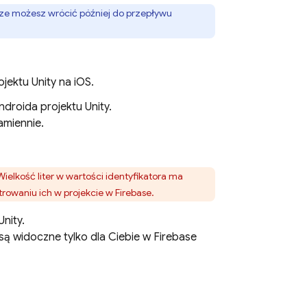
awsze możesz wrócić później do przepływu
ojektu Unity na iOS.
ndroida projektu Unity.
amiennie.
Wielkość liter w wartości identyfikatora ma
trowaniu ich w projekcie w Firebase.
nity.
są widoczne tylko dla Ciebie w
Firebase