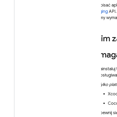
Wysyłanie wiadomości na
Aby napisać apl
urządzenia
Messaging
API.
Konfigurowanie środowiska
platformy wyma
serwera
Wyślij wiadomość
Odbieranie wiadomości
Zanim z
Dostosowywanie działania
wiadomości
Wymaga
Docelowe grupy
użytkowników
Wprowadzenie do przesyłania
Zainstalu
wiadomości do tematu
obsługiwa
Zarządzanie subskrypcjami
tematów
(Tylko pla
Wysyłaj wiadomości do tematów
Xcod
Wysyłanie wiadomości do grup
urządzeń
Coco
Zaawansowane zastosowania
Upewnij si