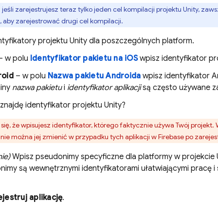
:
jeśli zarejestrujesz teraz tylko jeden cel kompilacji projektu Unity, z
, aby zarejestrować drugi cel kompilacji.
tyfikatory projektu Unity dla poszczególnych platform.
– w polu
Identyfikator pakietu na iOS
wpisz identyfikator pr
roid
– w polu
Nazwa pakietu Androida
wpisz identyfikator A
iny
nazwa pakietu
i
identyfikator aplikacji
są często używane z
znajdę identyfikator projektu Unity?
się, że wpisujesz identyfikator, którego faktycznie używa Twój projekt. 
 nie można jej zmienić w przypadku tych aplikacji w Firebase po zarejes
ie)
Wpisz pseudonimy specyficzne dla platformy w projekcie U
nimy są wewnętrznymi identyfikatorami ułatwiającymi pracę i 
jestruj aplikację
.