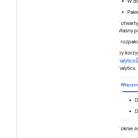
W d
Paki
W otwartym
(Własny pa
W rozpak
Aby korzy
Analytics
Analytics
.
Włączo
D
D
W oknie
I