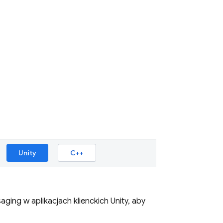
Unity
C++
saging
w aplikacjach klienckich Unity, aby