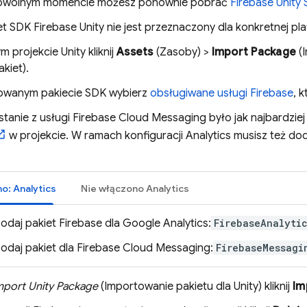
owolnym momencie możesz ponownie pobrać
Firebase
Unity
et SDK
Firebase
Unity
nie jest przeznaczony dla konkretnej pla
 projekcie Unity kliknij
Assets
(Zasoby) >
Import Package
(I
kiet).
owanym pakiecie SDK wybierz
obsługiwane usługi Firebase
, 
stanie z usługi
Firebase Cloud Messaging
było jak najbardzie
w projekcie. W ramach konfiguracji
Analytics
musisz też doda
no:
Analytics
Nie włączono
Analytics
odaj pakiet Firebase dla
Google Analytics
:
FirebaseAnalyti
odaj pakiet dla
Firebase Cloud Messaging
:
FirebaseMessagi
mport Unity Package
(Importowanie pakietu dla Unity) kliknij
Im