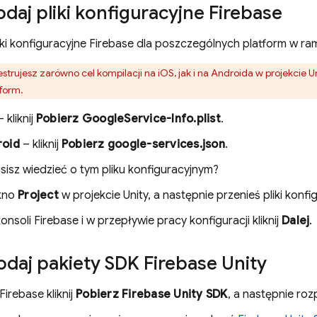
daj pliki konfiguracyjne Firebase
liki konfiguracyjne Firebase dla poszczególnych platform w r
jestrujesz zarówno cel kompilacji na iOS, jak i na Androida w projekcie U
tform.
 kliknij
Pobierz GoogleService-Info.plist
.
roid
– kliknij
Pobierz google-services.json
.
isz wiedzieć o tym pliku konfiguracyjnym?
kno
Project
w projekcie Unity, a następnie przenieś pliki konf
onsoli
Firebase
i w przepływie pracy konfiguracji kliknij
Dalej
.
daj pakiety SDK Firebase Unity
Firebase
kliknij
Pobierz
Firebase
Unity
SDK
, a następnie ro