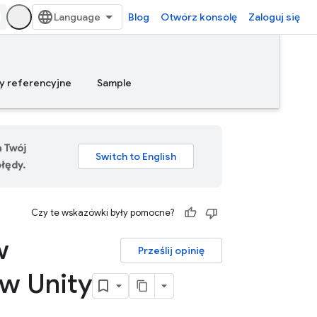
Blog
Otwórz konsolę
Zaloguj się
y referencyjne
Sample
a Twój
łędy.
Czy te wskazówki były pomocne?
w
Prześlij opinię
 w Unity