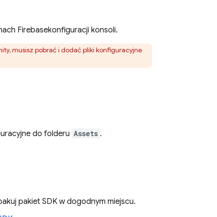
amach
Firebase
konfiguracji konsoli.
nity, musisz pobrać i dodać pliki konfiguracyjne
iguracyjne do folderu
Assets
.
zpakuj pakiet SDK w dogodnym miejscu.