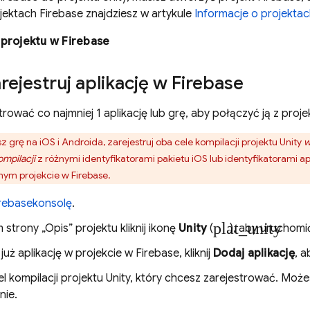
ojektach Firebase znajdziesz w artykule
Informacje o projektac
projektu w Firebase
rejestruj aplikację w Firebase
rować co najmniej 1 aplikację lub grę, aby połączyć ją z proj
esz grę na iOS i Androida, zarejestruj oba cele kompilacji projektu Unity
w
mpilacji
z różnymi identyfikatorami pakietu iOS lub identyfikatorami a
ym projekcie w Firebase.
rebase
konsolę
.
plat_unity
strony „Opis” projektu kliknij ikonę
Unity
(
), aby uruchomi
 już aplikację w projekcie w Firebase, kliknij
Dodaj aplikację
, a
l kompilacji projektu Unity, który chcesz zarejestrować. Moż
nie.