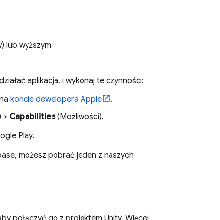
w) lub wyższym
działać aplikacja, i wykonaj te czynności:
 na
koncie dewelopera Apple
.
) >
Capabilities
(Możliwości).
gle Play.
rebase, możesz pobrać jeden z naszych
aby połączyć go z projektem Unity. Więcej