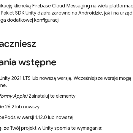
ikację kliencką
Firebase Cloud Messaging
na wielu platformach
 Pakiet SDK Unity działa zarówno na Androidzie, jak i na urzą
ga dodatkowej konfiguracji.
aczniesz
nia wstępne
j Unity 2021 LTS lub nowszą wersję. Wcześniejsze wersje mogą
ne.
tformy Apple)
Zainstaluj te elementy:
e 26.2 lub nowszy
aPods w wersji 1.12.0 lub nowszej
ę, że Twój projekt w Unity spełnia te wymagania: