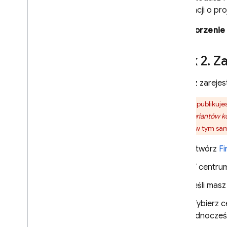
Najczęstsze pytania
informacji o pr
Tworzenie 
In-App Messaging
Google Ad
Mob
Krok 2
.
Za
Google Ads
Możesz zarejest
Jeśli publikuj
Dynamic Links
wiele wariantów ko
wariant w tym sam
POWIĄZANE USŁUGI
Authentication
Otwórz
Fi
Extensions
W centrum 
Jeśli masz
Wybierz ce
jednocześ