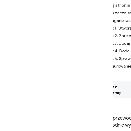
Na tej stronie
Crashlytics
Zanim zacznie
Wymagania ws
Performance Monitoring
Krok 1. Utwór
ITERACJA
Krok 2. Zareje
Krok 3. Dodaj 
Remote Config
Krok 4. Dodaj
Krok 5. Spra
A
/
B Testing
Konfigurowanie
KOMUNIKACJA
Analytics
Wybierz
platformę:
Cloud Messaging
Wprowadzenie
Omówienie architektury FCM
Z tego przewodn
Rozpocznij
niezawodnie wy