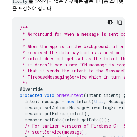
tivity
를 확장하지 않은 경우에는 활동에 다음 스니펫
을 포함해야 합니다.
/**
 * Workaround for when a message is sent contai
 *
 * When the app is in the background, if a mess
 * received the data payload is stored on the I
 * intent does not get set as the Intent that s
 * it doesn't see a new FCM message to respond 
 * that it sends the intent to the MessageForwa
 * FirebaseMessagingService which in turn sends
 */
@Override
protected
void
onNewIntent
(
Intent
intent
)
{
Intent
message
=
new
Intent
(
this
,
MessageForw
message
.
setAction
(
MessageForwardingService
.
AC
message
.
putExtras
(
intent
);
message
.
setData
(
intent
.
getData
());
// For earlier versions of Firebase C++ SDK (
// startService(message);