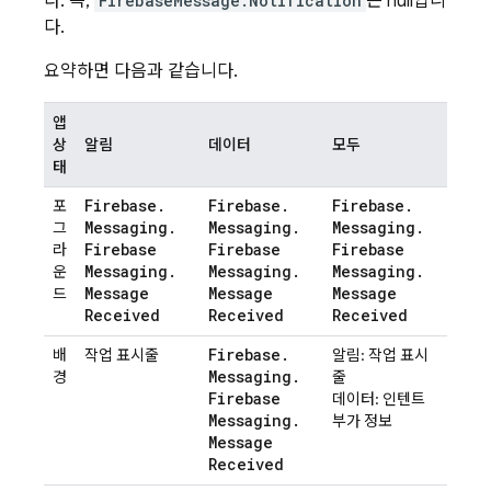
다. 즉,
FirebaseMessage.Notification
은 null입니
다.
요약하면 다음과 같습니다.
앱
상
알림
데이터
모두
태
Firebase
.
Firebase
.
Firebase
.
포
Messaging
.
Messaging
.
Messaging
.
그
Firebase
Firebase
Firebase
라
Messaging
.
Messaging
.
Messaging
.
운
Message
Message
Message
드
Received
Received
Received
Firebase
.
배
작업 표시줄
알림: 작업 표시
Messaging
.
경
줄
Firebase
데이터: 인텐트
Messaging
.
부가 정보
Message
Received