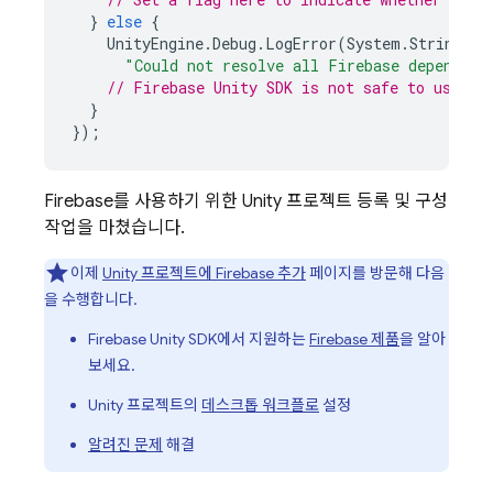
}
else
{
UnityEngine
.
Debug
.
LogError
(
System
.
String
.
Fo
"Could not resolve all Firebase dependenc
// 
Firebase
Unity
 SDK is not safe to use he
}
});
Firebase를 사용하기 위한 Unity 프로젝트 등록 및 구성
작업을 마쳤습니다.
이제
Unity 프로젝트에 Firebase 추가
페이지를 방문해 다음
을 수행합니다.
Firebase
Unity
SDK에서 지원하는
Firebase 제품
을 알아
보세요.
Unity 프로젝트의
데스크톱 워크플로
설정
알려진 문제
해결