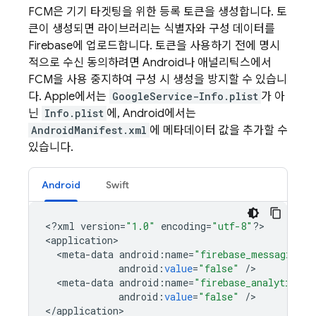
FCM
은 기기 타겟팅을 위한 등록 토큰을 생성합니다. 토
큰이 생성되면 라이브러리는 식별자와 구성 데이터를
Firebase에 업로드합니다. 토큰을 사용하기 전에 명시
적으로 수신 동의하려면 Android나 애널리틱스에서
FCM을 사용 중지하여 구성 시 생성을 방지할 수 있습니
다. Apple에서는
GoogleService-Info.plist
가 아
닌
Info.plist
에, Android에서는
AndroidManifest.xml
에 메타데이터 값을 추가할 수
있습니다.
Android
Swift
<
?
xml
version
=
"1.0"
encoding
=
"utf-8"
?
>

<
application
<
meta
-
data
android
:
name
=
"firebase_messaging_a
android
:
value
=
"false"
/
<
meta
-
data
android
:
name
=
"firebase_analytics_c
android
:
value
=
"false"
/
>

<
/
application
>