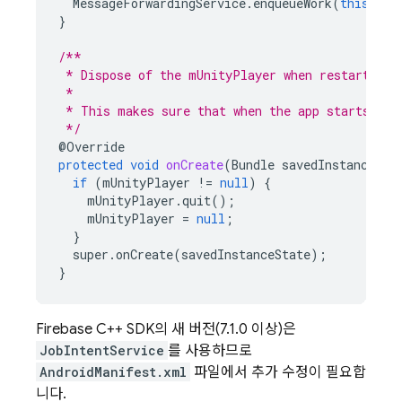
MessageForwardingService
.
enqueueWork
(
this
,
me
}
/**
 * Dispose of the mUnityPlayer when restarting 
 *
 * This makes sure that when the app starts up 
 */
@Override
protected
void
onCreate
(
Bundle
savedInstanceSta
if
(
mUnityPlayer
!=
null
)
{
mUnityPlayer
.
quit
();
mUnityPlayer
=
null
;
}
super
.
onCreate
(
savedInstanceState
);
}
Firebase C++ SDK의 새 버전(7.1.0 이상)은
JobIntentService
를 사용하므로
AndroidManifest.xml
파일에서 추가 수정이 필요합
니다.