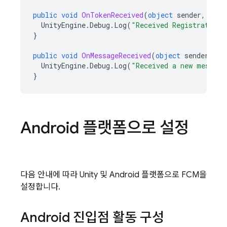
public
void
OnTokenReceived
(
object
sender
,
Fire
UnityEngine
.
Debug
.
Log
(
"Received Registration 
}
public
void
OnMessageReceived
(
object
sender
,
Fi
UnityEngine
.
Debug
.
Log
(
"Received a new message
}
Android 플랫폼으로 설정
다음 안내에 따라 Unity 및 Android 플랫폼으로
FCM
을
설정합니다.
Android 진입점 활동 구성