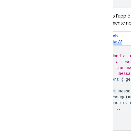
Google Ad
Mob
Quando l'app è i
direttamente ne
Google Ads
Web
Dynamic Links
PRODOTTI CORRELATI
// Handle i
// - a mess
Authentication
// - the us
Extensions
//   `messa
import
{
ge
const
messa
onMessage
(
m
console
.
l
// ...
});