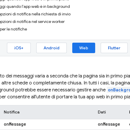
aggi quando l'app web è in background
zioni di notifica nella richiesta di invio
pzioni di notifica nel service worker
per le notifiche
iOS+
Android
Web
Flutter
o dei messaggi varia a seconda che la pagina sia in primo pia
altre schede o completamente chiusa. In tutti i casi, la pagina
kground potrebbe essere necessario gestire anche
onBackgr
per consentire all'utente di portare la tua app web in primo pi
Notifica
Dati
on
Message
on
Message