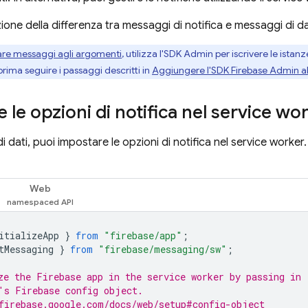
ione della differenza tra messaggi di notifica e messaggi di d
iare messaggi agli argomenti
, utilizza l'SDK Admin per iscrivere le istanz
 prima seguire i passaggi descritti in
Aggiungere l'SDK Firebase Admin al
 le opzioni di notifica nel service wo
i dati, puoi impostare le opzioni di notifica nel service worker. I
Web
itializeApp
}
from
"firebase/app"
;
tMessaging
}
from
"firebase/messaging/sw"
;
ze the Firebase app in the service worker by passing in
's Firebase config object.
firebase.google.com/docs/web/setup#config-object