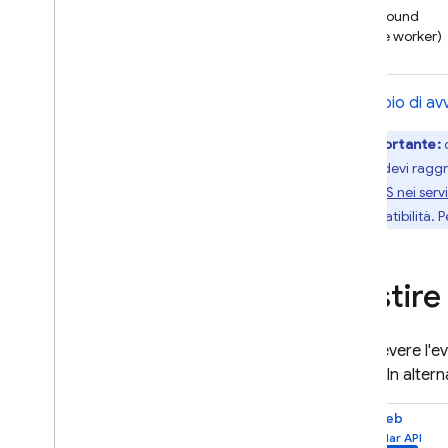
Background
Inviare messaggi ai
(service worker)
dispositivi
Configurare l'ambiente server
Invia un messaggio
L'esempio di avv
Ricevere messaggi
Importante:
q
Personalizzare il comportamento
worker, devi raggr
dei messaggi
Moduli ES nei serv
Gruppi di utenti target
di compatibilità. 
Introduzione alla messaggistica
per argomenti
Gestire le iscrizioni agli
Gestire
argomenti
Invia messaggi agli argomenti
Invia messaggi a gruppi di
Per ricevere l'
dispositivi
sw.js
. In alter
Casi d'uso avanzati
Web
Ottimizzare e scalare la