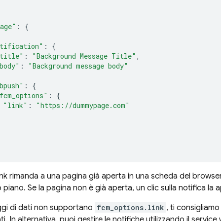
age"
:
{
tification"
:
{
title"
:
"Background Message Title"
,
body"
:
"Background message body"
bpush"
:
{
fcm_options"
:
{
"link"
:
"https://dummypage.com"
 link rimanda a una pagina già aperta in una scheda del browser
 piano. Se la pagina non è già aperta, un clic sulla notifica la
ggi di dati non supportano
fcm_options.link
, ti consigliamo
i. In alternativa, puoi gestire le notifiche utilizzando il service