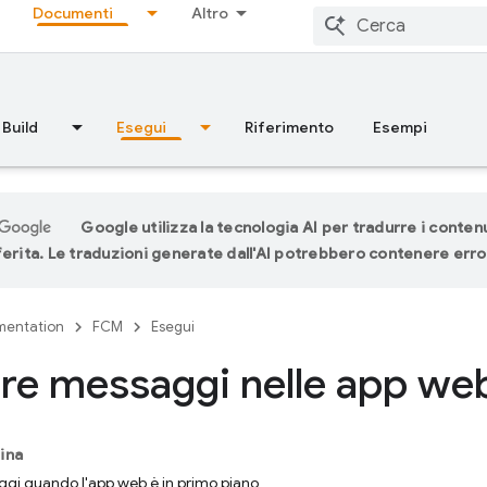
Documenti
Altro
Build
Esegui
Riferimento
Esempi
Google utilizza la tecnologia AI per tradurre i contenu
ferita. Le traduzioni generate dall'AI potrebbero contenere erro
entation
FCM
Esegui
re messaggi nelle app we
ina
ggi quando l'app web è in primo piano