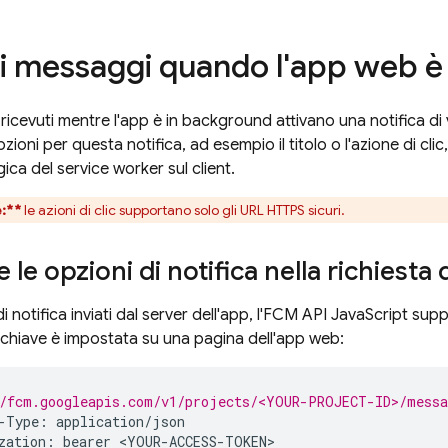
 i messaggi quando l'app web è
 ricevuti mentre l'app è in background attivano una notifica di
zioni per questa notifica, ad esempio il titolo o l'azione di clic,
gica del service worker sul client.
:**
le azioni di clic supportano solo gli URL HTTPS sicuri.
le opzioni di notifica nella richiesta d
 notifica inviati dal server dell'app, l'
FCM
API JavaScript supp
chiave è impostata su una pagina dell'app web:
/fcm.googleapis.com/v1/projects/<YOUR-PROJECT-ID>/messa
-
Type
:
application
/
json
zation
:
bearer
<
YOUR
-
ACCESS
-
TOKEN
>
