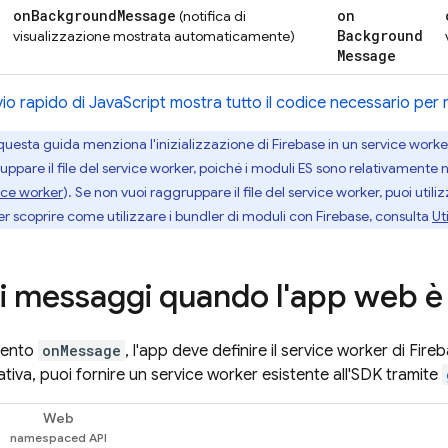
on
Background
Message
on
(notifica di
Background
visualizzazione mostrata automaticamente)
Message
io rapido di JavaScript mostra tutto il codice necessario per 
uesta guida menziona l'inizializzazione di Firebase in un service worker
uppare il file del service worker, poiché i moduli ES sono relativament
ice worker
). Se non vuoi raggruppare il file del service worker, puoi utili
Per scoprire come utilizzare i bundler di moduli con Firebase, consulta
Ut
 i messaggi quando l'app web è
evento
onMessage
, l'app deve definire il service worker di Fi
nativa, puoi fornire un service worker esistente all'SDK tramite
Web