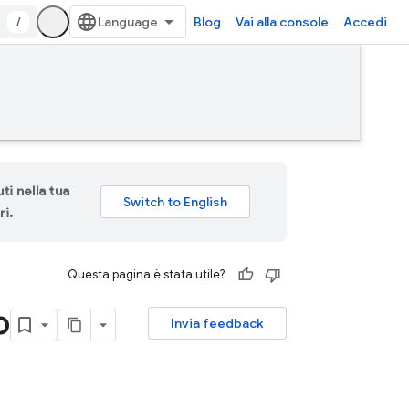
/
Blog
Vai alla console
Accedi
ti nella tua
ri.
Questa pagina è stata utile?
b
Invia feedback