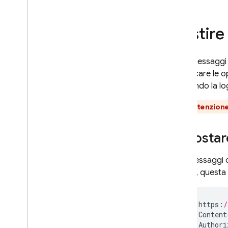
Gestire
Tutti i messaggi
specificare le op
utilizzando la lo
**Attenzione
Impostare 
Per i messaggi di
genere, questa 
https
:
/
Content
Authori