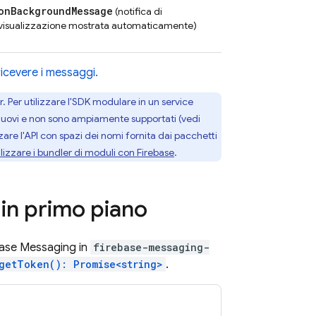
on
Background
Message
(notifica di
visualizzazione mostrata automaticamente)
ricevere i messaggi.
. Per utilizzare l'SDK modulare in un service
e nuovi e non sono ampiamente supportati (vedi
zzare l'API con spazi dei nomi fornita dai pacchetti
ilizzare i bundler di moduli con Firebase
.
 in primo piano
rebase Messaging in
firebase-messaging-
getToken(): Promise<string>
.