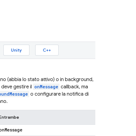
Unity
C++
no (abbia lo stato attivo) o in background,
 deve gestire il
onMessage
callback, ma
oundMessage
o configurare la notifica di
ano.
Entrambe
on
Message