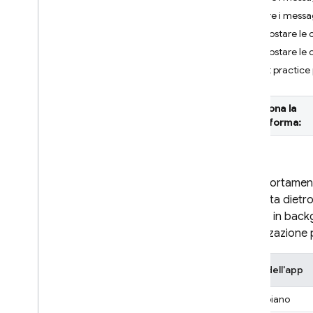
Gestire i mess
Crashlytics
Impostare le op
Impostare le o
Performance Monitoring
Best practice 
ESEGUI L'ITERAZIONE
Seleziona la
Remote Config
piattaforma:
A
/
B Testing
COINVOLGIMENTO
Il comportament
nascosta dietro 
Analytics
nei casi in bac
visualizzazione 
Cloud Messaging
Presentazione
Stato dell'app
Panoramica dell'architettura di
FCM
Primo piano
Per iniziare