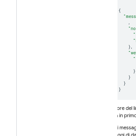
{
"mess
,
"no
"
"
},
"we
"
}
}
}
}
Se il valore del
portata in primo
Poiché i messa
i messaggi di dat