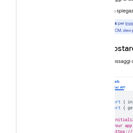
Per una spiegaz
Nota:
per
inv
Admin
FCM
, devi
Impostare
Per i messaggi d
worker:
Web
import
{
in
import
{
ge
// Initiali
// your app
// https://