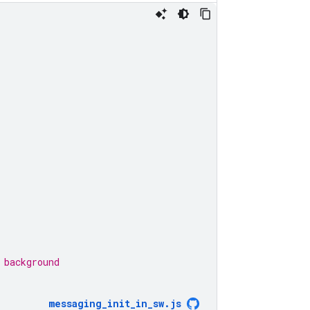
 background
messaging_init_in_sw
.
js