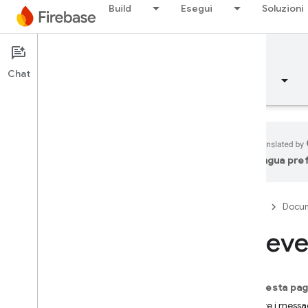
Build
Esegui
Soluzioni
Documentation
FCM
Chat
Panoramica
Concetti fondamentali
AI
lingua pre
Panoramica
Firebase
Docum
RILASCIA
Riceve
Test Lab
App Distribution
Su questa pag
MONITORAGGIO
Gestire i messa