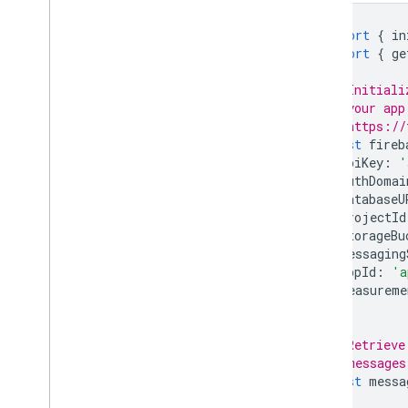
pubblicazione dei messaggi
Configurare la rete per FCM
import
{
in
import
{
ge
Utilizzo dell'AI con FCM
Ottieni insight AI per le
// Initiali
campagne di messaggistica
// your app
Analizzare i dati Big
Query di FCM
// https://
utilizzando l'AI
const
fireb
apiKey
:
'
Riferimento
authDomai
Invia riferimento API
databaseU
projectId
Riferimento API Data
storageBu
Codici di errore
messaging
codelab
appId
:
'a
measureme
Dashboard dello stato di FCM
});
Risoluzione dei problemi e
// Retrieve
domande frequenti
// messages
const
messa
In-App Messaging