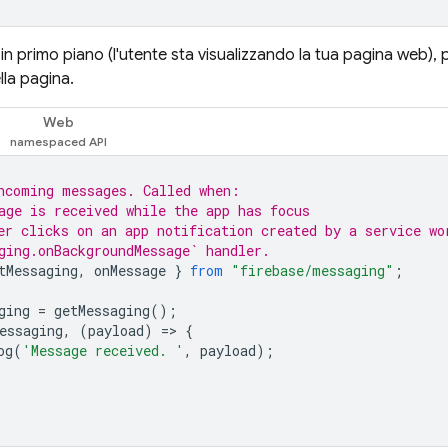
n primo piano (l'utente sta visualizzando la tua pagina web), p
lla pagina.
Web
ncoming messages. Called when:
age is received while the app has focus
er clicks on an app notification created by a service wo
ging.onBackgroundMessage` handler.
tMessaging
,
onMessage
}
from
"firebase/messaging"
;
ging
=
getMessaging
();
essaging
,
(
payload
)
=
>
{
og
(
'Message received. '
,
payload
);