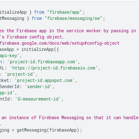
itializeApp
}
from
"firebase/app"
;
tMessaging
}
from
"firebase/messaging/sw"
;
ze the Firebase app in the service worker by passing in
's Firebase config object.
firebase.google.com/docs/web/setup#config-object
aseApp
=
initializeApp
({
api-key'
,
n
:
'project-id.firebaseapp.com'
,
RL
:
'https://project-id.firebaseio.com'
,
:
'project-id'
,
cket
:
'project-id.appspot.com'
,
SenderId
:
'sender-id'
,
pp-id'
,
ntId
:
'G-measurement-id'
,
 an instance of Firebase Messaging so that it can handle
.
ging
=
getMessaging
(
firebaseApp
);