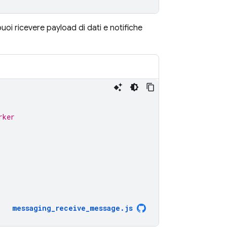
uoi ricevere payload di dati e notifiche
rker
messaging_receive_message
.
js