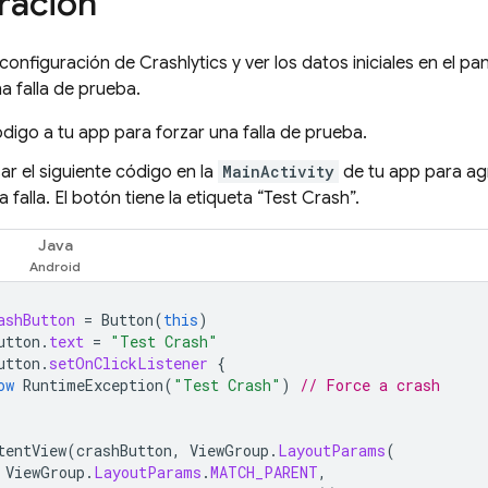
ración
a configuración de
Crashlytics
y ver los datos iniciales en el pa
a falla de prueba.
igo a tu app para forzar una falla de prueba.
r el siguiente código en la
MainActivity
de tu app para ag
 falla. El botón tiene la etiqueta “Test Crash”.
Java
ashButton
=
Button
(
this
)
utton
.
text
=
"Test Crash"
utton
.
setOnClickListener
{
ow
RuntimeException
(
"Test Crash"
)
// Force a crash
tentView
(
crashButton
,
ViewGroup
.
LayoutParams
(
ViewGroup
.
LayoutParams
.
MATCH_PARENT
,