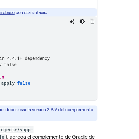
irebase
con esa sintaxis.
in 4.4.1+ dependency
y
false
in
apply
false
rio, debes usar la versión 2.9.9 del complemento
roject>/<app-
le
), agrega el complemento de Gradle de