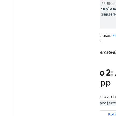
// When
Cloud Messaging
implem
implem
In-App Messaging
}
Google Ad
Mob
Cuando usas
F
Android.
Google Ads
(Alternativa)
Dynamic Links
PRODUCTOS RELACIONADOS
Paso 2
:
Authentication
tu app
Extensions
En tu arc
<project
Kotl