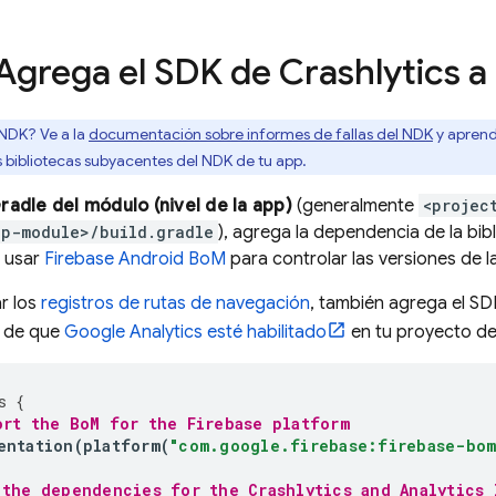
 Agrega el SDK de
Crashlytics
a 
 NDK? Ve a la
documentación sobre informes de fallas del NDK
y aprend
s bibliotecas subyacentes del NDK de tu app.
radle del módulo (nivel de la app)
(generalmente
<projec
pp-module>/build.gradle
), agrega la dependencia de la bib
 usar
Firebase Android BoM
para controlar las versiones de la
r los
registros de rutas de navegación
, también agrega el S
e de que
Google Analytics esté habilitado
en tu proyecto de
s
{
ort the 
BoM
 for the Firebase platform
entation
(
platform
(
"com.google.firebase:firebase-bom
 the dependencies for the 
Crashlytics
 and 
Analytics
 