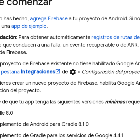
de comenzar
lo has hecho,
agrega Firebase
a tu proyecto de Android. Si n
r una
app de ejemplo
.
dación
: Para obtener automáticamente
registros de rutas d
o que conducen a una falla, un evento recuperable o de ANR, 
de Firebase.
u proyecto de Firebase existente no tiene habilitado
Google An
settings
a
pestaña
Integraciones
de
>
Configuración del proyec
uieres crear un nuevo proyecto de Firebase, habilita
Google An
ción del proyecto.
 de que tu app tenga las siguientes versiones
mínimas
requer
le 8.0
lemento de Android para Gradle 8.1.0
lemento de Gradle para los servicios de Google 4.4.1