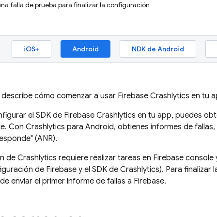
na falla de prueba para finalizar la configuración
iOS+
Android
NDK de Android
se describe cómo comenzar a usar
Firebase Crashlytics
en tu a
figurar el SDK de
Firebase Crashlytics
en tu app, puedes obt
le. Con
Crashlytics
para Android, obtienes informes de fallas,
responde" (ANR).
ón de
Crashlytics
requiere realizar tareas en
Firebase
console y
iguración de Firebase y el SDK de
Crashlytics
). Para finalizar
de enviar el primer informe de fallas a Firebase.