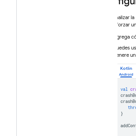
configu
Para finalizar l
debes forzar un
Agrega cód
Puedes usa
genere una
Kotlin
val
cr
crashB
crashB
thr
}
addCon