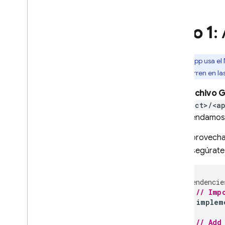
Solución de problemas y
preguntas frecuentes
Cómo probar tu implementación
Paso 1
:
Obtener informes de fallas
legibles
Solución de problemas y
¿Tu app usa el
preguntas frecuentes para la
que ocurren en la
configuración
En el
archivo G
Performance Monitoring
<project>/<a
recomendamos
ITERACIÓN
Para aprovecha
Remote Config
app. Asegúrat
A
/
B Testing
dependencie
PARTICIPAR
// Imp
implem
Analytics
// Add