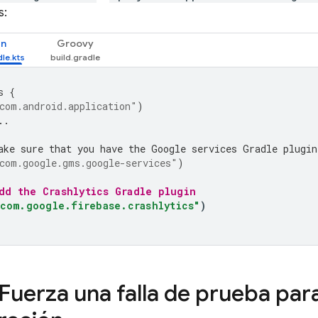
s
:
in
Groovy
s
{
com.android.application"
)
..
ake sure that you have the Google services Gradle plugin
com.google.gms.google-services"
)
dd the 
Crashlytics
 Gradle plugin
"com.google.firebase.crashlytics"
)
 Fuerza una falla de prueba para 