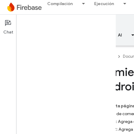
Compilación
Ejecución
Documentation
Crashlytics
Chat
Descripción general
Aspectos básicos
AI
Firebase
Docum
Comien
Descripción general
Andro
RELEASE
Test Lab
En esta págin
Antes de come
App Distribution
Paso 1: Agrega 
Paso 2: Agrega
SUPERVISIÓN