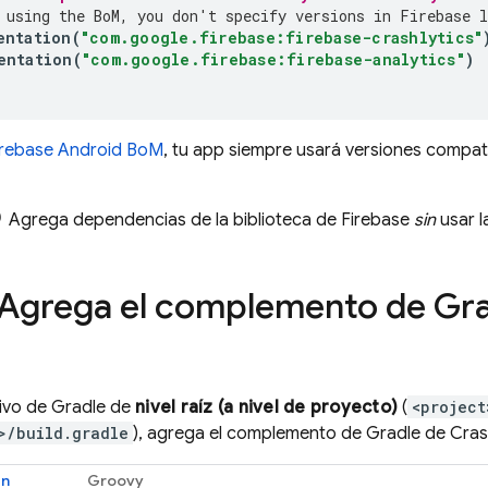
 using the 
BoM
, you don't specify versions in Firebase l
entation
(
"com.google.firebase:firebase-crashlytics"
entation
(
"com.google.firebase:firebase-analytics"
)
irebase Android BoM
, tu app siempre usará versiones compati
Agrega dependencias de la biblioteca de Firebase
sin
usar l
 Agrega el complemento de Gr
hivo de Gradle de
nivel raíz (a nivel de proyecto)
(
<project
>/build.gradle
), agrega el complemento de Gradle de
Cras
in
Groovy