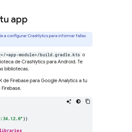
tu app
e a configurar
Crashlytics
para informar fallas
t>/<app-module>/build.gradle.kts
o
lioteca de
Crashlytics
para Android. Te
s bibliotecas.
DK de Firebase para
Google Analytics
a tu
 Firebase.
:34.12.0"
))
libraries