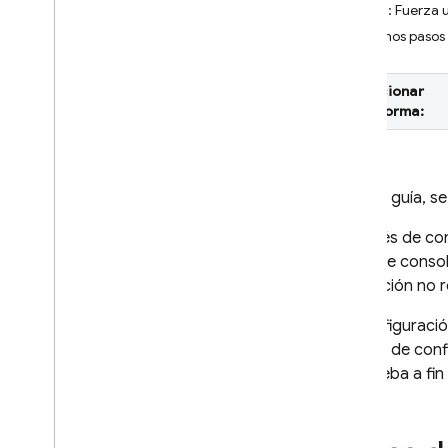
Paso 3: Fuerza u
Crashlytics
Próximos pasos
Introducción
Comenzar
Seleccionar
Personalizar los informes de
plataforma:
fallas
Asistencia de IA
Descripción general de las
En esta guía, 
opciones
Estadísticas basadas en IA en el
Después de con
panel
Firebase
conso
Asistencia de IA a través de
"Aplicación no 
MCP
La configuraci
Datos e informes en el panel
archivo de conf
Supervisar tu versión más
de prueba a fin 
reciente
Información sobre las métricas
sin fallas