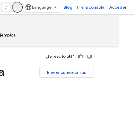
/
Blog
Ir a la consola
Acceder
jemplos
¿Te resultó útil?
a
Enviar comentarios