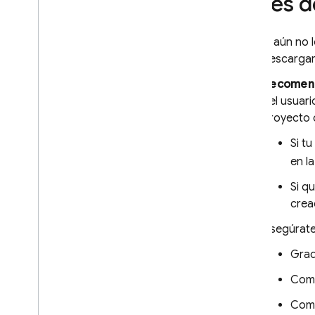
Antes 
Cómo depurar errores de ANR en
apps para Android
Filtrar eventos por pista de Play
Si aún no 
descarga
Alertas
Descripción general de las
Recomen
opciones
del usuari
Alertas por correo electrónico o
proyecto 
en la consola
Integraciones básicas con Slack
,
Si t
Jira y Pager
Duty
en l
Alertas personalizadas y
canales de notificación
Si q
crea
Exportación y análisis de
datos
Asegúrate
Descripción general de las
opciones
Grad
Big
Query
Comp
Cloud Logging
Comp