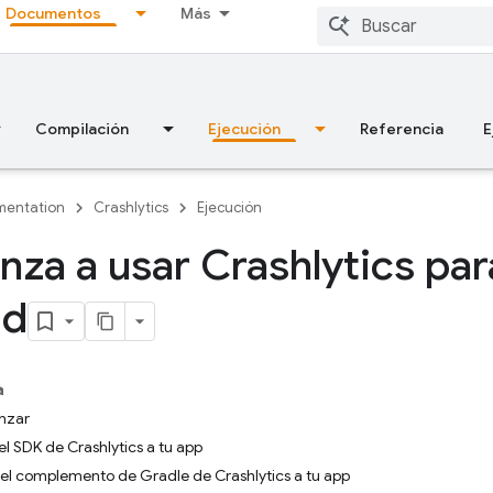
Documentos
Más
Compilación
Ejecución
Referencia
E
entation
Crashlytics
Ejecución
za a usar Crashlytics par
id
a
nzar
el SDK de Crashlytics a tu app
 el complemento de Gradle de Crashlytics a tu app