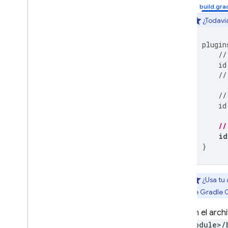
¿Todavía
plugin
//
id
//
//
id
//
id
}
¿Usa tu
de Gradle
C
En el arch
module>/