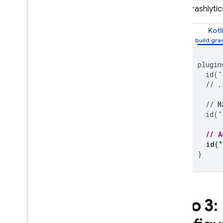
Crashlytic
Kotl
plugin
id
(
"
// .
// M
id
(
"
// A
id
(
}
Paso 3
: