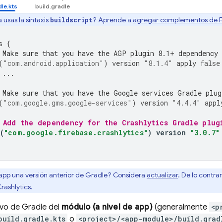
 usas la sintaxis
? Aprende a
agregar complementos de F
buildscript
s
{
 Make sure that you have the AGP plugin 8.1+ dependency
(
"com.android.application"
)
version
"8.1.4"
apply
false
 ...
 Make sure that you have the Google services Gradle plug
(
"com.google.gms.google-services"
)
version
"4.4.4"
appl
 Add the dependency for the 
Crashlytics
 Gradle plug
(
"com.google.firebase.crashlytics"
)
version
"3.0.7"
 app una versión anterior de Gradle? Considera
actualizar
. De lo contra
rashlytics
.
ivo de Gradle del
módulo (a nivel de app)
(generalmente
<p
build.gradle.kts
o
<project>/<app-module>/build.grad