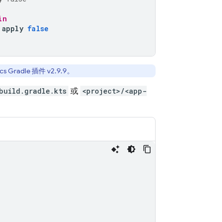
in
apply
false
ics
Gradle 插件 v2.9.9。
build.gradle.kts
或
<project>/<app-