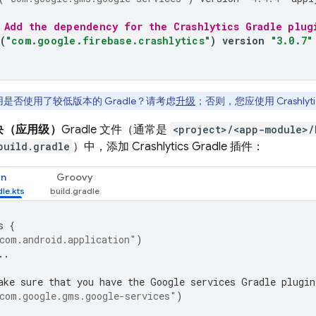
 Add the dependency for the 
Crashlytics
 Gradle plug
(
"com.google.firebase.crashlytics"
)
version
"3.0.7"
是否使用了较低版本的 Gradle？请考虑
升级
；否则，您应使用
Crashlyt
块（应用级）
Gradle 文件（通常是
<project>/<app-module>/
build.gradle
）中，添加
Crashlytics
Gradle 插件：
in
Groovy
s
{
com.android.application"
)
..
ake sure that you have the Google services Gradle plugin
com.google.gms.google-services"
)