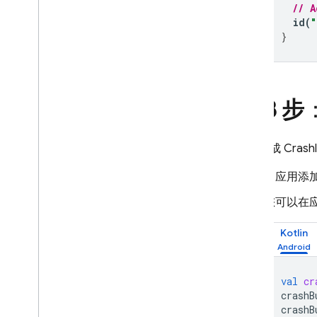
// A
id
(
}
第 3 步
如需完成
Crashl
向应用添
您可以在
Kotlin
val
cr
crashB
crashB