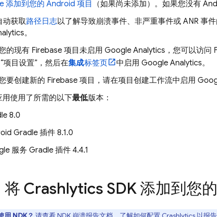
ase 添加到您的 Android 项目
（如果尚未添加）。如果您没有 And
自动获取
路径日志
以了解导致崩溃事件、非严重事件或 ANR 事件的
alytics
。
您的现有 Firebase 项目未启用
Google Analytics
，您可以访问
>“项目设置”
，然后在
集成
标签页
中启用
Google Analytics
。
您要创建新的 Firebase 项目，请在项目创建工作流中启用
Googl
应用使用了所需的以下
最低
版本
：
le 8.0
oid Gradle 插件 8.1.0
le 服务 Gradle 插件 4.4.1
：将
Crashlytics
SDK 添加到您
用 NDK？
请查看
NDK 崩溃报告文档
，了解如何配置
Crashlytics
以报告