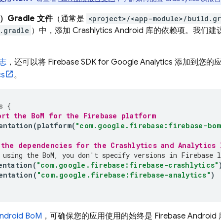
Gradle 文件
（通常是
<project>/<app-module>/build.gr
.gradle
）中，添加
Crashlytics
Android 库的依赖项。我们
志
，还可以将 Firebase SDK for
Google Analytics
添加到您的应用
cs
。
s
{
ort the 
BoM
 for the Firebase platform
entation
(
platform
(
"com.google.firebase:firebase-bom
 the dependencies for the 
Crashlytics
 and 
Analytics
 
 using the 
BoM
, you don't specify versions in Firebase l
entation
(
"com.google.firebase:firebase-crashlytics"
entation
(
"com.google.firebase:firebase-analytics"
)
Android BoM
，可确保您的应用使用的始终是 Firebase Androi