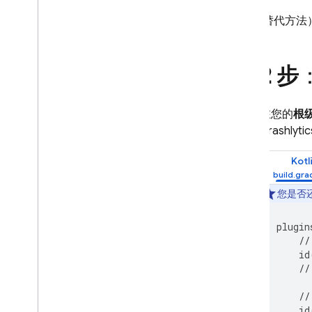
相关产品
（替代方法
Authentication
Extensions
第 2 步
在您的
根
Crashlytic
Kotl
您是否
plugin
//
id
//
//
id