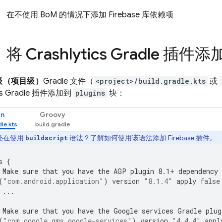
）
在不使用
BoM
的情况下
添加 Firebase 库依赖项
：将
Crashlytics
Gradle 插件
级（项目级）
Gradle 文件（
<project>/build.gradle.kts
或
s
Gradle 插件添加到
plugins
块：
in
Groovy
还在使用
语法？了解如何使用该语法
添加 Firebase 插件
。
buildscript
s
{
 Make sure that you have the AGP plugin 8.1+ dependency
(
"com.android.application"
)
version
"8.1.4"
apply
false
 ...
 Make sure that you have the Google services Gradle plug
(
"com.google.gms.google-services"
)
version
"4.4.4"
appl