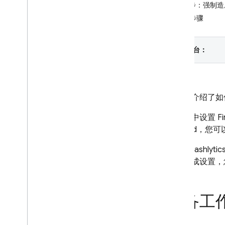
第 3 步：强
Crashlytics
后续步骤
简介
开始使用
选择平台：
自定义崩溃报告
AI 辅助
选项概览
本指南介绍了如何
信息中心内的 AI 分析洞见
通过 MCP 提供 AI 辅助功能
在应用中设置
Fi
Android，
信息中心内的数据和报告
监控您的最新版本
设置
Crashlytic
了解“未遇到崩溃问题”指标
为了完成设置，您
调试 Android 应用中的 ANR
按 Play 轨道过滤事件
准备工
提醒
选项概览