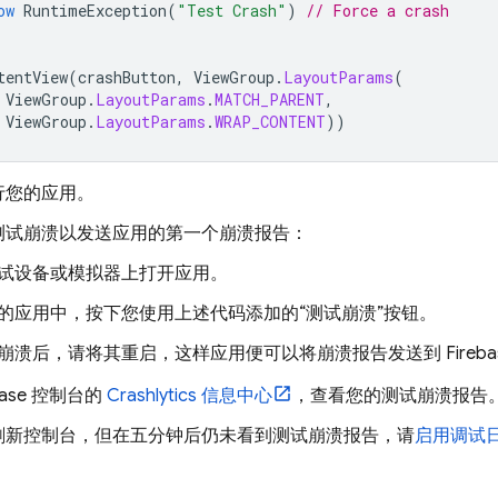
ow
RuntimeException
(
"Test Crash"
)
// Force a crash
tentView
(
crashButton
,
ViewGroup
.
LayoutParams
(
ViewGroup
.
LayoutParams
.
MATCH_PARENT
,
ViewGroup
.
LayoutParams
.
WRAP_CONTENT
))
行您的应用。
测试崩溃以发送应用的第一个崩溃报告：
试设备或模拟器上打开应用。
的应用中，按下您使用上述代码添加的“测试崩溃”按钮。
崩溃后，请将其重启，这样应用便可以将崩溃报告发送到 Fireba
base
控制台的
Crashlytics
信息中心
，查看您的测试崩溃报告
刷新控制台，但在五分钟后仍未看到测试崩溃报告，请
启用调试