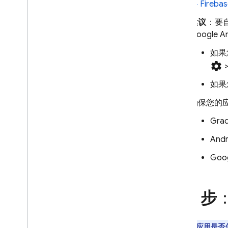
将 Fireb
通过电子邮件或在控制台中接收提
醒
建议
：要
与 Slack、Jira 和 Pager
Duty 的基
Google An
本集成
自定义提醒和通知渠道
如果
settings
数据导出和分析
选项概览
如果
Big
Query
确保您的
Cloud Logging
Grad
问题排查和常见问题解答
Andr
测试实现效果
获取易于用户理解的崩溃报告
Goog
关于设置的问题排查及常见问题解
答
第 1 步
Performance Monitoring
迭代
您的应用是否使