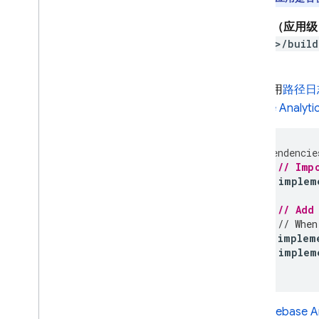
Remote Config
在
模块（应用级）
module>/build
A
/
B Testing
控制。
互动
如需利用
路径日
Google Analyti
Analytics
Cloud Messaging
dependencie
// Imp
implem
In-App Messaging
// Add
Google Ad
Mob
// When
implem
implem
Google Ads
}
Dynamic Links
借助
Firebase 