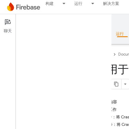
构建
运行
解决方案
Documentation
Crashlytics
聊天
概览
基础知识
AI
构建
运行
Firebase
Docum
适用于 A
概览
RELEASE
Test Lab
本页内容
准备工作
App Distribution
第 1 步：将 Cra
第 2 步：将 Cra
监控