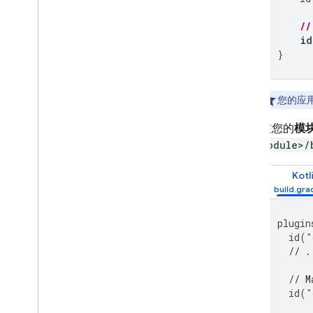
//
id
}
您的应用
在您的
模
module>/
Kotl
plugin
id
(
"
// .
// M
id
(
"