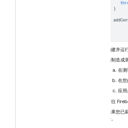
thr
}
addCon
构建并运
强制造成
在测
在您
应用
前往
Fire
如果您已
告。