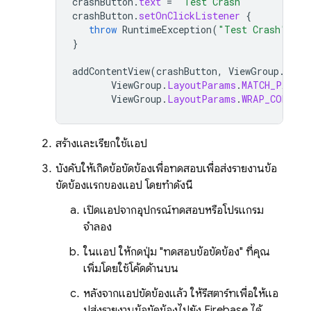
crashButton
.
text
=
"Test Crash"
crashButton
.
setOnClickListener
{
throw
RuntimeException
(
"Test Crash"
)
//
}
addContentView
(
crashButton
,
ViewGroup
.
Layo
ViewGroup
.
LayoutParams
.
MATCH_PARENT
ViewGroup
.
LayoutParams
.
WRAP_CONTENT
สร้างและเรียกใช้แอป
บังคับให้เกิดข้อขัดข้องเพื่อทดสอบเพื่อส่งรายงานข้อ
ขัดข้องแรกของแอป โดยทำดังนี้
เปิดแอปจากอุปกรณ์ทดสอบหรือโปรแกรม
จำลอง
ในแอป ให้กดปุ่ม "ทดสอบข้อขัดข้อง" ที่คุณ
เพิ่มโดยใช้โค้ดด้านบน
หลังจากแอปขัดข้องแล้ว ให้รีสตาร์ทเพื่อให้แอ
ปส่งรายงานข้อขัดข้องไปยัง Firebase ได้