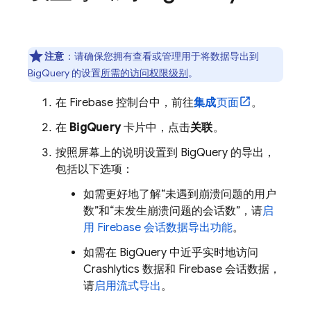
注意
：请确保您拥有查看或管理用于将数据导出到
BigQuery
的设置
所需的访问权限级别
。
在
Firebase
控制台中，前往
集成
页面
。
在
BigQuery
卡片中，点击
关联
。
按照屏幕上的说明设置到
BigQuery
的导出，
包括以下选项：
如需更好地了解“未遇到崩溃问题的用户
数”和“未发生崩溃问题的会话数”，请
启
用 Firebase 会话数据导出功能
。
如需在
BigQuery
中近乎实时地访问
Crashlytics
数据和 Firebase 会话数据，
请
启用流式导出
。