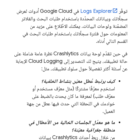
توفّر
Logs Explorer
في
Google Cloud
أدوات لعرض
سجلّاتك وبياناتك المحدّدة باستخدام طلبات البحث والفلاتر
المضمّنة ولوحات البيانات. يمكنك الاطّلاع على مزيد من
المعلومات حول فلترة سجلّاتك باستخدام طلبات البحث في
القسم التالي أدناه.
في حين تقدّم لوحة بيانات
Crashlytics
نظرة عامة شاملة على
حالة تطبيقك، يتيح لك التصدير إلى
Cloud Logging
الإجابة
عن أسئلة أكثر تفصيلاً حول سلوك تطبيقك، مثل:
كيف يرتبط عُطل معيّن بنشاط الخلفية؟
استخدِم معرّفًا مشتركًا (مثل معرّف مستخدم أو
معرّف طلب) لمعرفة ما كان يحدث بالضبط على
خوادمك في اللحظة التي حدث فيها عطل من جهة
العميل.
ما هو معدّل الجلسات الخالية من الأعطال في
منطقة جغرافية معيّنة؟
من خلال ربط أحداث
Crashlytics
ببيانات