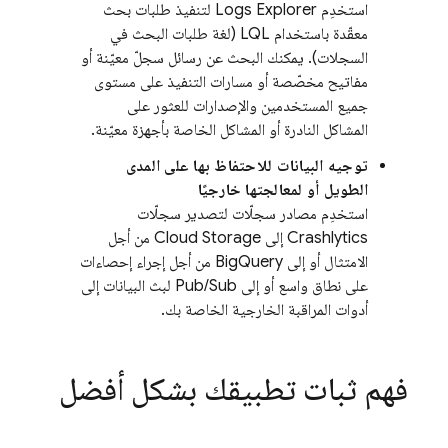
استخدِم
Logs Explorer
لتنفيذ طلبات بحث
معقّدة باستخدام LQL (لغة طلبات البحث في
السجلات). يمكنك البحث عن رسائل سجلّ معيّنة أو
مفاتيح مخصّصة أو مسارات التنفيذ على مستوى
جميع المستخدمين والإصدارات للعثور على
المشاكل النادرة أو المشاكل الخاصة بأجهزة معيّنة.
توجيه البيانات للاحتفاظ بها على المدى
الطويل أو لمعالجتها خارجيًا
استخدِم مصادر سجلّات لتصدير سجلّات
Crashlytics
إلى
Cloud Storage
من أجل
الامتثال أو إلى
BigQuery
من أجل إجراء إحصاءات
على نطاق واسع أو إلى
Pub/Sub
لبث البيانات إلى
أدوات المراقبة الخارجية الخاصة بك.
فهم ثبات تطبيقك بشكل أفضل