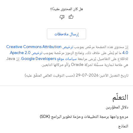
هل كان المحتوى مفيدًا؟
إرسال ملاحظات
إنّ محتوى هذه الصفحة مرخّص بموجب
ترخيص Creative Commons Attribution
4.0‏
ما لم يُنصّ على خلاف ذلك، ونماذج الرموز مرخّصة بموجب
ترخيص Apache 2.0‏
.
للاطّلاع على التفاصيل، يُرجى مراجعة
سياسات موقع Google Developers‏
. إنّ Java
هي علامة تجارية مسجَّلة لشركة Oracle و/أو شركائها التابعين.
تاريخ التعديل الأخير: 2026-07-29 (حسب التوقيت العالمي المتفَّق عليه)
التعلّم
دلائل المطوّرين
مرجع واجهة برمجة التطبيقات وحزمة تطوير البرامج (SDK)
النماذج