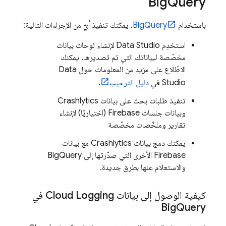
Big
Query
باستخدام
BigQuery
، يمكنك تنفيذ أيّ من الإجراءات التالية:
استخدِم
Data Studio
لإنشاء لوحات بيانات
مخصّصة لبياناتك التي تم تصديرها. يمكنك
الاطّلاع على مزيد من المعلومات حول
Data
Studio
في
دليل الترحيب
.
تنفيذ طلبات بحث على بيانات
Crashlytics
وبيانات جلسات Firebase (اختياريًا) لإنشاء
تقارير وملخّصات مخصّصة
يمكنك دمج بيانات
Crashlytics
مع بيانات
Firebase الأخرى التي صدّرتها إلى
BigQuery
والاستعلام عنها بطرق جديدة.
كيفية الوصول إلى بيانات
Cloud Logging
في
Big
Query