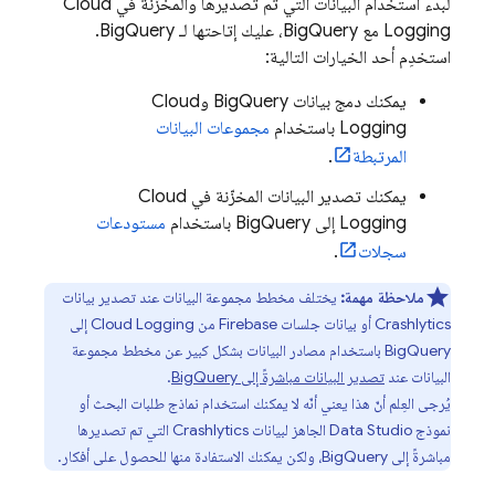
لبدء استخدام البيانات التي تم تصديرها والمخزّنة في
Cloud
Logging
مع
BigQuery
، عليك إتاحتها لـ
BigQuery
.
استخدِم أحد الخيارات التالية:
يمكنك دمج بيانات
BigQuery
و
Cloud
Logging
باستخدام
مجموعات البيانات
المرتبطة
.
يمكنك تصدير البيانات المخزّنة في
Cloud
Logging
إلى
BigQuery
باستخدام
مستودعات
سجلات
.
ملاحظة مهمة:
يختلف مخطط مجموعة البيانات عند تصدير بيانات
Crashlytics
أو بيانات جلسات Firebase من
Cloud Logging
إلى
BigQuery
باستخدام مصادر البيانات بشكل كبير عن مخطط مجموعة
البيانات عند
تصدير البيانات مباشرةً إلى
BigQuery
.
يُرجى العِلم أنّ هذا يعني أنّه لا يمكنك استخدام نماذج طلبات البحث أو
نموذج
Data Studio
الجاهز لبيانات
Crashlytics
التي تم تصديرها
مباشرةً إلى
BigQuery
، ولكن يمكنك الاستفادة منها للحصول على أفكار.