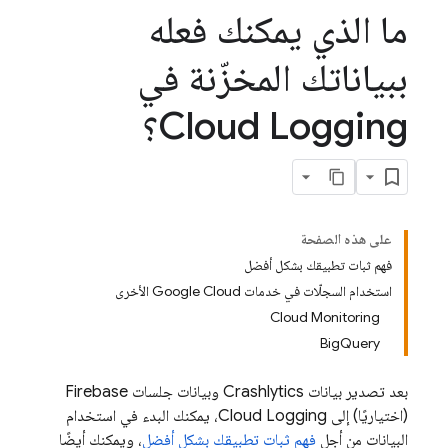
ما الذي يمكنك فعله
ببياناتك المخزّنة في
Cloud Logging؟
على هذه الصفحة
فهم ثبات تطبيقك بشكل أفضل
استخدام السجلّات في خدمات Google Cloud الأخرى
Cloud Monitoring
BigQuery
بعد تصدير بيانات
Crashlytics
وبيانات جلسات Firebase
(اختياريًا) إلى
Cloud Logging
، يمكنك البدء في استخدام
البيانات من أجل
فهم ثبات تطبيقك بشكل أفضل
، ويمكنك أيضًا