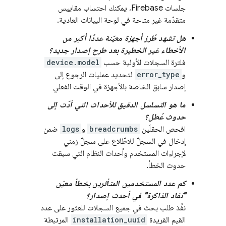
جلسات Firebase، يمكنك احتساب مقاييس
متقدّمة غير متاحة في لوحة البيانات العادية.
هل تشهد طُرز أجهزة معيّنة عددًا أكبر من
الأخطاء غير الخطيرة بعد طرح إصدار جديد؟
فلترة السجلات الأولية حسب
device.model
و
error_type
لتحديد عمليات الرجوع إلى
إصدار سابق الخاصة بالأجهزة في الوقت الفعلي
ما هو التسلسل الدقيق للأحداث التي أدّت إلى
حدوث عُطل؟
افحص الحقلَين
breadcrumbs
و
logs
ضمن
إدخال في السجلّ للاطّلاع على سجلّ زمني
لإجراءات المستخدم وأحداث النظام التي سبقت
حدوث الخطأ.
كم عدد المستخدمين المتأثرين بخطأ معيّن
"نفاد الذاكرة" في أحدث إصدار؟
نفِّذ طلب بحث في جميع السجلات للعثور على عدد
القيم الفريدة
installation_uuid
المرتبطة