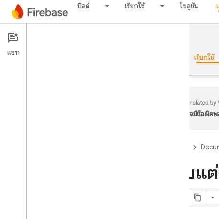
บิลด์
เรียกใช้
โซลูชัน
Documentation
Crashlytics
แชท
ภาพรวม
พื้นฐาน
AI
บิลด์
เรียกใช้
อาจมีข้อผิด
ภาพรวม
Firebase
Docum
ปล่อย
ปรับแต
Test Lab
App Distribution
ตรวจสอบ