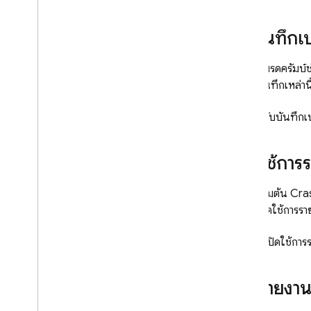
ผลิตภัณฑ์ที่เกี่ยวข้อง
รับบันทึกเ
Authentication
Extensions
บันทึกเบรดครัมบ์ช่
ANR บันทึกเหล่า
ดูวิธีการรับบันทึก
เปิดใช้การ
โดยค่าเริ่มต้น
Cras
ได้โดยปิดใช้การรา
ดูวิธีการเปิดใช้ก
รวมรายงาน
จำ