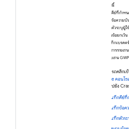
ในหน้านี้
Crashlytics
บันทึกคีย์ที่กำห
บทนำ
บันทึกข้อความบั
เริ่มใช้งาน
บันทึกตัวระบุผู้ใช
ปรับแต่งรายงานข้อขัดข้อง
รายงานข้อยกเว้น
ความช่วยเหลือจาก AI
รับบันทึกเบรดคร
ภาพรวมของตัวเลือก
เปิดใช้การรายงาน
ข้อมูลเชิงลึกจาก AI ในแดชบอร์ด
รวมรายงาน GWP-
ความช่วยเหลือจาก AI ผ่าน MCP
คุณสามารถคลิกเข
ข้อมูลและรายงานในแดชบอร์ด
Firebase
คอนโซ
ตรวจสอบรุ่นล่าสุด
รายงานไปยัง
Cras
ทําความเข้าใจเมตริกที่ไม่มีข้อขัดข้อง
บันทึกคีย์ท
แก้ไขข้อบกพร่องของ ANR ในแอป
Android
บันทึกข้อค
กรองกิจกรรมตามแทร็ก Play
บันทึกตัวระบุ
การแจ้งเตือน
รายงานข้อย