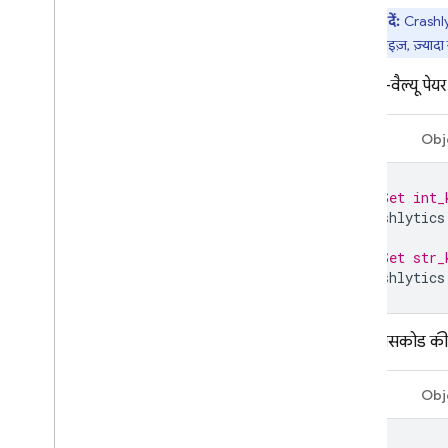
ध्यान दें:
Crashly
आकलन करके कॉन्टेंट दोबारा बनाएं
पेयर का साइज़, ज़्यादा 
Remote Config
पासकोड-वैल्यू पेय
A
/
B Testing
Swift
Obj
ENGAGE
// Set int_
Analytics
Crashlytics
Cloud Messaging
// Set str_
Crashlytics
In-App Messaging
मौजूदा पासकोड की 
Google Ad
Mob
Swift
Obj
Google Ads