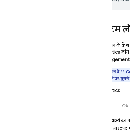
कस्टम लॉ
ऐप्लिकेशन के क्रैश 
Crashlytics
लॉग क
& Engagement
**ध्यान दें:**
Cr
ज़्यादा होने पर, पुराने
Crashlytics
Swift
Obj
समस्याओं का प
लॉग आउटपुट च