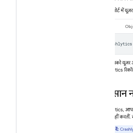
अपनी रिपोर्ट में य
Swift
Obj
Crashlytics
अगर आपको यूज़र आइडे
Crashlytics
रिकॉर
नुकसान न 
Crashlytics, आपके
को बंद नहीं करतीं.
ध्यान दें:
Crashly