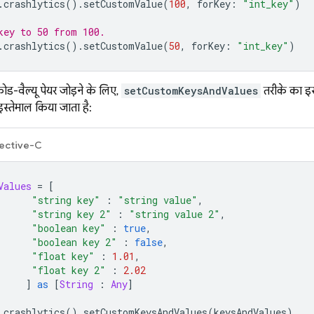
.
crashlytics
().
setCustomValue
(
100
,
forKey
:
"int_key"
)
key to 50 from 100.
.
crashlytics
().
setCustomValue
(
50
,
forKey
:
"int_key"
)
वैल्यू पेयर जोड़ने के लिए,
setCustomKeysAndValues
तरीके का इस
इस्तेमाल किया जाता है:
ective-C
Values
=
[
"string key"
:
"string value"
,
"string key 2"
:
"string value 2"
,
"boolean key"
:
true
,
"boolean key 2"
:
false
,
"float key"
:
1.01
,
"float key 2"
:
2.02
]
as
[
String
:
Any
]
.
crashlytics
().
setCustomKeysAndValues
(
keysAndValues
)