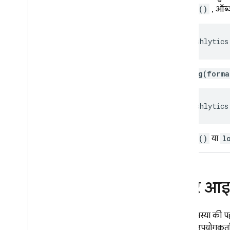
log()
, ऑब्ज
Crashlytics
.log(forma
Crashlytics
log()
या
l
यूज़र आइ
किसी समस्या की प
रिपोर्ट में उपयोगक