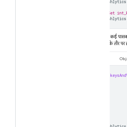
Dynamic Links
Crashlytics
रिलेटेड प्रॉडक्ट
// Set int_
Crashlytics
Authentication
Extensions
एक साथ कई पासकोड-
पैरामीटर के तौर पर 
Swift
Obj
let
keysAnd
Crashlytics