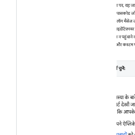
इस पेज पर, यह ज
Crashlytics
कस्टम पासकोड जो
शुरुआती जानकारी
कस्टम लॉग मैसेज ज
शुरू करना
यूज़र आइडेंटिफ़ायर
क्रैश रिपोर्ट को पसंद के मुताबिक बनाना
नुकसान न पहुंचाने 
एआई से जुड़ी सहायता
लॉग और कस्टम
विकल्पों की खास जानकारी
डैशबोर्ड में एआई से मिली अहम जानकारी
एमसीपी के ज़रिए एआई से सहायता
प्लेटफ़ॉर्म चुनें:
पाना
डैशबोर्ड में डेटा और रिपोर्ट
अपने ऐप्लिकेशन के नए वर्शन पर नज़र रखें
किसी समस्या के बारे
क्रैश-फ़्री मेट्रिक के बारे में जानकारी
वाली रिपोर्ट देखी ज
Android ऐप्लिकेशन में एएनआर की
मिलती है कि आपके ऐ
गड़बड़ियों को डीबग करना
Play ट्रैक के हिसाब से इवेंट फ़िल्टर करें
अपने ऐप्लिकेश
सूचना देना