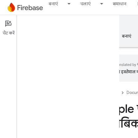
बनाएं
चलाएं
समाधान
Documentation
Crashlytics
चैट करें
खास जानकारी
बुनियादी जानकारी
AI
बनाएं
का इस्तेमाल क
खास जानकारी
Firebase
Docum
रिलीज़ करें
Apple प्
Test Lab
मुताबि
App Distribution
मॉनीटर