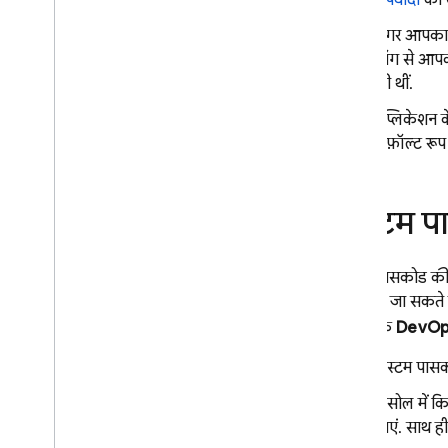
अपवादों
को
विकल्पों की खास जानकारी
अगर आपका ऐ
ईमेल या कंसोल में सूचनाएं
लॉग से आपक
Slack
,
Jira
,
और Pager
Duty के साथ
की थीं.
बुनियादी इंटिग्रेशन
कस्टम सूचनाएं और सूचना चैनल
ऐप्लिकेशन के
डिफ़ॉल्ट रूप
डेटा एक्सपोर्ट और विश्लेषण
विकल्पों की खास जानकारी
Big
Query
कस्टम प
Cloud Logging
समस्या का हल और अक्सर पूछे जाने
कस्टम पासकोड की मद
वाले सवाल
पेयर जोड़े जा सकत
आपने जो लागू किया है उसकी जांच करना
कंसोल के
DevOp
क्रैश रिपोर्ट आसानी से पढ़ने लायक पाएं
समस्या का हल और सेटअप के बारे में
कस्टम पासक
अक्सर पूछे जाने वाले सवाल
कंसोल में क
जाएं. साथ ही
Performance Monitoring