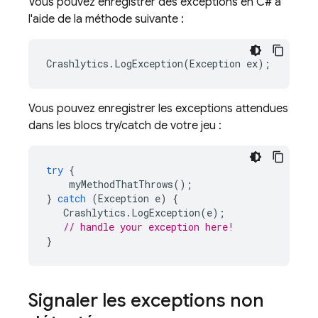
Vous pouvez enregistrer des exceptions en C# à
l'aide de la méthode suivante :
Crashlytics
.
LogException
(
Exception
ex
);
Vous pouvez enregistrer les exceptions attendues
dans les blocs try/catch de votre jeu :
try
{
myMethodThatThrows
();
}
catch
(
Exception
e
)
{
Crashlytics
.
LogException
(
e
);
// handle your exception here!
}
Signaler les exceptions non