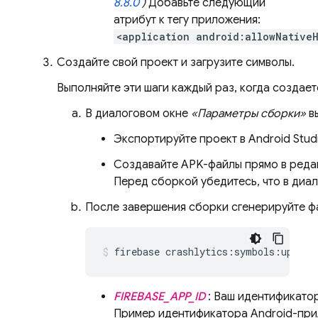
8.8.0
)
Добавьте следующий
атрибут к тегу приложения:
<application android:allowNative
Создайте свой проект и загрузите символы.
Выполняйте эти шаги каждый раз, когда создае
В диалоговом окне
«Параметры сборки»
в
Экспортируйте проект в Android Studi
Создавайте APK-файлы прямо в редак
Перед сборкой убедитесь, что в диа
После завершения сборки сгенерируйте ф
firebase crashlytics:symbols:upload
FIREBASE_APP_ID
: Ваш идентификатор 
Пример идентификатора Android-при