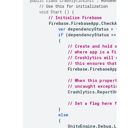
public
class
CrashlyticsInit
:
MonoBehavio
// Use this for initialization
void
Start
()
{
// Initialize Firebase
Firebase
.
FirebaseApp
.
CheckAndFi
var
dependencyStatus
=
task
.
if
(
dependencyStatus
==
Fir
{
// Create and hold a ref
// where app is a Fireba
// 
Crashlytics
 will use 
// this ensures that 
Cra
Firebase
.
FirebaseApp
app
// When this property is
// uncaught exceptions a
Crashlytics
.
ReportUncaug
// Set a flag here for i
}
else
{
UnityEngine
.
Debug
.
LogEr