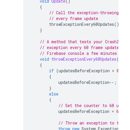
void
Update
()
{
// Call the exception-throwing met
// every frame update
throwExceptionEvery60Updates
();
}
// A method that tests your 
Crashlytic
// exception every 60 frame updates. Y
// 
Firebase
 console a few minutes afte
void
throwExceptionEvery60Updates
()
{
if
(
updatesBeforeException
>
0
)
{
updatesBeforeException
--
;
}
else
{
// Set the counter to 60 updat
updatesBeforeException
=
60
;
// Throw an exception to test 
throw
new
System
.
Exception
(
"te