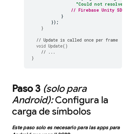
"Could not resolve all
// 
Firebase
Unity
 SDK is
}
});
}
// Update is called once per frame
void
Update
()
// ...
}
Paso 3
(solo para
Android):
Configura la
carga de símbolos
Este paso solo es necesario para las apps para